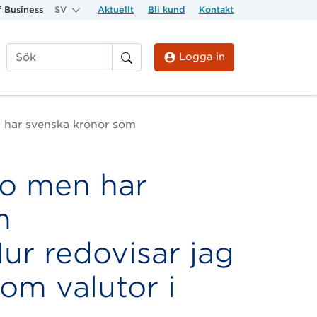
 Business
SV
Aktuellt
Bli kund
Kontakt
Logga in
Sök
n har svenska kronor som
ro men har
m
ur redovisar jag
om valutor i