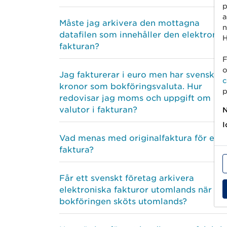
p
a
Måste jag arkivera den mottagna
n
datafilen som innehåller den elektronis
H
fakturan?
F
o
Jag fakturerar i euro men har svenska
c
kronor som bokföringsvaluta. Hur
p
redovisar jag moms och uppgift om
valutor i fakturan?
N
I
Vad menas med originalfaktura för en e
faktura?
Får ett svenskt företag arkivera
elektroniska fakturor utomlands när
bokföringen sköts utomlands?