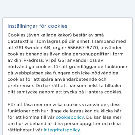
Inställningar för cookies
Cookies (även kallade kakor) består av små
datatextfiler som lagras på din enhet. I samband med
Kvalitetssäkring
att GS1 Sweden AB, org.nr 556667-6770, använder
cookies behandlas även dina personuppgifter i form
av din IP-adress. Vi på GS1 använder oss av
nödvändiga cookies för att grundläggande funktioner
Kvalitetssäkringsregler
på webbplatsen ska fungera och icke-nödvändiga
Artikelinformation och
cookies för att spåra användarbeteende och
streckkodskvalitet
preferenser. Du har rätt att när som helst ta tillbaka
ditt samtycke genom att trycka på Hantera cookies.
För att läsa mer om vilka cookies vi använder, dess
funktioner och hur länge de lagras kan du klicka här
för att komma till vår
cookiepolicy
. Du kan läsa mer
Kvalitetssäkringsregler
om hur vi behandlar dina personuppgifter och dina
Produktbilder
rättigheter i vår
integritetspolicy
.