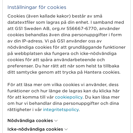
Inställningar för cookies
Cookies (även kallade kakor) består av små
datatextfiler som lagras på din enhet. I samband med
att GS1 Sweden AB, org.nr 556667-6770, använder
cookies behandlas även dina personuppgifter i form
av din IP-adress. Vi på GS1 använder oss av
nödvändiga cookies för att grundläggande funktioner
på webbplatsen ska fungera och icke-nödvändiga
cookies för att spåra användarbeteende och
preferenser. Du har rätt att när som helst ta tillbaka
ditt samtycke genom att trycka på Hantera cookies.
Johan Dahlgren
Head of Standards
För att läsa mer om vilka cookies vi använder, dess
funktioner och hur länge de lagras kan du klicka här
E:
fornamn.efternamn@gs1.se
för att komma till vår
cookiepolicy
. Du kan läsa mer
om hur vi behandlar dina personuppgifter och dina
rättigheter i vår
integritetspolicy
.
Nödvändiga cookies
Icke-nödvändiga cookies