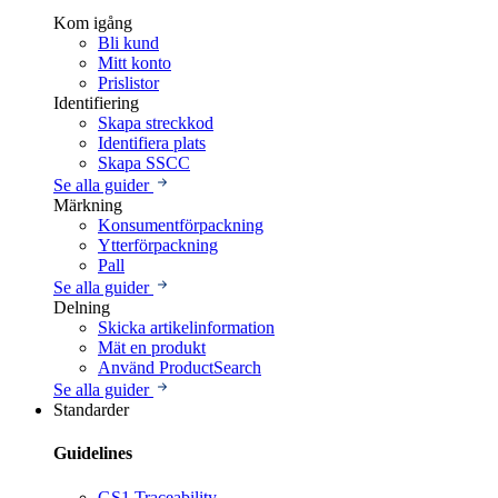
Kom igång
Bli kund
Mitt konto
Prislistor
Identifiering
Skapa streckkod
Identifiera plats
Skapa SSCC
Se alla guider
Märkning
Konsumentförpackning
Ytterförpackning
Pall
Se alla guider
Delning
Skicka artikelinformation
Mät en produkt
Använd ProductSearch
Se alla guider
Standarder
Guidelines
GS1 Traceability