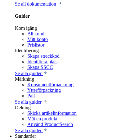
Se all dokumentation
Guider
Kom igång
Bli kund
Mitt konto
Prislistor
Identifiering
Skapa streckkod
Identifiera plats
Skapa SSCC
Se alla guider
Märkning
Konsumentförpackning
Ytterförpackning
Pall
Se alla guider
Delning
Skicka artikelinformation
Mät en produkt
Använd ProductSearch
Se alla guider
Standarder