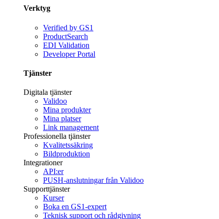
Verktyg
Verified by GS1
ProductSearch
EDI Validation
Developer Portal
Tjänster
Digitala tjänster
Validoo
Mina produkter
Mina platser
Link management
Professionella tjänster
Kvalitetssäkring
Bildproduktion
Integrationer
API:er
PUSH-anslutningar från Validoo
Supporttjänster
Kurser
Boka en GS1-expert
Teknisk support och rådgivning