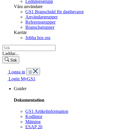
Ledningsgrupp
Våra användare
GS1 Branschråd för dagligvaror
Användargrupper
Referensgrupper
Branschgrupper
Karriär
Jobba hos oss
Laddar...
Sök
Logga in
Login MyGS1
Guider
Dokumentation
GS1 Artikelinformation
Kodlistor
Mätning
ESAP 20