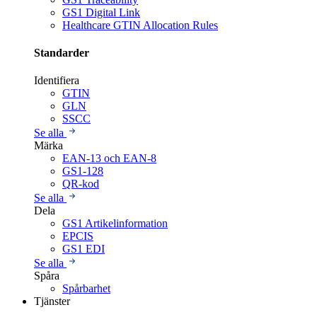
GS1 Digital Link
Healthcare GTIN Allocation Rules
Standarder
Identifiera
GTIN
GLN
SSCC
Se alla
Märka
EAN-13 och EAN-8
GS1-128
QR-kod
Se alla
Dela
GS1 Artikelinformation
EPCIS
GS1 EDI
Se alla
Spåra
Spårbarhet
Tjänster