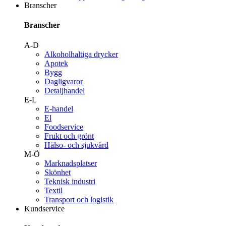
Branscher
Branscher
A-D
Alkoholhaltiga drycker
Apotek
Bygg
Dagligvaror
Detaljhandel
E-L
E-handel
El
Foodservice
Frukt och grönt
Hälso- och sjukvård
M-Ö
Marknadsplatser
Skönhet
Teknisk industri
Textil
Transport och logistik
Kundservice