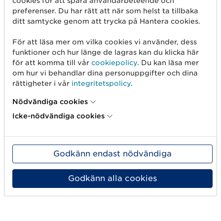
cookies för att spåra användarbeteende och
Hur gör jag för att kreditera ett felaktigt fakturerat pris?
preferenser. Du har rätt att när som helst ta tillbaka
ditt samtycke genom att trycka på Hantera cookies.
Måste några andra dokument utöver fakturan arkiveras?
För att läsa mer om vilka cookies vi använder, dess
funktioner och hur länge de lagras kan du klicka här
ESAP 6: Hur ser det kompletta informationsflödet ut för
för att komma till vår
cookiepolicy
. Du kan läsa mer
avrop till faktura när det ingår flera bekräftelser för
om hur vi behandlar dina personuppgifter och dina
samma avrop?
rättigheter i vår
integritetspolicy
.
Nödvändiga cookies
Hur länge behöver elektroniska fakturor arkiveras?
Icke-nödvändiga cookies
Godkänn endast nödvändiga
Godkänn alla cookies