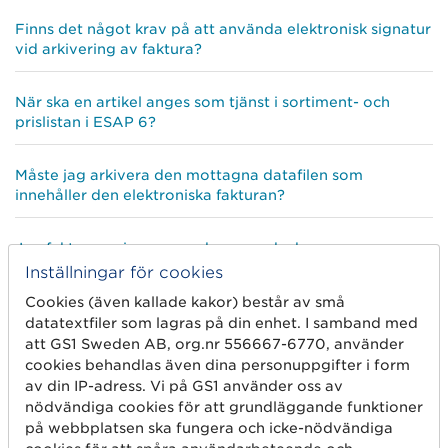
Finns det något krav på att använda elektronisk signatur
vid arkivering av faktura?
När ska en artikel anges som tjänst i sortiment- och
prislistan i ESAP 6?
Måste jag arkivera den mottagna datafilen som
innehåller den elektroniska fakturan?
Jag fakturerar i euro men har svenska kronor som
bokföringsvaluta. Hur redovisar jag moms och uppgift
Inställningar för cookies
om valutor i fakturan?
Cookies (även kallade kakor) består av små
datatextfiler som lagras på din enhet. I samband med
Vad menas med originalfaktura för en e-faktura?
att GS1 Sweden AB, org.nr 556667-6770, använder
cookies behandlas även dina personuppgifter i form
av din IP-adress. Vi på GS1 använder oss av
Får ett svenskt företag arkivera elektroniska fakturor
nödvändiga cookies för att grundläggande funktioner
utomlands när bokföringen sköts utomlands?
på webbplatsen ska fungera och icke-nödvändiga