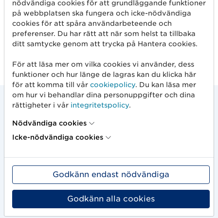
nödvändiga cookies för att grundläggande funktioner
Kan jag skriva ut eller spara sidorna i
på webbplatsen ska fungera och icke-nödvändiga
ProductSearch?
cookies för att spåra användarbeteende och
preferenser. Du har rätt att när som helst ta tillbaka
ditt samtycke genom att trycka på Hantera cookies.
För att läsa mer om vilka cookies vi använder, dess
funktioner och hur länge de lagras kan du klicka här
för att komma till vår
cookiepolicy
. Du kan läsa mer
om hur vi behandlar dina personuppgifter och dina
rättigheter i vår
integritetspolicy
.
Sök efter produkter
Nödvändiga cookies
Icke-nödvändiga cookies
I ProductSearch hittar du uppdaterad information
om hundratusentals aktuella produkter lanserade
för svensk marknad.
Godkänn endast nödvändiga
Godkänn alla cookies
Gör en sökning