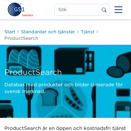
Sök
Start
Standarder och tjänster
Tjänst
ProductSearch
ProductSearch
Databas med produkter och bilder lanserade för
svensk marknad.
ProductSearch är en öppen och kostnadsfri tjänst