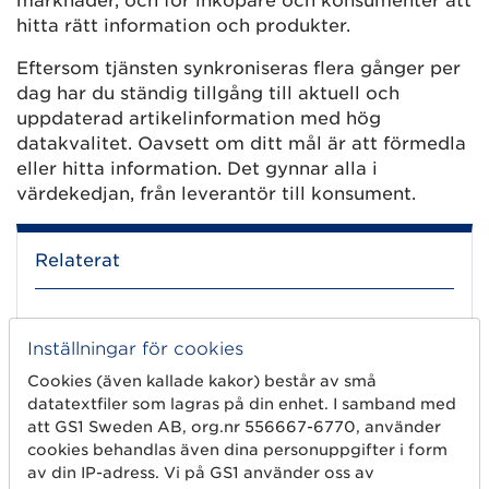
marknader, och för inköpare och konsumenter att
hitta rätt information och produkter.
Eftersom tjänsten synkroniseras flera gånger per
dag har du ständig tillgång till aktuell och
uppdaterad artikelinformation med hög
datakvalitet. Oavsett om ditt mål är att förmedla
eller hitta information. Det gynnar alla i
värdekedjan, från leverantör till konsument.
Relaterat
Till ProductSearch
Inställningar för cookies
Cookies (även kallade kakor) består av små
Kostar det något att söka i ProductSearch?
datatextfiler som lagras på din enhet. I samband med
att GS1 Sweden AB, org.nr 556667-6770, använder
Kan jag exportera produktinformationen i
cookies behandlas även dina personuppgifter i form
ProductSearch?
av din IP-adress. Vi på GS1 använder oss av