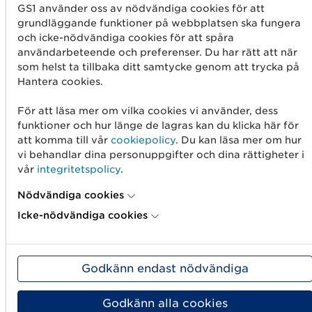
T4280 Fångstområde
Visa som XML
GS1 använder oss av nödvändiga cookies för att
grundläggande funktioner på webbplatsen ska fungera
och icke-nödvändiga cookies för att spåra
T4284 Typ av etikett eller tryck på
Visa som XML
användarbeteende och preferenser. Du har rätt att när
förpackningen
som helst ta tillbaka ditt samtycke genom att trycka på
Hantera cookies.
T4285 Förpackningsmaterialets
Visa som XML
För att läsa mer om vilka cookies vi använder, dess
råvara
funktioner och hur länge de lagras kan du klicka här för
att komma till vår
cookiepolicy
. Du kan läsa mer om hur
vi behandlar dina personuppgifter och dina rättigheter i
T4288 Typ av genre (Film)
Visa som XML
vår
integritetspolicy
.
Nödvändiga cookies
T4289 Typ av genre (Spel)
Visa som XML
Icke-nödvändiga cookies
T4290 Typ av genre (Musik)
Visa som XML
Godkänn endast nödvändiga
T4291 Typ av lampa
Visa som XML
Godkänn alla cookies