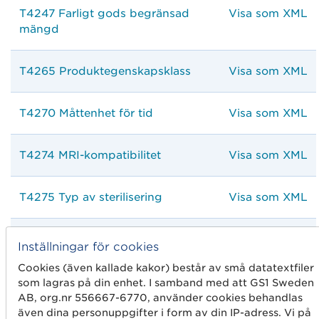
T4247 Farligt gods begränsad
Visa som XML
mängd
T4265 Produktegenskapsklass
Visa som XML
T4270 Måttenhet för tid
Visa som XML
T4274 MRI-kompatibilitet
Visa som XML
T4275 Typ av sterilisering
Visa som XML
T4276 Typ av målgruppskriterium
Visa som XML
Inställningar för cookies
Cookies (även kallade kakor) består av små datatextfiler
T4279 Diettyp underkategori
Visa som XML
som lagras på din enhet. I samband med att GS1 Sweden
AB, org.nr 556667-6770, använder cookies behandlas
även dina personuppgifter i form av din IP-adress. Vi på