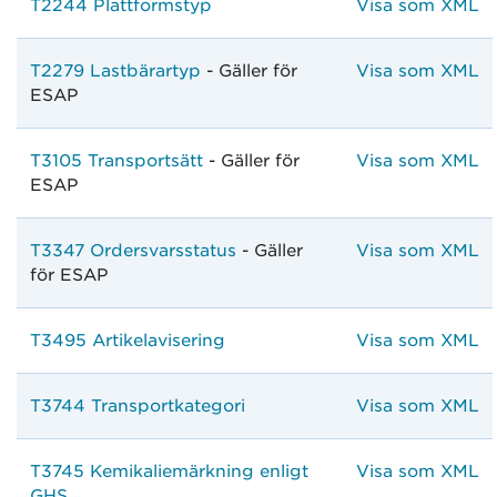
T2244 Plattformstyp
Visa som XML
T2279 Lastbärartyp
- Gäller för
Visa som XML
ESAP
T3105 Transportsätt
- Gäller för
Visa som XML
ESAP
T3347 Ordersvarsstatus
- Gäller
Visa som XML
för ESAP
T3495 Artikelavisering
Visa som XML
T3744 Transportkategori
Visa som XML
T3745 Kemikaliemärkning enligt
Visa som XML
GHS