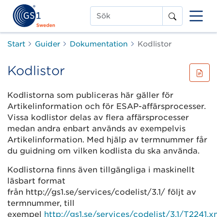
Sök
Start
Guider
Dokumentation
Kodlistor
Kodlistor
Kodlistorna som publiceras här gäller för
Artikelinformation och för ESAP-affärsprocesser.
Vissa kodlistor delas av flera affärsprocesser
medan andra enbart används av exempelvis
Artikelinformation. Med hjälp av termnummer får
du guidning om vilken kodlista du ska använda.
Kodlistorna finns även tillgängliga i maskinellt
läsbart format
från http://gs1.se/services/codelist/3.1/ följt av
termnummer, till
exempel
http://gs1.se/services/codelist/3.1/T2241.x