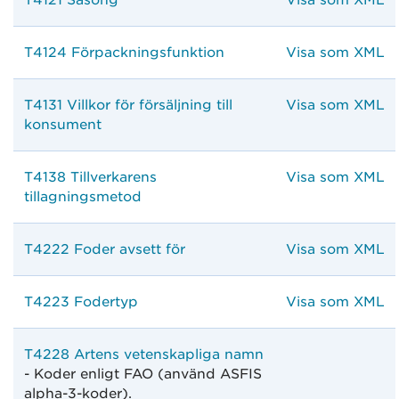
T4121 Säsong
Visa som XML
T4124 Förpackningsfunktion
Visa som XML
T4131 Villkor för försäljning till
Visa som XML
konsument
T4138 Tillverkarens
Visa som XML
tillagningsmetod
T4222 Foder avsett för
Visa som XML
T4223 Fodertyp
Visa som XML
T4228 Artens vetenskapliga namn
- Koder enligt FAO (använd ASFIS
alpha-3-koder).