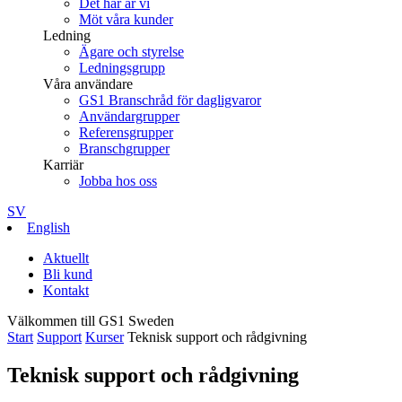
Det här är vi
Möt våra kunder
Ledning
Ägare och styrelse
Ledningsgrupp
Våra användare
GS1 Branschråd för dagligvaror
Användargrupper
Referensgrupper
Branschgrupper
Karriär
Jobba hos oss
SV
English
Aktuellt
Bli kund
Kontakt
Välkommen till GS1 Sweden
Start
Support
Kurser
Teknisk support och rådgivning
Teknisk support och rådgivning