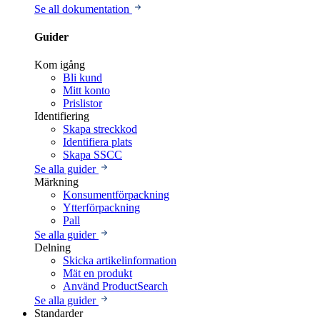
Se all dokumentation
Guider
Kom igång
Bli kund
Mitt konto
Prislistor
Identifiering
Skapa streckkod
Identifiera plats
Skapa SSCC
Se alla guider
Märkning
Konsumentförpackning
Ytterförpackning
Pall
Se alla guider
Delning
Skicka artikelinformation
Mät en produkt
Använd ProductSearch
Se alla guider
Standarder