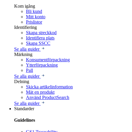
Kom igång
Bli kund
Mitt konto
Prislistor
Identifiering
Skapa streckkod
Identifiera plats
Skapa SSCC
Se alla guider
Märkning
Konsumentförpackning
Ytterförpackning
Pall
Se alla guider
Delning
Skicka artikelinformation
Mät en produkt
Använd ProductSearch
Se alla guider
Standarder
Guidelines
GS1 Traceability