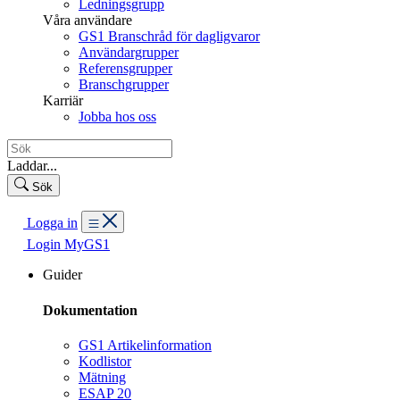
Ledningsgrupp
Våra användare
GS1 Branschråd för dagligvaror
Användargrupper
Referensgrupper
Branschgrupper
Karriär
Jobba hos oss
Laddar...
Sök
Logga in
Login MyGS1
Guider
Dokumentation
GS1 Artikelinformation
Kodlistor
Mätning
ESAP 20