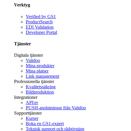
Verktyg
Verified by GS1
ProductSearch
EDI Validation
Developer Portal
Tjänster
Digitala tjänster
Validoo
Mina produkter
Mina platser
Link management
Professionella tjänster
Kvalitetssäkring
Bildproduktion
Integrationer
API:er
PUSH-anslutningar från Validoo
Supporttjänster
Kurser
Boka en GS1-expert
Teknisk support och rådgivning