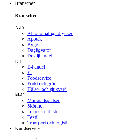
Branscher
Branscher
A-D
Alkoholhaltiga drycker
Apotek
Bygg
Dagligvaror
Detaljhandel
E-L
E-handel
El
Foodservice
Frukt och grönt
Hälso- och sjukvård
M-Ö
Marknadsplatser
Skönhet
Teknisk industri
Textil
Transport och logistik
Kundservice