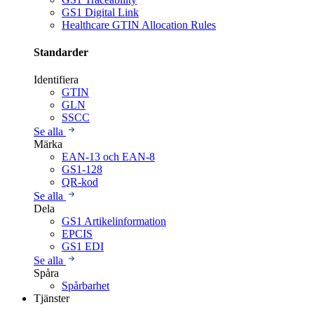
GS1 Digital Link
Healthcare GTIN Allocation Rules
Standarder
Identifiera
GTIN
GLN
SSCC
Se alla
Märka
EAN-13 och EAN-8
GS1-128
QR-kod
Se alla
Dela
GS1 Artikelinformation
EPCIS
GS1 EDI
Se alla
Spåra
Spårbarhet
Tjänster