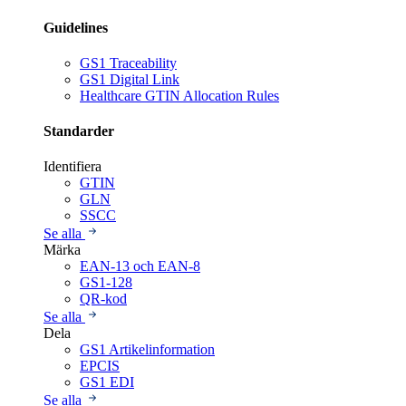
Guidelines
GS1 Traceability
GS1 Digital Link
Healthcare GTIN Allocation Rules
Standarder
Identifiera
GTIN
GLN
SSCC
Se alla
Märka
EAN-13 och EAN-8
GS1-128
QR-kod
Se alla
Dela
GS1 Artikelinformation
EPCIS
GS1 EDI
Se alla