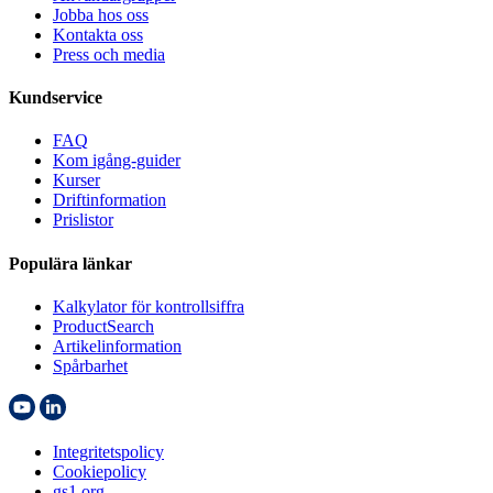
Jobba hos oss
Kontakta oss
Press och media
Kundservice
FAQ
Kom igång-guider
Kurser
Driftinformation
Prislistor
Populära länkar
Kalkylator för kontrollsiffra
ProductSearch
Artikelinformation
Spårbarhet
Integritetspolicy
Cookiepolicy
gs1.org