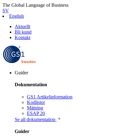
The Global Language of Business
SV
English
Aktuellt
Bli kund
Kontakt
Guider
Dokumentation
GS1 Artikelinformation
Kodlistor
Mätning
ESAP 20
Se all dokumentation
Guider