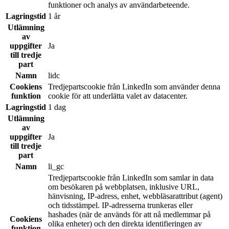
funktioner och analys av användarbeteende.
Lagringstid
1 år
Utlämning
av
uppgifter
Ja
till tredje
part
Namn
lidc
Cookiens
Tredjepartscookie från LinkedIn som använder denna
funktion
cookie för att underlätta valet av datacenter.
Lagringstid
1 dag
Utlämning
av
uppgifter
Ja
till tredje
part
Namn
li_gc
Tredjepartscookie från LinkedIn som samlar in data
om besökaren på webbplatsen, inklusive URL,
hänvisning, IP-adress, enhet, webbläsarattribut (agent)
och tidsstämpel. IP-adresserna trunkeras eller
hashades (när de används för att nå medlemmar på
Cookiens
olika enheter) och den direkta identifieringen av
funktion