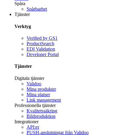
Spåra
Spårbarhet
Tjänster
Verktyg
Verified by GS1
ProductSearch
EDI Validation
Developer Portal
Tjänster
Digitala tjänster
Validoo
Mina produkter
Mina platser
Link management
Professionella tjänster
Kvalitetssäkring
Bildproduktion
Integrationer
API:er
PUSH-anslutningar från Validoo