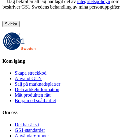
Jag bekräftar att jag har tagit del av
integritetspolicyn
som
beskriver GS1 Swedens behandling av mina personuppgifter.
Lämna
detta
fält
tomt.
Kom igång
Skapa streckkod
Använd GLN
Sälj på marknadsplatser
Dela artikelinformation
Mät produkten rätt
Börja med spårbarhet
Om oss
Det här är vi
GS1-standarder
Användargrupper