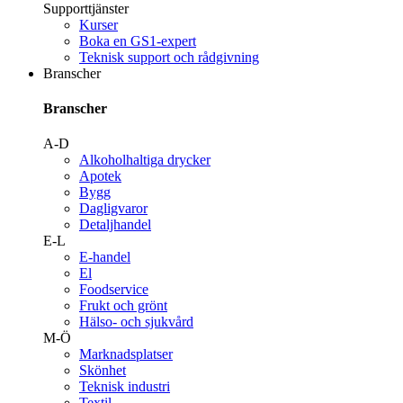
Supporttjänster
Kurser
Boka en GS1-expert
Teknisk support och rådgivning
Branscher
Branscher
A-D
Alkoholhaltiga drycker
Apotek
Bygg
Dagligvaror
Detaljhandel
E-L
E-handel
El
Foodservice
Frukt och grönt
Hälso- och sjukvård
M-Ö
Marknadsplatser
Skönhet
Teknisk industri
Textil