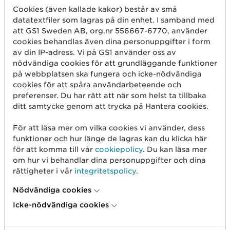
Cookies (även kallade kakor) består av små
datatextfiler som lagras på din enhet. I samband med
Kom igång
att GS1 Sweden AB, org.nr 556667-6770, använder
cookies behandlas även dina personuppgifter i form
Skapa streckkod
av din IP-adress. Vi på GS1 använder oss av
nödvändiga cookies för att grundläggande funktioner
Använd GLN
på webbplatsen ska fungera och icke-nödvändiga
cookies för att spåra användarbeteende och
Sälj på marknadsplatser
preferenser. Du har rätt att när som helst ta tillbaka
Dela artikelinformation
ditt samtycke genom att trycka på Hantera cookies.
Mät produkten rätt
För att läsa mer om vilka cookies vi använder, dess
funktioner och hur länge de lagras kan du klicka här
Börja med spårbarhet
för att komma till vår
cookiepolicy
. Du kan läsa mer
om hur vi behandlar dina personuppgifter och dina
rättigheter i vår
integritetspolicy
.
Om oss
Nödvändiga cookies
Det här är vi
Icke-nödvändiga cookies
GS1-standarder