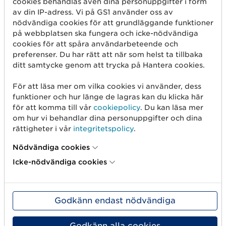
cookies behandlas även dina personuppgifter i form
av din IP-adress. Vi på GS1 använder oss av
Vilken typ av kvalitetssäkring ska jag välja?
nödvändiga cookies för att grundläggande funktioner
på webbplatsen ska fungera och icke-nödvändiga
cookies för att spåra användarbeteende och
preferenser. Du har rätt att när som helst ta tillbaka
ditt samtycke genom att trycka på Hantera cookies.
För att läsa mer om vilka cookies vi använder, dess
funktioner och hur länge de lagras kan du klicka här
för att komma till vår
cookiepolicy
. Du kan läsa mer
om hur vi behandlar dina personuppgifter och dina
rättigheter i vår
integritetspolicy
.
Nödvändiga cookies
Icke-nödvändiga cookies
Kom igång
Skapa streckkod
Godkänn endast nödvändiga
Använd GLN
Godkänn alla cookies