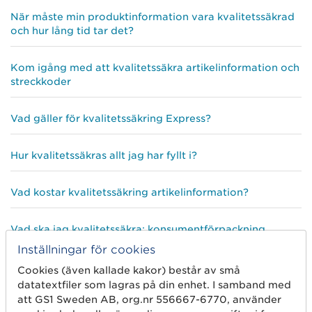
När måste min produktinformation vara kvalitetssäkrad
och hur lång tid tar det?
Kom igång med att kvalitetssäkra artikelinformation och
streckkoder
Vad gäller för kvalitetssäkring Express?
Hur kvalitetssäkras allt jag har fyllt i?
Vad kostar kvalitetssäkring artikelinformation?
Vad ska jag kvalitetssäkra: konsumentförpackning,
kartong, pall etc?
Inställningar för cookies
Cookies (även kallade kakor) består av små
Vad händer om jag inte får ett godkänt resultat i
datatextfiler som lagras på din enhet. I samband med
kvalitetssäkringen?
att GS1 Sweden AB, org.nr 556667-6770, använder