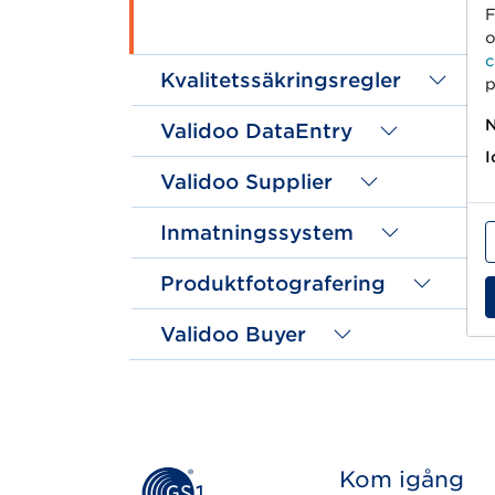
F
o
c
Kvalitetssäkringsregler
p
N
Validoo DataEntry
I
Validoo Supplier
Inmatningssystem
Produktfotografering
Validoo Buyer
Kom igång