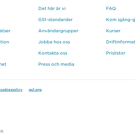
Det här är vi
FAQ
GS1-standarder
Kom igång-g
atser
Användargrupper
Kurser
ation
Jobba hos oss
Driftinforma
Kontakta oss
Prislistor
het
Press och media
ookiepolicy
gs1.org
26