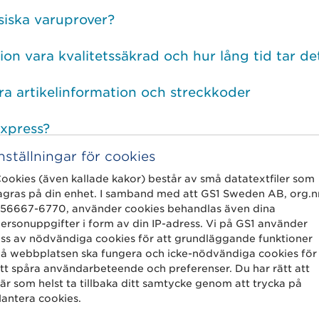
siska varuprover?
n vara kvalitetssäkrad och hur lång tid tar de
ra artikelinformation och streckkoder
Express?
Inställningar för cookies
sumentförpackning, kartong, pall etc?
ookies (även kallade kakor) består av små datatextfiler som
agras på din enhet. I samband med att GS1 Sweden AB, org.n
llt i?
56667-6770, använder cookies behandlas även dina
ersonuppgifter i form av din IP-adress. Vi på GS1 använder
kelinformation?
ss av nödvändiga cookies för att grundläggande funktioner
å webbplatsen ska fungera och icke-nödvändiga cookies för
tt spåra användarbeteende och preferenser. Du har rätt att
odkänt resultat i kvalitetssäkringen?
är som helst ta tillbaka ditt samtycke genom att trycka på
antera cookies.
a jag välja?