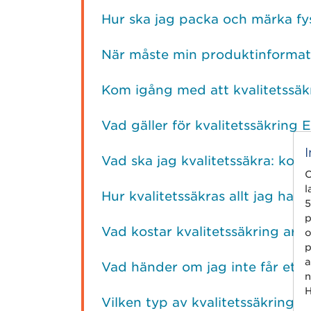
Hur ska jag packa och märka fy
När måste min produktinformatio
Kom igång med att kvalitetssäk
Vad gäller för kvalitetssäkring 
Vad ska jag kvalitetssäkra: kon
C
l
Hur kvalitetssäkras allt jag har fy
5
p
Vad kostar kvalitetssäkring arti
o
p
a
Vad händer om jag inte får ett g
n
H
Vilken typ av kvalitetssäkring sk