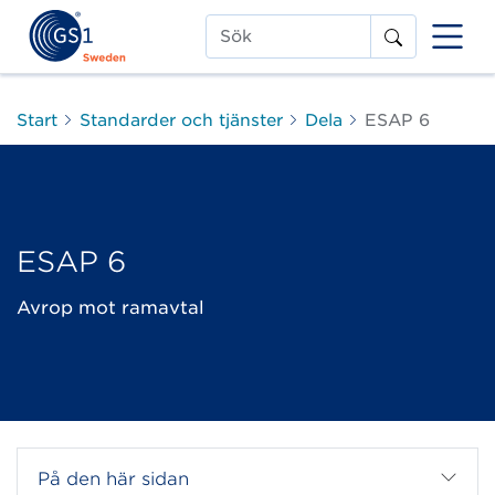
Sök
Start
Standarder och tjänster
Dela
ESAP 6
ESAP 6
Avrop mot ramavtal
På den här sidan