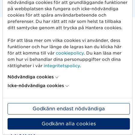
nödvändiga cookies för att grundläggande funktioner
på webbplatsen ska fungera och icke-nödvändiga
cookies för att spåra användarbeteende och
preferenser. Du har rätt att när som helst ta tillbaka
ditt samtycke genom att trycka på Hantera cookies.
Relaterade standarder
För att läsa mer om vilka cookies vi använder, dess
funktioner och hur länge de lagras kan du klicka här
för att komma till vår
cookiepolicy
. Du kan läsa mer
om hur vi behandlar dina personuppgifter och dina
Standard
rättigheter i vår
integritetspolicy
.
ESAP
Nödvändiga cookies
Affärsprocesser för elektronisk handel som
Icke-nödvändiga cookies
används för att underlätta för företag som
kommunicerar via GS1 EDI .
Godkänn endast nödvändiga
Godkänn alla cookies
Standard