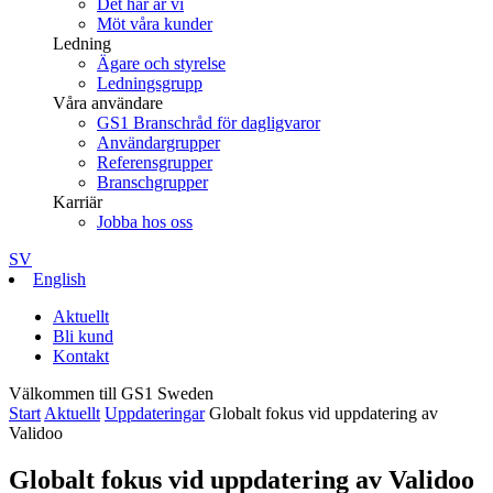
Det här är vi
Möt våra kunder
Ledning
Ägare och styrelse
Ledningsgrupp
Våra användare
GS1 Branschråd för dagligvaror
Användargrupper
Referensgrupper
Branschgrupper
Karriär
Jobba hos oss
SV
English
Aktuellt
Bli kund
Kontakt
Välkommen till GS1 Sweden
Start
Aktuellt
Uppdateringar
Globalt fokus vid uppdatering av
Validoo
Globalt fokus vid uppdatering av Validoo