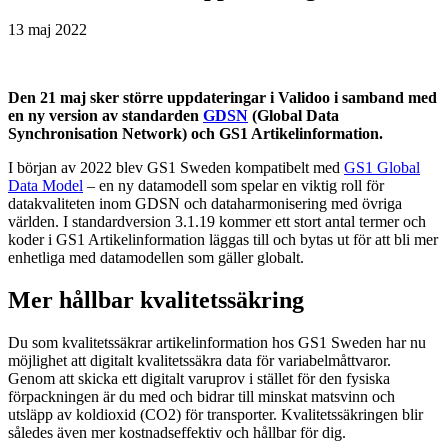
13 maj 2022
Den 21 maj sker större uppdateringar i Validoo i samband med
en ny version av standarden
GDSN
(Global Data
Synchronisation Network) och GS1 Artikelinformation.
I början av 2022 blev GS1 Sweden kompatibelt med
GS1 Global
Data Model
– en ny datamodell som spelar en viktig roll för
datakvaliteten inom GDSN och dataharmonisering med övriga
världen. I standardversion 3.1.19 kommer ett stort antal termer och
koder i GS1 Artikelinformation läggas till och bytas ut för att bli mer
enhetliga med datamodellen som gäller globalt.
Mer hållbar kvalitetssäkring
Du som kvalitetssäkrar artikelinformation hos GS1 Sweden har nu
möjlighet att digitalt kvalitetssäkra data för variabelmåttvaror.
Genom att skicka ett digitalt varuprov i stället för den fysiska
förpackningen är du med och bidrar till minskat matsvinn och
utsläpp av koldioxid (CO2) för transporter. Kvalitetssäkringen blir
således även mer kostnadseffektiv och hållbar för dig.