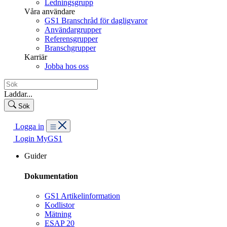
Ledningsgrupp
Våra användare
GS1 Branschråd för dagligvaror
Användargrupper
Referensgrupper
Branschgrupper
Karriär
Jobba hos oss
Laddar...
Sök
Logga in
Login MyGS1
Guider
Dokumentation
GS1 Artikelinformation
Kodlistor
Mätning
ESAP 20