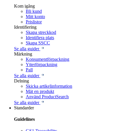
Kom igång
Bli kund
Mitt konto
Prislistor
Identifiering
Skapa streckkod
Identifiera plats
Skapa SSCC
Se alla guider
Märkning
Konsumentförpackning
Ytterförpackning
Pall
Se alla guider
Delning
Skicka artikelinformation
Mät en produkt
Använd ProductSearch
Se alla guider
Standarder
Guidelines
GS1 Traceability