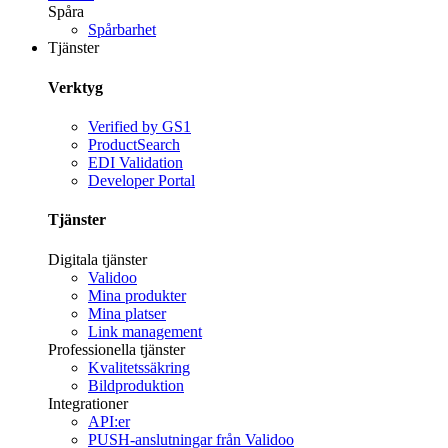
Spåra
Spårbarhet
Tjänster
Verktyg
Verified by GS1
ProductSearch
EDI Validation
Developer Portal
Tjänster
Digitala tjänster
Validoo
Mina produkter
Mina platser
Link management
Professionella tjänster
Kvalitetssäkring
Bildproduktion
Integrationer
API:er
PUSH-anslutningar från Validoo