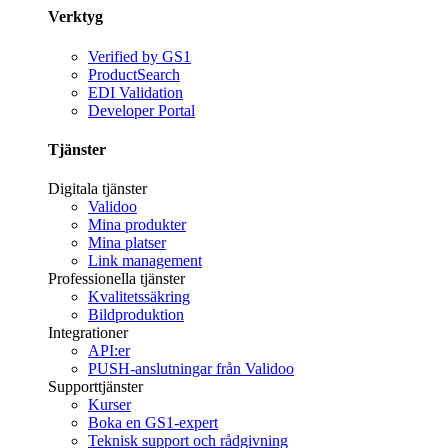
Verktyg
Verified by GS1
ProductSearch
EDI Validation
Developer Portal
Tjänster
Digitala tjänster
Validoo
Mina produkter
Mina platser
Link management
Professionella tjänster
Kvalitetssäkring
Bildproduktion
Integrationer
API:er
PUSH-anslutningar från Validoo
Supporttjänster
Kurser
Boka en GS1-expert
Teknisk support och rådgivning