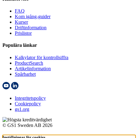
FAQ
Kom igång-guider
Kurser
Driftinformation
Prislistor
Populära länkar
Kalkylator för kontrollsiffra
ProductSearch
Artikelinformation
Spårbarhet
Integritetspolicy
Cookiepolicy
gs1.org
© GS1 Sweden AB 2026
Inställningar för cookies