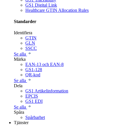
GS1 Digital Link
Healthcare GTIN Allocation Rules
Standarder
Identifiera
GTIN
GLN
SSCC
Se alla
Märka
EAN-13 och EAN-8
GS1-128
QR-kod
Se alla
Dela
GS1 Artikelinformation
EPCIS
GS1 EDI
Se alla
Spåra
Spårbarhet
Tjänster