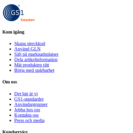
Kom igång
Skapa streckkod
Använd GLN
Sälj på marknadsplatser
Dela artikelinformation
Mät produkten rätt
Börja med spårbarhet
Om oss
Det här är vi
GS1-standarder
Användargrupper
Jobba hos oss
Kontakta oss
Press och media
Kundservice