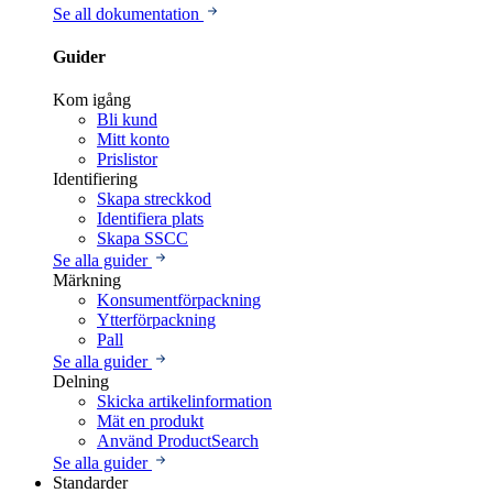
Se all dokumentation
Guider
Kom igång
Bli kund
Mitt konto
Prislistor
Identifiering
Skapa streckkod
Identifiera plats
Skapa SSCC
Se alla guider
Märkning
Konsumentförpackning
Ytterförpackning
Pall
Se alla guider
Delning
Skicka artikelinformation
Mät en produkt
Använd ProductSearch
Se alla guider
Standarder