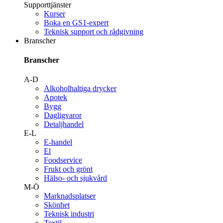
Supporttjänster
Kurser
Boka en GS1-expert
Teknisk support och rådgivning
Branscher
Branscher
A-D
Alkoholhaltiga drycker
Apotek
Bygg
Dagligvaror
Detaljhandel
E-L
E-handel
El
Foodservice
Frukt och grönt
Hälso- och sjukvård
M-Ö
Marknadsplatser
Skönhet
Teknisk industri
Textil