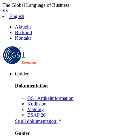
The Global Language of Business
SV
English
Aktuellt
Bli kund
Kontakt
Guider
Dokumentation
GS1 Artikelinformation
Kodlistor
Mätning
ESAP 20
Se all dokumentation
Guider