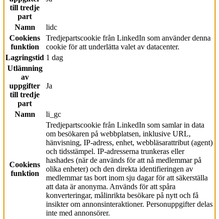
till tredje
part
Namn
lidc
Cookiens
Tredjepartscookie från LinkedIn som använder denna
funktion
cookie för att underlätta valet av datacenter.
Lagringstid
1 dag
Utlämning
av
uppgifter
Ja
till tredje
part
Namn
li_gc
Tredjepartscookie från LinkedIn som samlar in data
om besökaren på webbplatsen, inklusive URL,
hänvisning, IP-adress, enhet, webbläsarattribut (agent)
och tidsstämpel. IP-adresserna trunkeras eller
hashades (när de används för att nå medlemmar på
Cookiens
olika enheter) och den direkta identifieringen av
funktion
medlemmar tas bort inom sju dagar för att säkerställa
att data är anonyma. Används för att spåra
konverteringar, målinrikta besökare på nytt och få
insikter om annonsinteraktioner. Personuppgifter delas
inte med annonsörer.