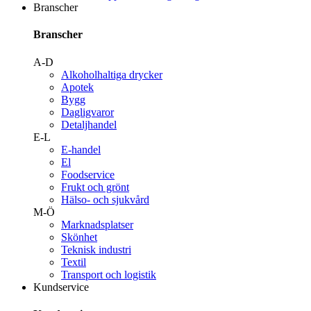
Branscher
Branscher
A-D
Alkoholhaltiga drycker
Apotek
Bygg
Dagligvaror
Detaljhandel
E-L
E-handel
El
Foodservice
Frukt och grönt
Hälso- och sjukvård
M-Ö
Marknadsplatser
Skönhet
Teknisk industri
Textil
Transport och logistik
Kundservice