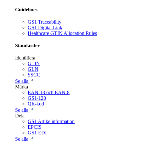
Guidelines
GS1 Traceability
GS1 Digital Link
Healthcare GTIN Allocation Rules
Standarder
Identifiera
GTIN
GLN
SSCC
Se alla
Märka
EAN-13 och EAN-8
GS1-128
QR-kod
Se alla
Dela
GS1 Artikelinformation
EPCIS
GS1 EDI
Se alla