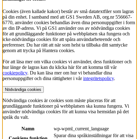
Cookies (även kallade kakor) består av små datatextfiler som lagras
på din enhet. I samband med att GS1 Sweden AB, org.nr 556667-
6770, använder cookies behandlas även dina personuppgifter i form
av din IP-adress. Vi på GS1 använder oss av nödvändiga cookies
för att grundläggande funktioner på webbplatsen ska fungera och
icke-nödvändiga cookies för att spåra användarbeteende och
preferenser. Du har rätt att när som helst ta tillbaka ditt samtycke
genom att trycka på Hantera cookies.
För att läsa mer om vilka cookies vi använder, dess funktioner och
hur länge de lagras kan du klicka här för att komma till vår
cookiepolicy
. Du kan läsa mer om hur vi behandlar dina
personuppgifter och dina rättigheter i vår
integritetspolicy
.
Nödvändiga cookies
Nödvändiga cookies är cookies som måste placeras för att
grundläggande funktioner på webbplatsen ska kunna fungera. Vi
använder nödvändiga cookies för att kunna visa hemsidan på det
språk du valt.
Namn
wp-wpml_current_language
Sparar dina språkinställningar för att visa
Cookiens funktion