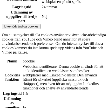
webbplatsen på rätt språk.
Lagringstid
24 timmar
Utlämning av
uppgifter till tredje
Nej
part
Icke-nödvändiga cookies
Om du samtycker till alla cookies använder vi även icke-nödvändiga
cookies från YouTube och Vimeo bland annat för att spåra
användarbeteende och preferenser. Om du inte samtycker till dessa
cookies kommer du inte kunna spela upp videos från YouTube och
Vimeo på gs1.se.
Namn
bcookie
Webbläsaridentifierare. Denna cookie används för att
unikt identifiera en webbläsare som besöker
Cookiens
webbplatser med LinkedIn-tjänster. Den används
funktion
främst för säkerhet (upptäcka missbruk och
skräppost), men även för att möjliggöra LinkedIns
funktioner och analys av användarbeteende.
Lagringstid
1 år
Utlämning
av
uppgifter
Ja