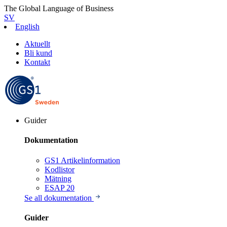
The Global Language of Business
SV
English
Aktuellt
Bli kund
Kontakt
Guider
Dokumentation
GS1 Artikelinformation
Kodlistor
Mätning
ESAP 20
Se all dokumentation
Guider