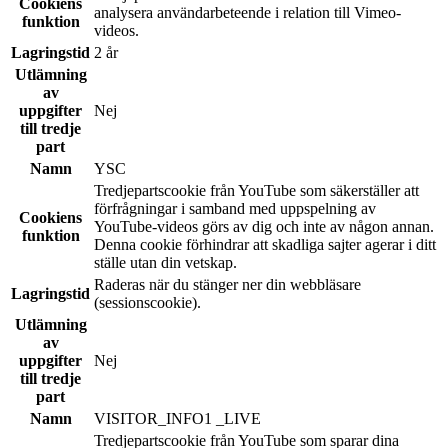
Cookiens
analysera användarbeteende i relation till Vimeo-
funktion
videos.
Lagringstid
2 år
Utlämning
av
uppgifter
Nej
till tredje
part
Namn
YSC
Tredjepartscookie från YouTube som säkerställer att
förfrågningar i samband med uppspelning av
Cookiens
YouTube-videos görs av dig och inte av någon annan.
funktion
Denna cookie förhindrar att skadliga sajter agerar i ditt
ställe utan din vetskap.
Raderas när du stänger ner din webbläsare
Lagringstid
(sessionscookie).
Utlämning
av
uppgifter
Nej
till tredje
part
Namn
VISITOR_INFO1 _LIVE
Tredjepartscookie från YouTube som sparar dina