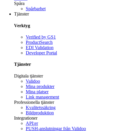
Spåra
Spårbarhet
Tjänster
Verktyg
Verified by GS1
ProductSearch
EDI Validation
Developer Portal
Tjänster
Digitala tjänster
Validoo
Mina produkter
Mina platser
Link management
Professionella tjänster
Kvalitetssäkring
Bildproduktion
Integrationer
API:er
PUSH-anslutningar från Validoo