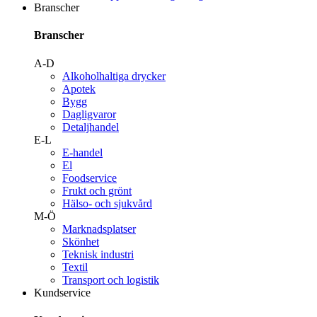
Branscher
Branscher
A-D
Alkoholhaltiga drycker
Apotek
Bygg
Dagligvaror
Detaljhandel
E-L
E-handel
El
Foodservice
Frukt och grönt
Hälso- och sjukvård
M-Ö
Marknadsplatser
Skönhet
Teknisk industri
Textil
Transport och logistik
Kundservice