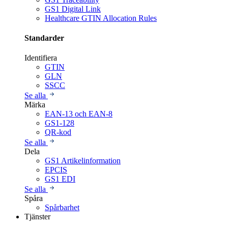
GS1 Digital Link
Healthcare GTIN Allocation Rules
Standarder
Identifiera
GTIN
GLN
SSCC
Se alla
Märka
EAN-13 och EAN-8
GS1-128
QR-kod
Se alla
Dela
GS1 Artikelinformation
EPCIS
GS1 EDI
Se alla
Spåra
Spårbarhet
Tjänster