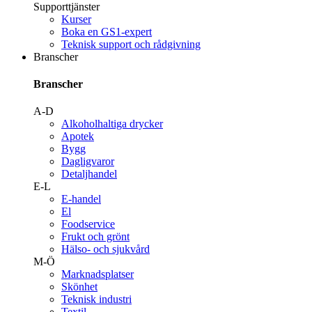
Supporttjänster
Kurser
Boka en GS1-expert
Teknisk support och rådgivning
Branscher
Branscher
A-D
Alkoholhaltiga drycker
Apotek
Bygg
Dagligvaror
Detaljhandel
E-L
E-handel
El
Foodservice
Frukt och grönt
Hälso- och sjukvård
M-Ö
Marknadsplatser
Skönhet
Teknisk industri
Textil