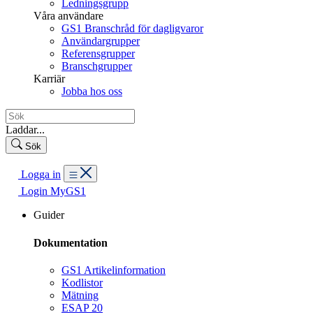
Ledningsgrupp
Våra användare
GS1 Branschråd för dagligvaror
Användargrupper
Referensgrupper
Branschgrupper
Karriär
Jobba hos oss
Laddar...
Sök
Logga in
Login MyGS1
Guider
Dokumentation
GS1 Artikelinformation
Kodlistor
Mätning
ESAP 20