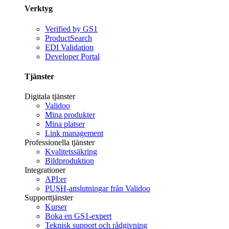
Verktyg
Verified by GS1
ProductSearch
EDI Validation
Developer Portal
Tjänster
Digitala tjänster
Validoo
Mina produkter
Mina platser
Link management
Professionella tjänster
Kvalitetssäkring
Bildproduktion
Integrationer
API:er
PUSH-anslutningar från Validoo
Supporttjänster
Kurser
Boka en GS1-expert
Teknisk support och rådgivning