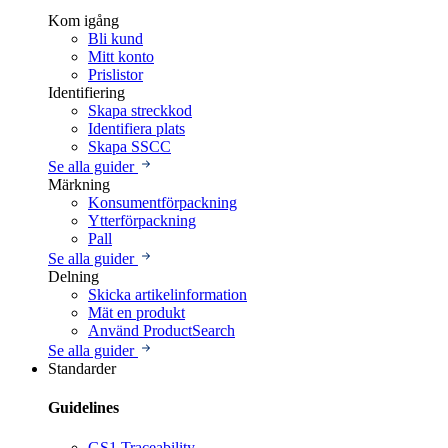
Kom igång
Bli kund
Mitt konto
Prislistor
Identifiering
Skapa streckkod
Identifiera plats
Skapa SSCC
Se alla guider
Märkning
Konsumentförpackning
Ytterförpackning
Pall
Se alla guider
Delning
Skicka artikelinformation
Mät en produkt
Använd ProductSearch
Se alla guider
Standarder
Guidelines
GS1 Traceability