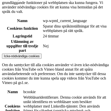
grundläggande funktioner på webbplatsen ska kunna fungera. Vi
använder nödvändiga cookies för att kunna visa hemsidan på det
språk du valt.
Namn
wp-wpml_current_language
Sparar dina språkinställningar för att visa
Cookiens funktion
webbplatsen på rätt språk.
Lagringstid
24 timmar
Utlämning av
uppgifter till tredje
Nej
part
Icke-nödvändiga cookies
Om du samtycker till alla cookies använder vi även icke-nödvändiga
cookies från YouTube och Vimeo bland annat för att spåra
användarbeteende och preferenser. Om du inte samtycker till dessa
cookies kommer du inte kunna spela upp videos från YouTube och
Vimeo på gs1.se.
Namn
bcookie
Webbläsaridentifierare. Denna cookie används för att
unikt identifiera en webbläsare som besöker
Cookiens
webbplatser med LinkedIn-tjänster. Den används
funktion
främst för säkerhet (upptäcka missbruk och