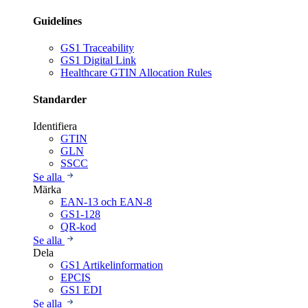
Guidelines
GS1 Traceability
GS1 Digital Link
Healthcare GTIN Allocation Rules
Standarder
Identifiera
GTIN
GLN
SSCC
Se alla
Märka
EAN-13 och EAN-8
GS1-128
QR-kod
Se alla
Dela
GS1 Artikelinformation
EPCIS
GS1 EDI
Se alla