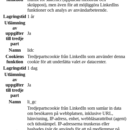
skräppost), men även för att möjliggöra LinkedIns
funktioner och analys av användarbeteende.
Lagringstid
1 år
Utlämning
av
uppgifter
Ja
till tredje
part
Namn
lidc
Cookiens
Tredjepartscookie från LinkedIn som använder denna
funktion
cookie för att underlätta valet av datacenter.
Lagringstid
1 dag
Utlämning
av
uppgifter
Ja
till tredje
part
Namn
li_gc
Tredjepartscookie från LinkedIn som samlar in data
om besökaren på webbplatsen, inklusive URL,
hänvisning, IP-adress, enhet, webbläsarattribut (agent)
och tidsstämpel. IP-adresserna trunkeras eller
hashades (när de används för att nå medlemmar på