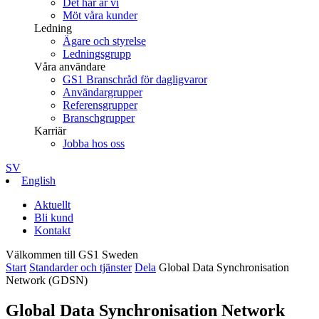
Det här är vi
Möt våra kunder
Ledning
Ägare och styrelse
Ledningsgrupp
Våra användare
GS1 Branschråd för dagligvaror
Användargrupper
Referensgrupper
Branschgrupper
Karriär
Jobba hos oss
SV
English
Aktuellt
Bli kund
Kontakt
Välkommen till GS1 Sweden
Start
Standarder och tjänster
Dela
Global Data Synchronisation
Network (GDSN)
Global Data Synchronisation Network