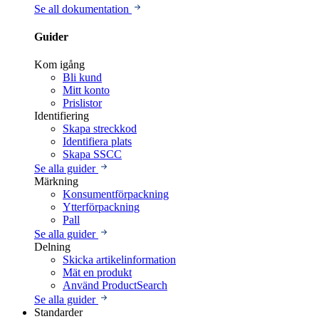
Se all dokumentation
Guider
Kom igång
Bli kund
Mitt konto
Prislistor
Identifiering
Skapa streckkod
Identifiera plats
Skapa SSCC
Se alla guider
Märkning
Konsumentförpackning
Ytterförpackning
Pall
Se alla guider
Delning
Skicka artikelinformation
Mät en produkt
Använd ProductSearch
Se alla guider
Standarder