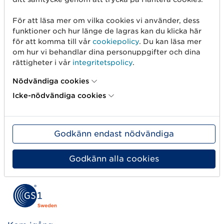
10 december 2024
För att läsa mer om vilka cookies vi använder, dess
Sjukvården står inför unika utmaningar,
funktioner och hur länge de lagras kan du klicka här
Utforska hur digital spårbarhet,
för att komma till vår
cookiepolicy
. Du kan läsa mer
interoperabilitet och hållbarhetslösningar
om hur vi behandlar dina personuppgifter och dina
format framtidens vård.
rättigheter i vår
integritetspolicy
.
Nödvändiga cookies
Läs mer
Icke-nödvändiga cookies
Godkänn endast nödvändiga
Previous Page
Nex
«
1
2
3
4
…
7
»
Godkänn alla cookies