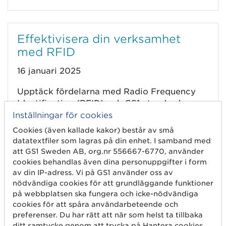
Effektivisera din verksamhet
med RFID
16 januari 2025
Upptäck fördelarna med Radio Frequency
Identification (RFID) och GS1-standarder
samt få tips på hur du lyckas med
Inställningar för cookies
implementeringen.
Cookies (även kallade kakor) består av små
datatextfiler som lagras på din enhet. I samband med
Läs mer
att GS1 Sweden AB, org.nr 556667-6770, använder
cookies behandlas även dina personuppgifter i form
av din IP-adress. Vi på GS1 använder oss av
nödvändiga cookies för att grundläggande funktioner
på webbplatsen ska fungera och icke-nödvändiga
Framtidens sjukvård: När
cookies för att spåra användarbeteende och
digitalisering möter hållbarhet
preferenser. Du har rätt att när som helst ta tillbaka
ditt samtycke genom att trycka på Hantera cookies.