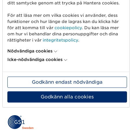
GS1 Artikelinformation
ditt samtycke genom att trycka på Hantera cookies.
uppdaterad till version 3.1.32
För att läsa mer om vilka cookies vi använder, dess
funktioner och hur länge de lagras kan du klicka här
26 augusti 2025
för att komma till vår
cookiepolicy
. Du kan läsa mer
om hur vi behandlar dina personuppgifter och dina
Lördagen den 24:e augusti genomfördes
rättigheter i vår
integritetspolicy
.
versionsuppdatering 3.1.32 av GDSN.
Nödvändiga cookies
Läs mer
Icke-nödvändiga cookies
Godkänn endast nödvändiga
Nex
«
1
2
3
…
16
»
Godkänn alla cookies