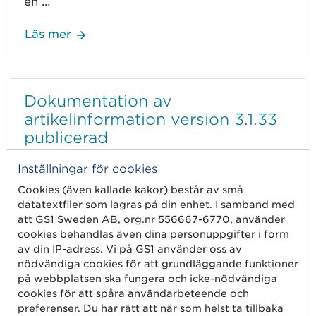
en …
Läs mer
Dokumentation av
artikelinformation version 3.1.33
publicerad
19 september 2025
Inställningar för cookies
Cookies (även kallade kakor) består av små
Dokumentation för version 3.1.33 är nu
datatextfiler som lagras på din enhet. I samband med
publicerad på gs1.se. Versionsuppdateringen
att GS1 Sweden AB, org.nr 556667-6770, använder
sker lördagen den 15 november.
cookies behandlas även dina personuppgifter i form
av din IP-adress. Vi på GS1 använder oss av
Läs mer
nödvändiga cookies för att grundläggande funktioner
på webbplatsen ska fungera och icke-nödvändiga
cookies för att spåra användarbeteende och
preferenser. Du har rätt att när som helst ta tillbaka