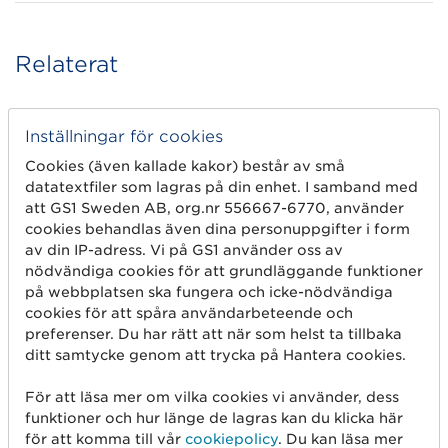
Relaterat
Inställningar för cookies
Webinar – On Demand
Cookies (även kallade kakor) består av små
datatextfiler som lagras på din enhet. I samband med
Demo Validoo – Övergripande och
att GS1 Sweden AB, org.nr 556667-6770, använder
DataEntry
cookies behandlas även dina personuppgifter i form
Validoo DataEntry är GS1 Sweden:s
av din IP-adress. Vi på GS1 använder oss av
inmatningssystem för artikelinformation som
nödvändiga cookies för att grundläggande funktioner
skickas genom datapoolen Validoo. På det här
på webbplatsen ska fungera och icke-nödvändiga
webinariet gick vi igenom hur du inom
cookies för att spåra användarbeteende och
byggmaterialhandeln kan jobba i systemet.
preferenser. Du har rätt att när som helst ta tillbaka
ditt samtycke genom att trycka på Hantera cookies.
För att läsa mer om vilka cookies vi använder, dess
funktioner och hur länge de lagras kan du klicka här
för att komma till vår
cookiepolicy
. Du kan läsa mer