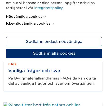
om hur vi behandlar dina personuppgifter och dina
Webinar – On Demand
rättigheter i vår
integritetspolicy
.
GTIN & hierarkier
Nödvändiga cookies
På det här webinariet gick vi igenom strukturen
för, och nyttorna, med GTIN (Global Trade Item
Icke-nödvändiga cookies
Number) och hur GTIN används för att definiera
olika nivåer i en artikelhierarki.
Godkänn endast nödvändiga
Godkänn alla cookies
FAQ
Vanliga frågor och svar
På Byggmaterialhandlarnas FAQ-sida kan du ta
del av vanliga frågor och svar om övergången.