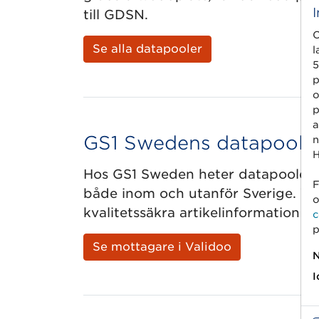
till GDSN.
C
Se alla datapooler
l
5
p
o
p
a
GS1 Swedens datapool
n
H
Hos GS1 Sweden heter datapoolen V
F
både inom och utanför Sverige. Vali
o
kvalitetssäkra artikelinformation o
c
p
Se mottagare i Validoo
N
I