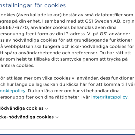
Inställningar för cookies
ookies (även kallade kakor) består av små datatextfiler som
agras på din enhet. I samband med att GS1 Sweden AB, org.n
56667-6770, använder cookies behandlas även dina
ersonuppgifter i form av din IP-adress. Vi på GS1 använder
ss av nödvändiga cookies för att grundläggande funktioner
å webbplatsen ska fungera och icke-nödvändiga cookies för
tt spåra användarbeteende och preferenser. Du har rätt att
är som helst ta tillbaka ditt samtycke genom att trycka på
antera cookies.
alidoo och möjliggör delning av artikelinform
ör att läsa mer om vilka cookies vi använder, dess funktioner
doo har också tjänster som hjälper till att
ch hur länge de lagras kan du klicka här för att komma till vå
ch produktbilder.
ookiepolicy
. Du kan läsa mer om hur vi behandlar dina
ersonuppgifter och dina rättigheter i vår
integritetspolicy
.
ödvändiga cookies
cke-nödvändiga cookies