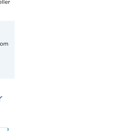
ller
n om
r
are