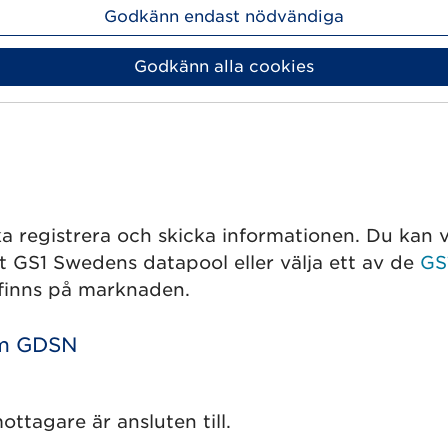
Godkänn endast nödvändiga
a artikelinformation via Validoo behöver du gö
Godkänn alla cookies
 registrera och skicka informationen. Du kan v
ot GS1 Swedens datapool eller välja ett av de
GS
inns på marknaden.
om GDSN
ttagare är ansluten till.