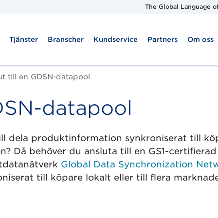
The Global Language of
Tjänster
Branscher
Kundservice
Partners
Om oss
ut till en GDSN-datapool
GDSN-datapool
ill dela produktinformation synkroniserat till kö
en? Då behöver du ansluta till en GS1-certifierad
ktdatanätverk
Global Data Synchronization Net
serat till köpare lokalt eller till flera marknade