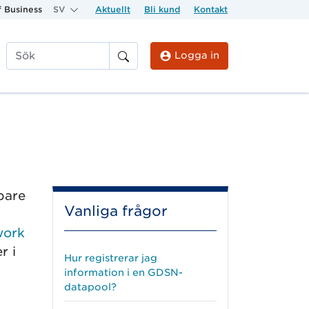
 Business
SV
Aktuellt
Bli kund
Kontakt
Logga in
Sök
pare
Vanliga frågor
work
r i
Hur registrerar jag
information i en GDSN-
datapool?