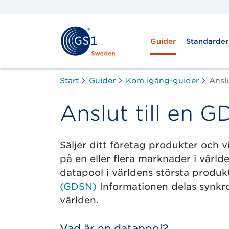
Guider
Standarder
Start
Guider
Kom igång-guider
Ansl
Anslut till en 
Säljer ditt företag produkter och v
på en eller flera marknader i värld
datapool i världens största produ
(GDSN)
Informationen delas synkroni
världen.
Vad är en datapool?