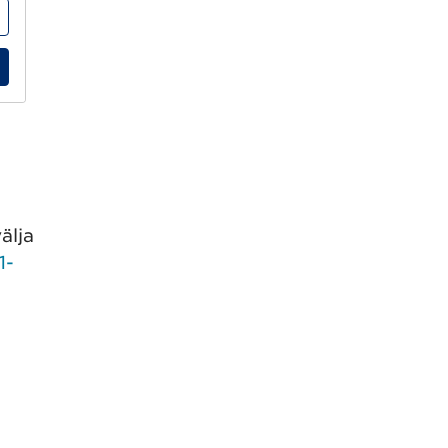
ra
älja
1-