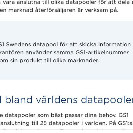
vara anslutna till olika datapooler för att dela e
en marknad återförsäljaren är verksam på.
 GS1 Swedens datapool för att skicka informatio
verantören använder samma GS1-artikelnummer
om sin produkt till olika marknader.
 bland världens datapoole
de datapooler som bäst passar dina behov. GS1
slutning till 25 datapooler i världen. På GS1:s
 vilka datapooler som finns och
anslutna mottag