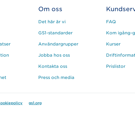
Om oss
Kundserv
Det här är vi
FAQ
GS1-standarder
Kom igång-g
atser
Användargrupper
Kurser
ation
Jobba hos oss
Driftinforma
Kontakta oss
Prislistor
het
Press och media
ookiepolicy
gs1.org