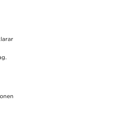
larar
ag.
ionen