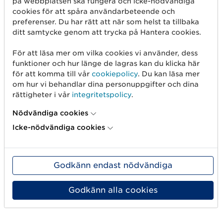
på webbplatsen ska fungera och icke-nödvändiga
cookies för att spåra användarbeteende och
Läs mer
preferenser. Du har rätt att när som helst ta tillbaka
ditt samtycke genom att trycka på Hantera cookies.
För att läsa mer om vilka cookies vi använder, dess
Hållbarhet i fokus på event om
funktioner och hur länge de lagras kan du klicka här
digitala produktpass
för att komma till vår
cookiepolicy
. Du kan läsa mer
om hur vi behandlar dina personuppgifter och dina
7 november 2022
rättigheter i vår
integritetspolicy
.
Se hybridwebinaret om digitala produktpass
Nödvändiga cookies
igen och lär dig mer om hur den kommande
Icke-nödvändiga cookies
lagstiftningen påverkar dig som
varumärkesägare.
Godkänn endast nödvändiga
Läs mer
Godkänn alla cookies