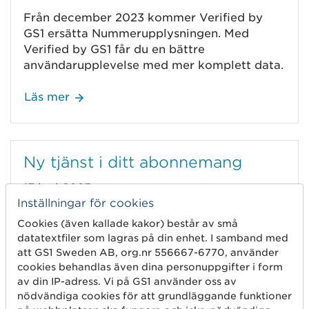
Från december 2023 kommer Verified by
GS1 ersätta Nummerupplysningen. Med
Verified by GS1 får du en bättre
användarupplevelse med mer komplett data.
Läs mer
Ny tjänst i ditt abonnemang
13 juni 2023
Inställningar för cookies
Med nya tjänsten `Mina Platser´ kan du på
Cookies (även kallade kakor) består av små
ett effektivt och säkert sätt skapa, hantera
datatextfiler som lagras på din enhet. I samband med
och dela basinformation kopplat till dina
att GS1 Sweden AB, org.nr 556667-6770, använder
GS1-lokaliseringsnummer (GLN).
cookies behandlas även dina personuppgifter i form
Webbtjänsten ingår från och med nu i ditt
av din IP-adress. Vi på GS1 använder oss av
Företagsprefix-abonnemang.
nödvändiga cookies för att grundläggande funktioner