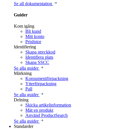
Se all dokumentation
Guider
Kom igång
Bli kund
Mitt konto
Prislistor
Identifiering
Skapa streckkod
Identifiera plats
Skapa SSCC
Se alla guider
Märkning
Konsumentförpackning
Ytterförpackning
Pall
Se alla guider
Delning
Skicka artikelinformation
Mät en produkt
Använd ProductSearch
Se alla guider
Standarder