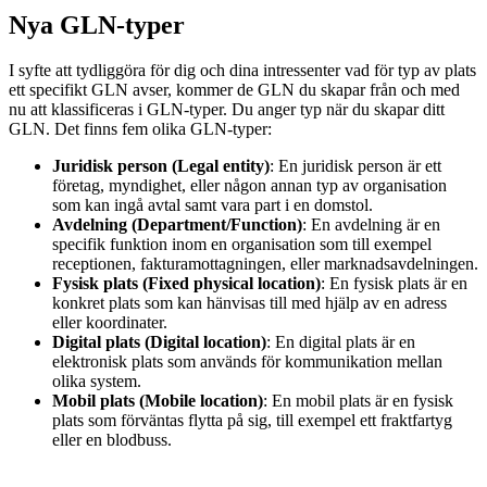
Nya GLN-typer
I syfte att tydliggöra för dig och dina intressenter vad för typ av plats
ett specifikt GLN avser, kommer de GLN du skapar från och med
nu att klassificeras i GLN-typer. Du anger typ när du skapar ditt
GLN. Det finns fem olika GLN-typer:
Juridisk person (Legal entity)
: En juridisk person är ett
företag, myndighet, eller någon annan typ av organisation
som kan ingå avtal samt vara part i en domstol.
Avdelning (Department/Function)
: En avdelning är en
specifik funktion inom en organisation som till exempel
receptionen, fakturamottagningen, eller marknadsavdelningen.
Fysisk plats (Fixed physical location)
: En fysisk plats är en
konkret plats som kan hänvisas till med hjälp av en adress
eller koordinater.
Digital plats (Digital location)
: En digital plats är en
elektronisk plats som används för kommunikation mellan
olika system.
Mobil plats (Mobile location)
: En mobil plats är en fysisk
plats som förväntas flytta på sig, till exempel ett fraktfartyg
eller en blodbuss.