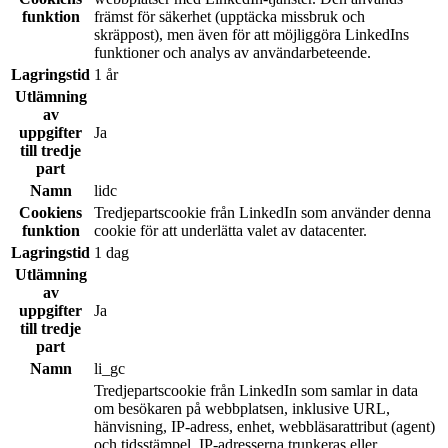
funktion
främst för säkerhet (upptäcka missbruk och
skräppost), men även för att möjliggöra LinkedIns
funktioner och analys av användarbeteende.
Lagringstid
1 år
Utlämning
av
uppgifter
Ja
till tredje
part
Namn
lidc
Cookiens
Tredjepartscookie från LinkedIn som använder denna
funktion
cookie för att underlätta valet av datacenter.
Lagringstid
1 dag
Utlämning
av
uppgifter
Ja
till tredje
part
Namn
li_gc
Tredjepartscookie från LinkedIn som samlar in data
om besökaren på webbplatsen, inklusive URL,
hänvisning, IP-adress, enhet, webbläsarattribut (agent)
och tidsstämpel. IP-adresserna trunkeras eller