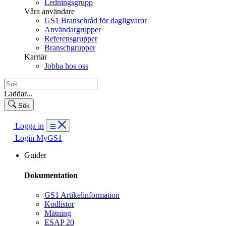
Ledningsgrupp
Våra användare
GS1 Branschråd för dagligvaror
Användargrupper
Referensgrupper
Branschgrupper
Karriär
Jobba hos oss
Laddar...
Sök
Logga in
Login MyGS1
Guider
Dokumentation
GS1 Artikelinformation
Kodlistor
Mätning
ESAP 20