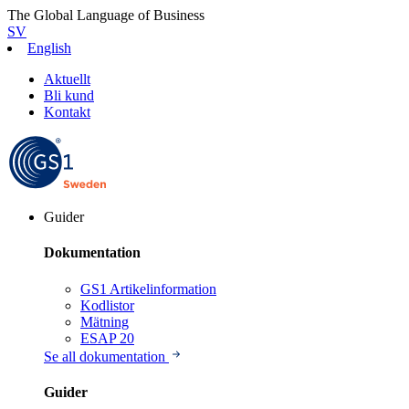
The Global Language of Business
SV
English
Aktuellt
Bli kund
Kontakt
Guider
Dokumentation
GS1 Artikelinformation
Kodlistor
Mätning
ESAP 20
Se all dokumentation
Guider