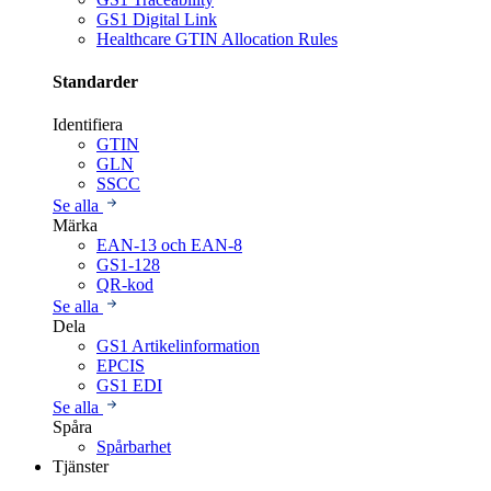
GS1 Digital Link
Healthcare GTIN Allocation Rules
Standarder
Identifiera
GTIN
GLN
SSCC
Se alla
Märka
EAN-13 och EAN-8
GS1-128
QR-kod
Se alla
Dela
GS1 Artikelinformation
EPCIS
GS1 EDI
Se alla
Spåra
Spårbarhet
Tjänster