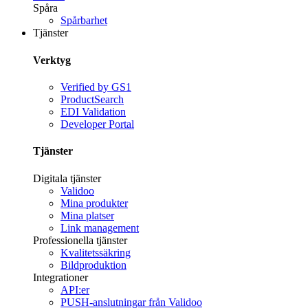
Spåra
Spårbarhet
Tjänster
Verktyg
Verified by GS1
ProductSearch
EDI Validation
Developer Portal
Tjänster
Digitala tjänster
Validoo
Mina produkter
Mina platser
Link management
Professionella tjänster
Kvalitetssäkring
Bildproduktion
Integrationer
API:er
PUSH-anslutningar från Validoo