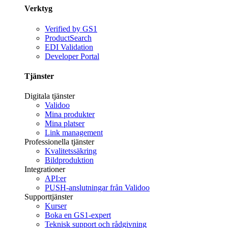
Verktyg
Verified by GS1
ProductSearch
EDI Validation
Developer Portal
Tjänster
Digitala tjänster
Validoo
Mina produkter
Mina platser
Link management
Professionella tjänster
Kvalitetssäkring
Bildproduktion
Integrationer
API:er
PUSH-anslutningar från Validoo
Supporttjänster
Kurser
Boka en GS1-expert
Teknisk support och rådgivning