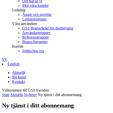
Det här är vi
Möt våra kunder
Ledning
Ägare och styrelse
Ledningsgrupp
Våra användare
GS1 Branschråd för dagligvaror
Användargrupper
Referensgrupper
Branschgrupper
Karriär
Jobba hos oss
SV
English
Aktuellt
Bli kund
Kontakt
Välkommen till GS1 Sweden
Start
Aktuellt
Nyheter
Ny tjänst i ditt abonnemang
Ny tjänst i ditt abonnemang