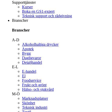
Supporttjänster
Kurser
Boka en GS1-expert
Teknisk support och rådgivning
Branscher
Branscher
A-D
Alkoholhaltiga drycker
Apotek
Bygg
Dagligvaror
Detaljhandel
E-L
E-handel
El
Foodservice
Frukt och grönt
Hälso- och sjukvård
M-Ö
Marknadsplatser
Skönhet
Teknisk industri
Textil