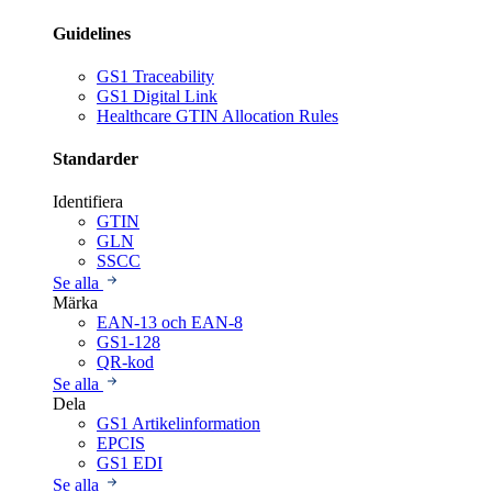
Guidelines
GS1 Traceability
GS1 Digital Link
Healthcare GTIN Allocation Rules
Standarder
Identifiera
GTIN
GLN
SSCC
Se alla
Märka
EAN-13 och EAN-8
GS1-128
QR-kod
Se alla
Dela
GS1 Artikelinformation
EPCIS
GS1 EDI
Se alla