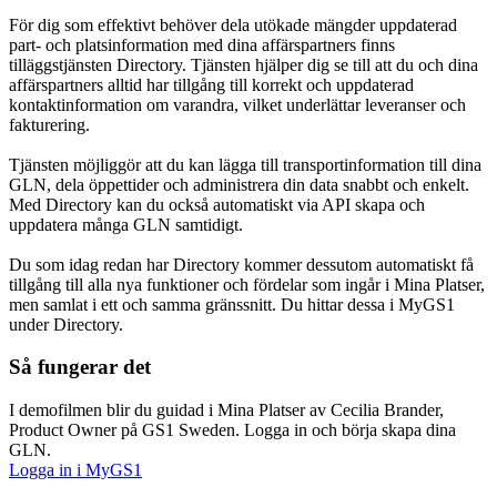
För dig som effektivt behöver dela utökade mängder uppdaterad
part- och platsinformation med dina affärspartners finns
tilläggstjänsten Directory. Tjänsten hjälper dig se till att du och dina
affärspartners alltid har tillgång till korrekt och uppdaterad
kontaktinformation om varandra, vilket underlättar leveranser och
fakturering.
Tjänsten möjliggör att du kan lägga till transportinformation till dina
GLN, dela öppettider och administrera din data snabbt och enkelt.
Med Directory kan du också automatiskt via API skapa och
uppdatera många GLN samtidigt.
Du som idag redan har Directory kommer dessutom automatiskt få
tillgång till alla nya funktioner och fördelar som ingår i Mina Platser,
men samlat i ett och samma gränssnitt. Du hittar dessa i MyGS1
under Directory.
Så fungerar det
I demofilmen blir du guidad i Mina Platser av Cecilia Brander,
Product Owner på GS1 Sweden. Logga in och börja skapa dina
GLN.
Logga in i MyGS1