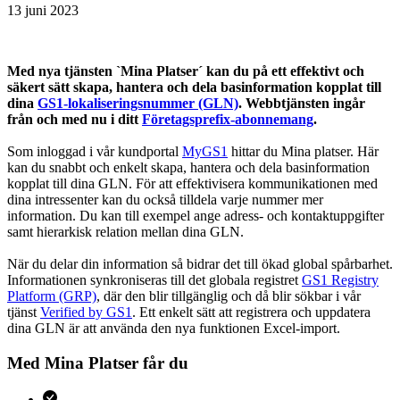
13 juni 2023
Med nya tjänsten `Mina Platser´ kan du på ett effektivt och
säkert sätt skapa, hantera och dela basinformation kopplat till
dina
GS1-lokaliseringsnummer (GLN)
. Webbtjänsten ingår
från och med nu i ditt
Företagsprefix-abonnemang
.
Som inloggad i vår kundportal
MyGS1
hittar du Mina platser. Här
kan du snabbt och enkelt skapa, hantera och dela basinformation
kopplat till dina GLN. För att effektivisera kommunikationen med
dina intressenter kan du också tilldela varje nummer mer
information. Du kan till exempel ange adress- och kontaktuppgifter
samt hierarkisk relation mellan dina GLN.
När du delar din information så bidrar det till ökad global spårbarhet.
Informationen synkroniseras till det globala registret
GS1 Registry
Platform (GRP)
, där den blir tillgänglig och då blir sökbar i vår
tjänst
Verified by GS1
. Ett enkelt sätt att registrera och uppdatera
dina GLN är att använda den nya funktionen Excel-import.
Med Mina Platser får du