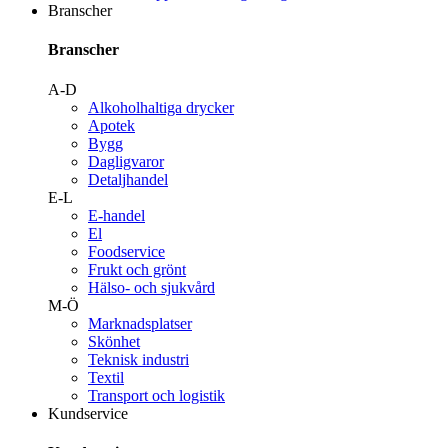
Branscher
Branscher
A-D
Alkoholhaltiga drycker
Apotek
Bygg
Dagligvaror
Detaljhandel
E-L
E-handel
El
Foodservice
Frukt och grönt
Hälso- och sjukvård
M-Ö
Marknadsplatser
Skönhet
Teknisk industri
Textil
Transport och logistik
Kundservice