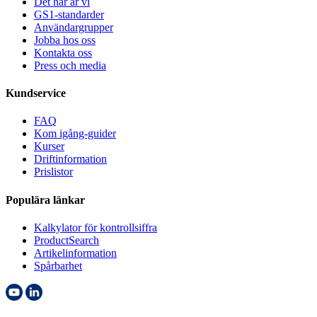
Det här är vi
GS1-standarder
Användargrupper
Jobba hos oss
Kontakta oss
Press och media
Kundservice
FAQ
Kom igång-guider
Kurser
Driftinformation
Prislistor
Populära länkar
Kalkylator för kontrollsiffra
ProductSearch
Artikelinformation
Spårbarhet