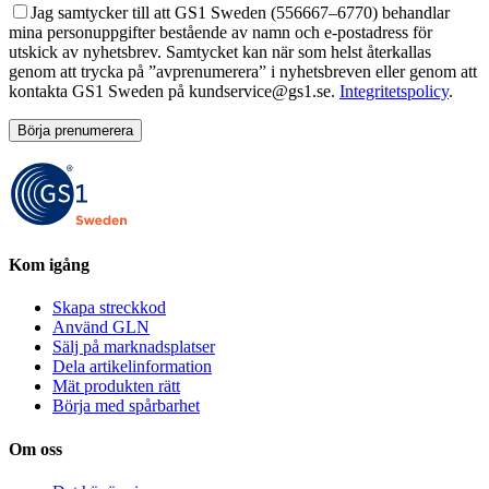
Jag samtycker till att GS1 Sweden (556667–6770) behandlar
mina personuppgifter bestående av namn och e-postadress för
utskick av nyhetsbrev. Samtycket kan när som helst återkallas
genom att trycka på ”avprenumerera” i nyhetsbreven eller genom att
kontakta GS1 Sweden på kundservice@gs1.se.
Integritetspolicy
.
Please
leave
this
field
empty.
Kom igång
Skapa streckkod
Använd GLN
Sälj på marknadsplatser
Dela artikelinformation
Mät produkten rätt
Börja med spårbarhet
Om oss