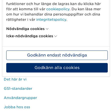
funktioner och hur länge de lagras kan du klicka här
Skapa streckkod
för att komma till vår
cookiepolicy
. Du kan läsa mer
om hur vi behandlar dina personuppgifter och dina
Använd GLN
rättigheter i vår
integritetspolicy
.
Sälj på marknadsplatser
Nödvändiga cookies
Dela artikelinformation
Icke-nödvändiga cookies
Mät produkten rätt
Börja med spårbarhet
Godkänn endast nödvändiga
Godkänn alla cookies
Om oss
Det här är vi
GS1-standarder
Användargrupper
Jobba hos oss