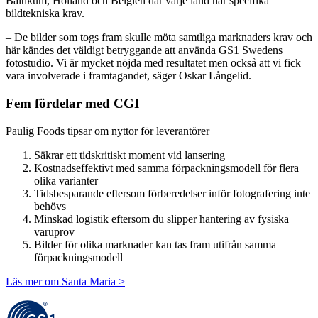
Baltikum, Holland och Belgien där varje land har specifika
bildtekniska krav.
– De bilder som togs fram skulle möta samtliga marknaders krav och
här kändes det väldigt betryggande att använda GS1 Swedens
fotostudio. Vi är mycket nöjda med resultatet men också att vi fick
vara involverade i framtagandet, säger Oskar Långelid.
Fem fördelar med CGI
Paulig Foods tipsar om nyttor för leverantörer
Säkrar ett tidskritiskt moment vid lansering
Kostnadseffektivt med samma förpackningsmodell för flera
olika varianter
Tidsbesparande eftersom förberedelser inför fotografering inte
behövs
Minskad logistik eftersom du slipper hantering av fysiska
varuprov
Bilder för olika marknader kan tas fram utifrån samma
förpackningsmodell
Läs mer om Santa Maria >