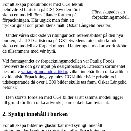
För att skapa produktbilder med CGI-teknik
behövde 3D-artisten på GS1 Sweden först
Först skapades en
skapa en modell föreställande formen på
förpackningsmodell
förpackningen. Här utgick man från ett
tryckoriginal och produktens mått. Oskar Långelid berättar:
– Under våren skickade vi ritningar och referensbilder på den nya
burken, så att 3D-artisterna på GS1 Swedens fotostudio kunde
skapa en modell av förpackningen. Hanteringen med artwork skötte
de tillsammans med vår byrå.
Vid framtagandet av förpackningsmodellen var Paulig Foods
involverade och gav input på designförslaget. Eftersom sortimentet
bestod av
variantgrundande artiklar
, vilket innebär flera olika artiklar
av identisk förpackningstyp, blev CGI-bilder både prisvärt och
tidsbesparande då över 1 300 bilder skulle tas fram. Oskar Långelid
betonar:
– Den största fördelen med CGI-bilder är att samma modell ligger
till grund för flera olika artworks, som enkelt kan bytas ut.
2. Synligt innehåll i burken
För att skapa bilder av glasburkar med synligt innehåll
fotograferades kryddorna separat utanför förpackningen