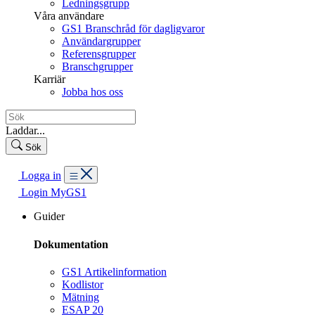
Ledningsgrupp
Våra användare
GS1 Branschråd för dagligvaror
Användargrupper
Referensgrupper
Branschgrupper
Karriär
Jobba hos oss
Laddar...
Sök
Logga in
Login MyGS1
Guider
Dokumentation
GS1 Artikelinformation
Kodlistor
Mätning
ESAP 20