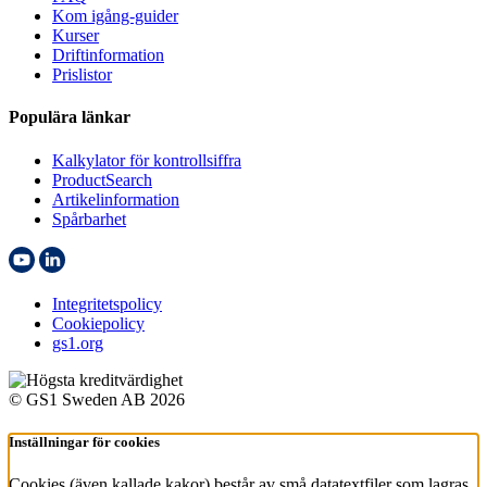
Kom igång-guider
Kurser
Driftinformation
Prislistor
Populära länkar
Kalkylator för kontrollsiffra
ProductSearch
Artikelinformation
Spårbarhet
Integritetspolicy
Cookiepolicy
gs1.org
© GS1 Sweden AB 2026
Inställningar för cookies
Cookies (även kallade kakor) består av små datatextfiler som lagras