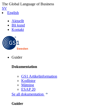
The Global Language of Business
SV
English
Aktuellt
Bli kund
Kontakt
Guider
Dokumentation
GS1 Artikelinformation
Kodlistor
Mätning
ESAP 20
Se all dokumentation
Guider