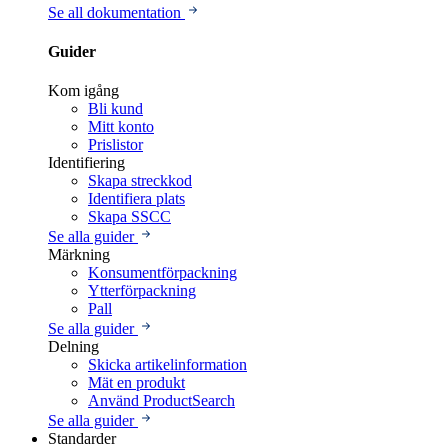
Se all dokumentation
Guider
Kom igång
Bli kund
Mitt konto
Prislistor
Identifiering
Skapa streckkod
Identifiera plats
Skapa SSCC
Se alla guider
Märkning
Konsumentförpackning
Ytterförpackning
Pall
Se alla guider
Delning
Skicka artikelinformation
Mät en produkt
Använd ProductSearch
Se alla guider
Standarder