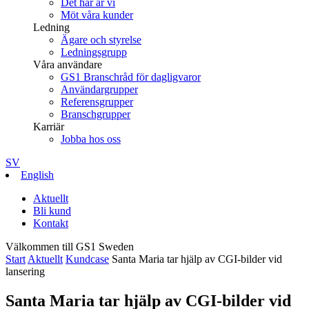
Det här är vi
Möt våra kunder
Ledning
Ägare och styrelse
Ledningsgrupp
Våra användare
GS1 Branschråd för dagligvaror
Användargrupper
Referensgrupper
Branschgrupper
Karriär
Jobba hos oss
SV
English
Aktuellt
Bli kund
Kontakt
Välkommen till GS1 Sweden
Start
Aktuellt
Kundcase
Santa Maria tar hjälp av CGI-bilder vid
lansering
Santa Maria tar hjälp av CGI-bilder vid