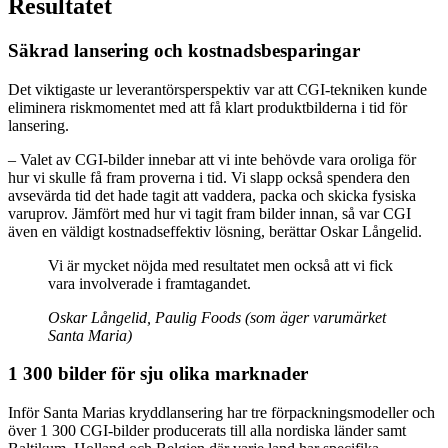
Resultatet
Säkrad lansering och kostnadsbesparingar
Det viktigaste ur leverantörsperspektiv var att CGI-tekniken kunde
eliminera riskmomentet med att få klart produktbilderna i tid för
lansering.
– Valet av CGI-bilder innebar att vi inte behövde vara oroliga för
hur vi skulle få fram proverna i tid. Vi slapp också spendera den
avsevärda tid det hade tagit att vaddera, packa och skicka fysiska
varuprov. Jämfört med hur vi tagit fram bilder innan, så var CGI
även en väldigt kostnadseffektiv lösning, berättar Oskar Långelid.
Vi är mycket nöjda med resultatet men också att vi fick
vara involverade i framtagandet.
Oskar Långelid, Paulig Foods (som äger varumärket
Santa Maria)
1 300 bilder för sju olika marknader
Inför Santa Marias kryddlansering har tre förpackningsmodeller och
över 1 300 CGI-bilder producerats till alla nordiska länder samt