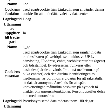
Namn
lidc
Cookiens
Tredjepartscookie från LinkedIn som använder denna
funktion
cookie för att underlätta valet av datacenter.
Lagringstid
1 dag
Utlämning
av
uppgifter
Ja
till tredje
part
Namn
li_gc
Tredjepartscookie från LinkedIn som samlar in data
om besökaren på webbplatsen, inklusive URL,
hänvisning, IP-adress, enhet, webbläsarattribut (agent)
och tidsstämpel. IP-adresserna trunkeras eller
hashades (när de används för att nå medlemmar på
Cookiens
olika enheter) och den direkta identifieringen av
funktion
medlemmar tas bort inom sju dagar för att säkerställa
att data är anonyma. Används för att spåra
konverteringar, målinrikta besökare på nytt och få
insikter om annonsinteraktioner. Personuppgifter delas
inte med annonsörer.
Lagringstid
Pseudonymiserad data raderas inom 180 dagar.
Utlämning