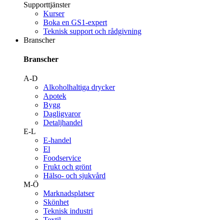
Supporttjänster
Kurser
Boka en GS1-expert
Teknisk support och rådgivning
Branscher
Branscher
A-D
Alkoholhaltiga drycker
Apotek
Bygg
Dagligvaror
Detaljhandel
E-L
E-handel
El
Foodservice
Frukt och grönt
Hälso- och sjukvård
M-Ö
Marknadsplatser
Skönhet
Teknisk industri
Textil