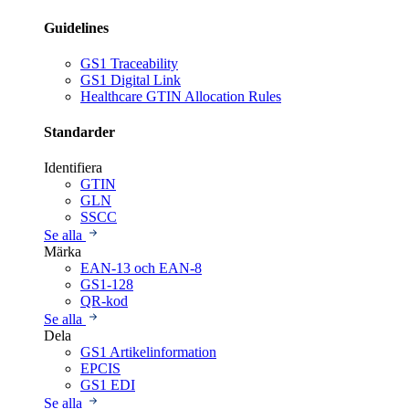
Guidelines
GS1 Traceability
GS1 Digital Link
Healthcare GTIN Allocation Rules
Standarder
Identifiera
GTIN
GLN
SSCC
Se alla
Märka
EAN-13 och EAN-8
GS1-128
QR-kod
Se alla
Dela
GS1 Artikelinformation
EPCIS
GS1 EDI
Se alla