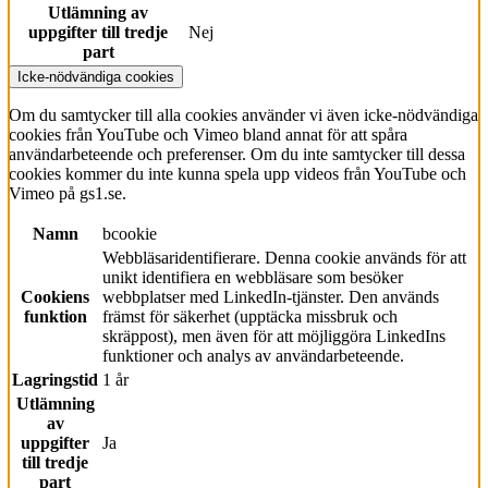
Utlämning av
uppgifter till tredje
Nej
part
Icke-nödvändiga cookies
Om du samtycker till alla cookies använder vi även icke-nödvändiga
cookies från YouTube och Vimeo bland annat för att spåra
användarbeteende och preferenser. Om du inte samtycker till dessa
cookies kommer du inte kunna spela upp videos från YouTube och
Vimeo på gs1.se.
Namn
bcookie
Webbläsaridentifierare. Denna cookie används för att
unikt identifiera en webbläsare som besöker
Cookiens
webbplatser med LinkedIn-tjänster. Den används
funktion
främst för säkerhet (upptäcka missbruk och
skräppost), men även för att möjliggöra LinkedIns
funktioner och analys av användarbeteende.
Lagringstid
1 år
Utlämning
av
uppgifter
Ja
till tredje
part