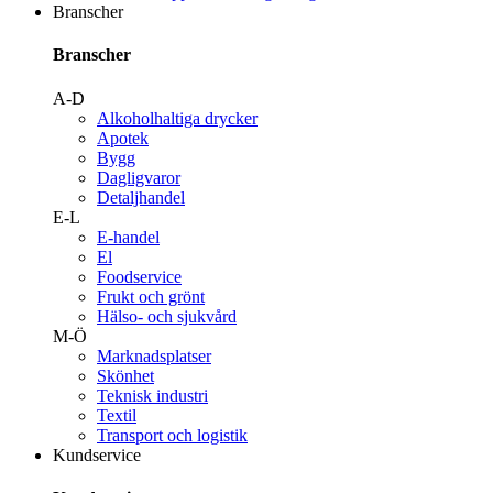
Branscher
Branscher
A-D
Alkoholhaltiga drycker
Apotek
Bygg
Dagligvaror
Detaljhandel
E-L
E-handel
El
Foodservice
Frukt och grönt
Hälso- och sjukvård
M-Ö
Marknadsplatser
Skönhet
Teknisk industri
Textil
Transport och logistik
Kundservice