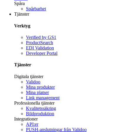
Spåra
Spårbarhet
Tjänster
Verktyg
Verified by GS1
ProductSearch
EDI Validation
Developer Portal
Tjänster
Digitala tjänster
Validoo
Mina produkter
Mina platser
Link management
Professionella tjänster
Kvalitetssäkring
Bildproduktion
Integrationer
API:er
PUSH-anslutningar från Validoo