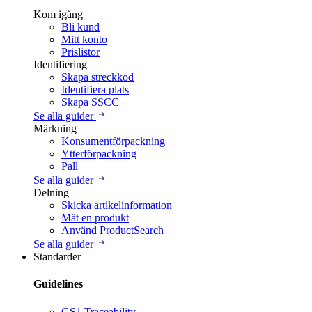
Kom igång
Bli kund
Mitt konto
Prislistor
Identifiering
Skapa streckkod
Identifiera plats
Skapa SSCC
Se alla guider
Märkning
Konsumentförpackning
Ytterförpackning
Pall
Se alla guider
Delning
Skicka artikelinformation
Mät en produkt
Använd ProductSearch
Se alla guider
Standarder
Guidelines
GS1 Traceability