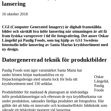
lansering
16 oktober 2018
CGI (Computer Generated Imagery) är digitalt framställda
bilder och särskilt bra inför lansering när utmaningen är att få
fram fysiska varuprover i tid för fotografering. Det anser Oskar
Långelid på Paulig Foods, som tog hjälp av GS1 Swedens
fotostudio inför lansering av Santa Marias kryddsortiment med
ny design.
Datorgenererad teknik för produktbilder
Paulig Foods som äger varumärket Santa Maria har
under hösten börjat marknadsföra en ny
Oskar
förpackningsdesign med smarta lock för hela sitt
Långelid,
kryddsortiment med 330 artiklar.
Paulig
Foods
Produktbilder för marknad & planogram är nödvändiga
inför produktlanseringar och eftersom de nya kryddburkarna var
under produktion, saknades färdiga produkter att fotografera. Här
gällde det att hitta en innovativ och kostnadseffektiv bildteknik som
säkrade ett tidskritiskt moment vid lansering.