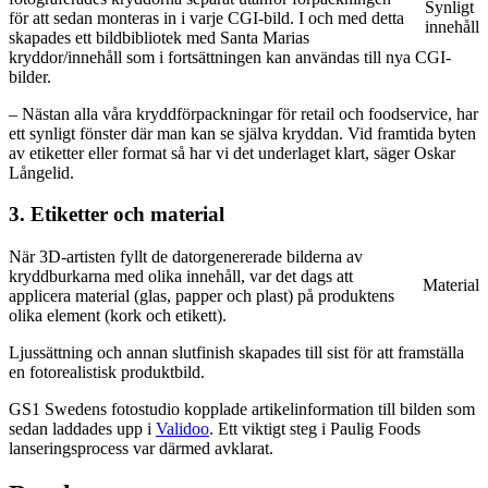
Synligt
för att sedan monteras in i varje CGI-bild. I och med detta
innehåll
skapades ett bildbibliotek med Santa Marias
kryddor/innehåll som i fortsättningen kan användas till nya CGI-
bilder.
– Nästan alla våra kryddförpackningar för retail och foodservice, har
ett synligt fönster där man kan se själva kryddan. Vid framtida byten
av etiketter eller format så har vi det underlaget klart, säger Oskar
Långelid.
3. Etiketter och material
När 3D-artisten fyllt de datorgenererade bilderna av
kryddburkarna med olika innehåll, var det dags att
Material
applicera material (glas, papper och plast) på produktens
olika element (kork och etikett).
Ljussättning och annan slutfinish skapades till sist för att framställa
en fotorealistisk produktbild.
GS1 Swedens fotostudio kopplade artikelinformation till bilden som
sedan laddades upp i
Validoo
. Ett viktigt steg i Paulig Foods
lanseringsprocess var därmed avklarat.