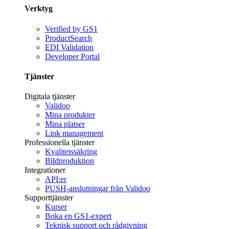
Verktyg
Verified by GS1
ProductSearch
EDI Validation
Developer Portal
Tjänster
Digitala tjänster
Validoo
Mina produkter
Mina platser
Link management
Professionella tjänster
Kvalitetssäkring
Bildproduktion
Integrationer
API:er
PUSH-anslutningar från Validoo
Supporttjänster
Kurser
Boka en GS1-expert
Teknisk support och rådgivning