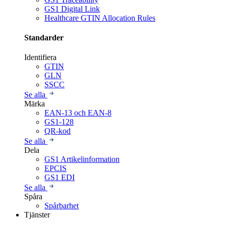
GS1 Digital Link
Healthcare GTIN Allocation Rules
Standarder
Identifiera
GTIN
GLN
SSCC
Se alla
Märka
EAN-13 och EAN-8
GS1-128
QR-kod
Se alla
Dela
GS1 Artikelinformation
EPCIS
GS1 EDI
Se alla
Spåra
Spårbarhet
Tjänster