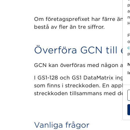
p
a
n
Om företagsprefixet har färre än 
H
bestå av fler än tre siffror.
F
o
Överföra GCN till e
c
p
GCN kan överföras med någon av 
N
I
I GS1-128 och GS1 DataMatrix ingår
som finns i streckkoden. En applikat
streckkoden tillsammans med den in
Vanliga frågor