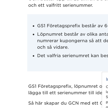
och ett valfritt serienummer.
GS1 Företagsprefix består av 6-9
Löpnumret består av olika anta
numrerar kupongerna så att d
och så vidare.
Det valfria serienumret kan bestå
GS1 Företagsprefix, löpnumret och 
C
l
lägga till ett serienummer till ide
5
p
Så här skapar du GCN med ett GS1 F
o