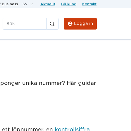
 Business
SV
Aktuellt
Bli kund
Kontakt
Logga in
Sök
kuponger unika nummer? Här guidar
, ett löpnummer, en
kontrollsiffra