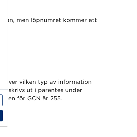
m ovan, men löpnumret kommer att
r
kriver vilken typ av information
och skrivs ut i parentes under
raren för GCN är 255.