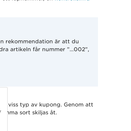
 En rekommendation är att du
ra artikeln får nummer ”…002”,
r en viss typ av kupong. Genom att
r
amma sort skiljas åt.