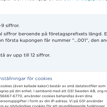
 siffror.
l siffror beroende på företagsprefixets längd.
en första kupongen får nummer ”…001”, den and
 av upp till 12 siffror.
Inställningar för cookies
kontrollsiffran ger tillsammans en identitet fö
ookies (även kallade kakor) består av små datatextfiler som
agras på din enhet. I samband med att GS1 Sweden AB, org.n
ntiteten för kupongen kan enskilda kuponger av s
56667-6770, använder cookies behandlas även dina
ersonuppgifter i form av din IP-adress. Vi på GS1 använder
öretagsprefix som har nio siffror:
ss av nödvändiga cookies för att grundläggande funktioner