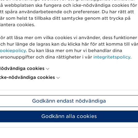
å webbplatsen ska fungera och icke-nödvändiga cookies för
tt spåra användarbeteende och preferenser. Du har rätt att
är som helst ta tillbaka ditt samtycke genom att trycka på
nio siffror skapar du numret på samma sätt so
antera cookies.
ör att läsa mer om vilka cookies vi använder, dess funktioner
ch hur länge de lagras kan du klicka här för att komma till vå
n streckkod
ookiepolicy
. Du kan läsa mer om hur vi behandlar dina
ersonuppgifter och dina rättigheter i vår
integritetspolicy
.
streckkoderna
GS1-128
eller
GS1 DataMatrix
.
ödvändiga cookies
cke-nödvändiga cookies
 så kallade
applikationsidentifierare
(AI). De bes
ionsidentifierare består av två till fyra siffror 
formation den beskriver. Applikationsidentifie
Godkänn endast nödvändiga
Godkänn alla cookies