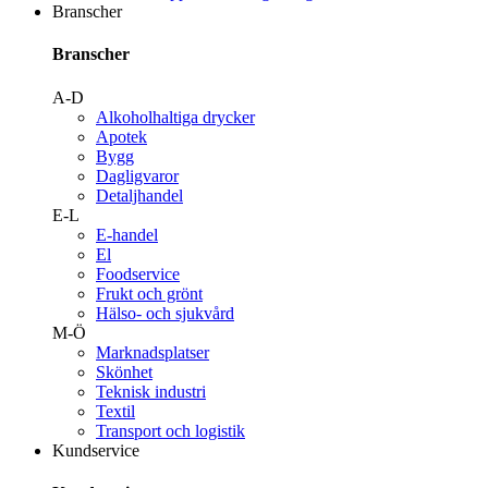
Branscher
Branscher
A-D
Alkoholhaltiga drycker
Apotek
Bygg
Dagligvaror
Detaljhandel
E-L
E-handel
El
Foodservice
Frukt och grönt
Hälso- och sjukvård
M-Ö
Marknadsplatser
Skönhet
Teknisk industri
Textil
Transport och logistik
Kundservice