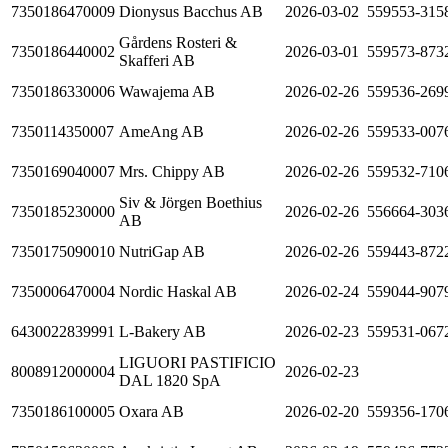
7350186470009
Dionysus Bacchus AB
2026-03-02
559553-315
Gårdens Rosteri &
7350186440002
2026-03-01
559573-873
Skafferi AB
7350186330006
Wawajema AB
2026-02-26
559536-269
7350114350007
AmeAng AB
2026-02-26
559533-007
7350169040007
Mrs. Chippy AB
2026-02-26
559532-710
Siv & Jörgen Boethius
7350185230000
2026-02-26
556664-303
AB
7350175090010
NutriGap AB
2026-02-26
559443-872
7350006470004
Nordic Haskal AB
2026-02-24
559044-907
6430022839991
L-Bakery AB
2026-02-23
559531-067
LIGUORI PASTIFICIO
8008912000004
2026-02-23
DAL 1820 SpA
7350186100005
Oxara AB
2026-02-20
559356-170