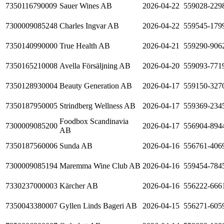
7350116790009
Sauer Wines AB
2026-04-22
559028-229
7300009085248
Charles Ingvar AB
2026-04-22
559545-179
7350140990000
True Health AB
2026-04-21
559290-906
7350165210008
Avella Försäljning AB
2026-04-20
559093-771
7350128930004
Beauty Generation AB
2026-04-17
559150-327
7350187950005
Strindberg Wellness AB
2026-04-17
559369-234
Foodbox Scandinavia
7300009085200
2026-04-17
556904-894
AB
7350187560006
Sunda AB
2026-04-16
556761-406
7300009085194
Maremma Wine Club AB
2026-04-16
559454-784
7330237000003
Kärcher AB
2026-04-16
556222-666
7350043380007
Gyllen Linds Bageri AB
2026-04-15
556271-605