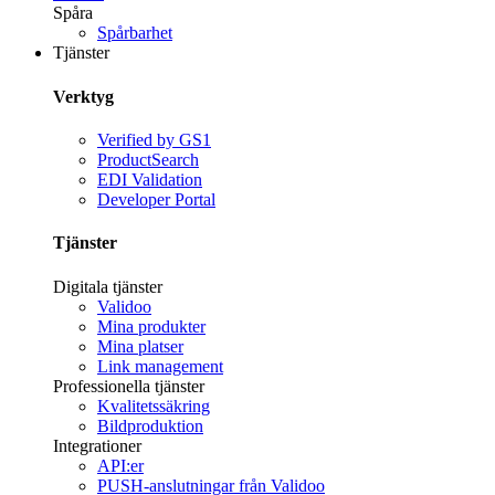
Spåra
Spårbarhet
Tjänster
Verktyg
Verified by GS1
ProductSearch
EDI Validation
Developer Portal
Tjänster
Digitala tjänster
Validoo
Mina produkter
Mina platser
Link management
Professionella tjänster
Kvalitetssäkring
Bildproduktion
Integrationer
API:er
PUSH-anslutningar från Validoo