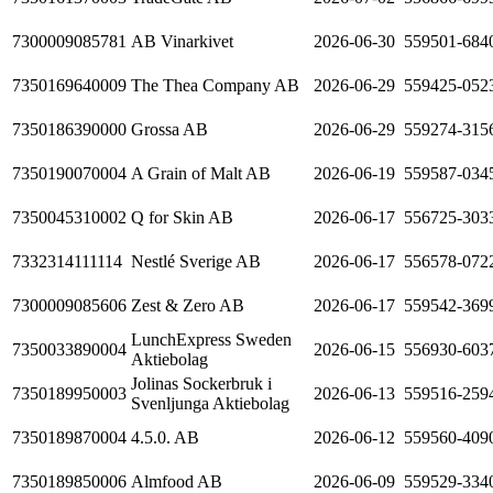
7300009085781
AB Vinarkivet
2026-06-30
559501-684
7350169640009
The Thea Company AB
2026-06-29
559425-052
7350186390000
Grossa AB
2026-06-29
559274-315
7350190070004
A Grain of Malt AB
2026-06-19
559587-034
7350045310002
Q for Skin AB
2026-06-17
556725-303
7332314111114
Nestlé Sverige AB
2026-06-17
556578-072
7300009085606
Zest & Zero AB
2026-06-17
559542-369
LunchExpress Sweden
7350033890004
2026-06-15
556930-603
Aktiebolag
Jolinas Sockerbruk i
7350189950003
2026-06-13
559516-259
Svenljunga Aktiebolag
7350189870004
4.5.0. AB
2026-06-12
559560-409
7350189850006
Almfood AB
2026-06-09
559529-334