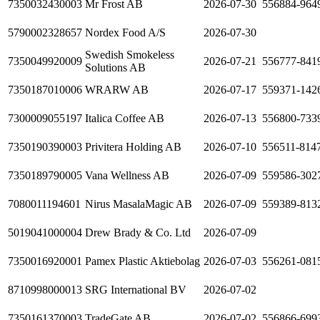
7350032430003
Mr Frost AB
2026-07-30
556884-964
5790002328657
Nordex Food A/S
2026-07-30
Swedish Smokeless
7350049920009
2026-07-21
556777-841
Solutions AB
7350187010006
WRARW AB
2026-07-17
559371-142
7300009055197
Italica Coffee AB
2026-07-13
556800-733
7350190390003
Privitera Holding AB
2026-07-10
556511-814
7350189790005
Vana Wellness AB
2026-07-09
559586-302
7080011194601
Nirus MasalaMagic AB
2026-07-09
559389-813
5019041000004
Drew Brady & Co. Ltd
2026-07-09
7350016920001
Pamex Plastic Aktiebolag
2026-07-03
556261-081
8710998000013
SRG International BV
2026-07-02
7350161370003
TradeGate AB
2026-07-02
556866-699