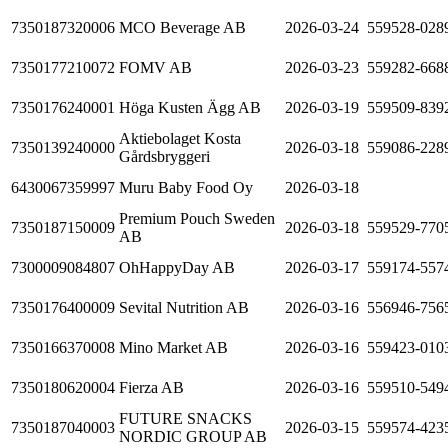
7350187320006
MCO Beverage AB
2026-03-24
559528-028
7350177210072
FOMV AB
2026-03-23
559282-668
7350176240001
Höga Kusten Ägg AB
2026-03-19
559509-839
Aktiebolaget Kosta
7350139240000
2026-03-18
559086-228
Gårdsbryggeri
6430067359997
Muru Baby Food Oy
2026-03-18
Premium Pouch Sweden
7350187150009
2026-03-18
559529-770
AB
7300009084807
OhHappyDay AB
2026-03-17
559174-557
7350176400009
Sevital Nutrition AB
2026-03-16
556946-756
7350166370008
Mino Market AB
2026-03-16
559423-010
7350180620004
Fierza AB
2026-03-16
559510-549
FUTURE SNACKS
7350187040003
2026-03-15
559574-423
NORDIC GROUP AB