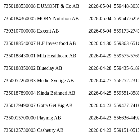
7350188530008
DUMONT & Co AB
2026-05-04
559448-303
7350184360005
MOBY Nutrition AB
2026-05-04
559547-625
7393107000008
Exxent AB
2026-05-04
559173-274
7350188540007
H.F Invest food AB
2026-04-30
559363-651
7350188430001
Mila Healthcare AB
2026-04-29
559575-576
7350188350002
Blueclay AB
2026-04-28
559435-618
7350052260093
Mediq Sverige AB
2026-04-27
556252-231
7350187890004
Kinda Bränneri AB
2026-04-25
559551-858
7350179490007
Gotta Get Big AB
2026-04-23
559477-741
7350015700000
Playmig AB
2026-04-23
556636-449
7350125730003
Casheury AB
2026-04-23
559151-051