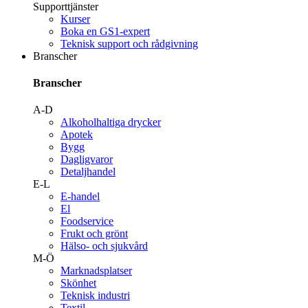
Supporttjänster
Kurser
Boka en GS1-expert
Teknisk support och rådgivning
Branscher
Branscher
A-D
Alkoholhaltiga drycker
Apotek
Bygg
Dagligvaror
Detaljhandel
E-L
E-handel
El
Foodservice
Frukt och grönt
Hälso- och sjukvård
M-Ö
Marknadsplatser
Skönhet
Teknisk industri
Textil