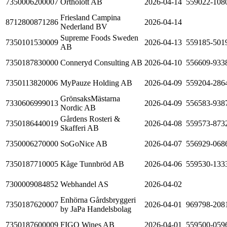
7350006200007
Ortholott AB
2026-04-14
559022-108
Friesland Campina
8712800871286
2026-04-14
Nederland BV
Supreme Foods Sweden
7350101530009
2026-04-13
559185-501
AB
7350187830000
Conneryd Consulting AB
2026-04-10
556609-933
7350113820006
MyPauze Holding AB
2026-04-09
559204-286
GrönsaksMästarna
7330606999013
2026-04-09
556583-938
Nordic AB
Gårdens Rosteri &
7350186440019
2026-04-08
559573-873
Skafferi AB
7350006270000
SoGoNice AB
2026-04-07
556929-068
7350187710005
Kåge Tunnbröd AB
2026-04-06
559530-133
7300009084852
Webhandel AS
2026-04-02
Enhörna Gårdsbryggeri
7350187620007
2026-04-01
969798-208
by JaPa Handelsbolag
7350187600009
FIGO Wines AB
2026-04-01
559500-059