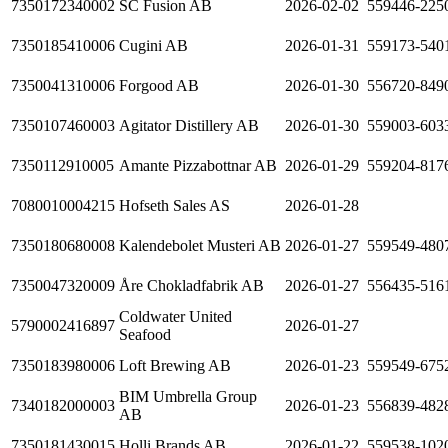
7350172340002
SC Fusion AB
2026-02-02
559446-225
7350185410006
Cugini AB
2026-01-31
559173-540
7350041310006
Forgood AB
2026-01-30
556720-849
7350107460003
Agitator Distillery AB
2026-01-30
559003-603
7350112910005
Amante Pizzabottnar AB
2026-01-29
559204-817
7080010004215
Hofseth Sales AS
2026-01-28
7350180680008
Kalendebolet Musteri AB
2026-01-27
559549-480
7350047320009
Åre Chokladfabrik AB
2026-01-27
556435-516
Coldwater United
5790002416897
2026-01-27
Seafood
7350183980006
Loft Brewing AB
2026-01-23
559549-675
BIM Umbrella Group
7340182000003
2026-01-23
556839-482
AB
7350181430015
Holli Brands AB
2026-01-22
559538-102