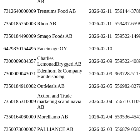
AB
7312640000009
Trensums Food AB
2026-02-11
556144-378
7350185750003
Rhoo AB
2026-02-11
559497-659
7350184490009
Smaqo Foods AB
2026-02-11
559522-149
6429830154495
Faceimage OY
2026-02-10
Charlies
7300009084357
2026-02-09
559522-408
LemonadBryggeri AB
Edenhorn & Company
7300009043071
2026-02-09
969728-511
Handelsbolag
7350184910002
OutMeals AB
2026-02-05
556982-827
Action and Trade
7350185310009
marketing scandinavia
2026-02-04
556710-110
AB
7350164060000
Morelliamo AB
2026-02-04
559536-454
7350073600007
PALLIANCE AB
2026-02-03
556879-058