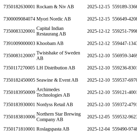
7350182630001
Rockam & Niv AB
2025-12-15
559189-336
7300009084074
Myori Nordic AB
2025-12-15
556649-420
Capital Indian
7350083320001
2025-12-12
559251-799
Restaurang AB
7391009000003
Khoobam AB
2025-12-12
559447-134
Twistshake of Sweden
7350083120007
2025-12-10
556959-346
AB
7350117270005
LH Distribution AB
2025-12-10
559236-830
7350182450005
Seawine & Event AB
2025-12-10
559537-697
Archimedes
7350183950009
2025-12-10
559121-400
Technologies AB
7350183930001
Nordyss Retail AB
2025-12-10
559372-479
Northern Star Brewing
7350183810006
2025-12-05
559532-962
Company AB
7350171810001
Roslagspasta AB
2025-12-04
559490-974