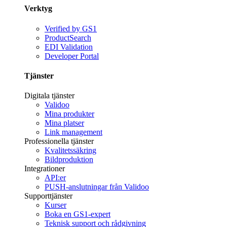
Verktyg
Verified by GS1
ProductSearch
EDI Validation
Developer Portal
Tjänster
Digitala tjänster
Validoo
Mina produkter
Mina platser
Link management
Professionella tjänster
Kvalitetssäkring
Bildproduktion
Integrationer
API:er
PUSH-anslutningar från Validoo
Supporttjänster
Kurser
Boka en GS1-expert
Teknisk support och rådgivning