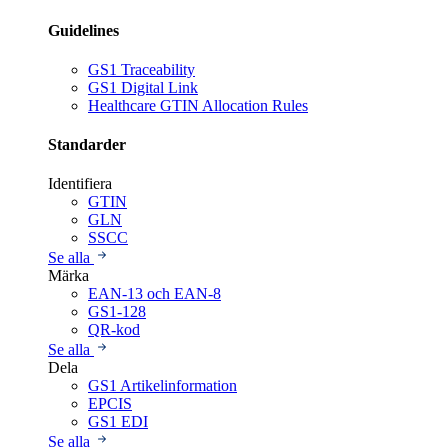
Guidelines
GS1 Traceability
GS1 Digital Link
Healthcare GTIN Allocation Rules
Standarder
Identifiera
GTIN
GLN
SSCC
Se alla
Märka
EAN-13 och EAN-8
GS1-128
QR-kod
Se alla
Dela
GS1 Artikelinformation
EPCIS
GS1 EDI
Se alla