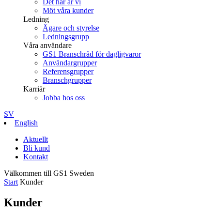
Det här är vi
Möt våra kunder
Ledning
Ägare och styrelse
Ledningsgrupp
Våra användare
GS1 Branschråd för dagligvaror
Användargrupper
Referensgrupper
Branschgrupper
Karriär
Jobba hos oss
SV
English
Aktuellt
Bli kund
Kontakt
Välkommen till GS1 Sweden
Start
Kunder
Kunder