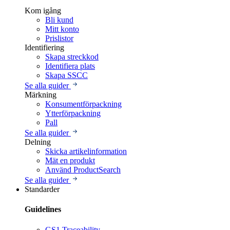
Kom igång
Bli kund
Mitt konto
Prislistor
Identifiering
Skapa streckkod
Identifiera plats
Skapa SSCC
Se alla guider
Märkning
Konsumentförpackning
Ytterförpackning
Pall
Se alla guider
Delning
Skicka artikelinformation
Mät en produkt
Använd ProductSearch
Se alla guider
Standarder
Guidelines
GS1 Traceability