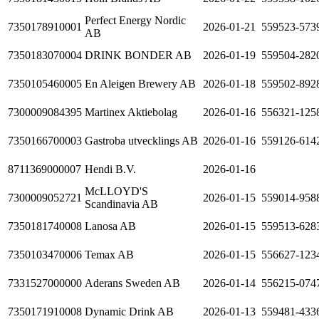
Perfect Energy Nordic
7350178910001
2026-01-21
559523-573
AB
7350183070004
DRINK BONDER AB
2026-01-19
559504-282
7350105460005
En Aleigen Brewery AB
2026-01-18
559502-892
7300009084395
Martinex Aktiebolag
2026-01-16
556321-125
7350166700003
Gastroba utvecklings AB
2026-01-16
559126-614
8711369000007
Hendi B.V.
2026-01-16
McLLOYD'S
7300009052721
2026-01-15
559014-958
Scandinavia AB
7350181740008
Lanosa AB
2026-01-15
559513-628
7350103470006
Temax AB
2026-01-15
556627-123
7331527000000
Aderans Sweden AB
2026-01-14
556215-074
7350171910008
Dynamic Drink AB
2026-01-13
559481-433