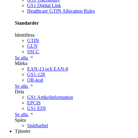
GS1 Digital Link
Healthcare GTIN Allocation Rules
Standarder
Identifiera
GTIN
GLN
SSCC
Se alla
Märka
EAN-13 och EAN-8
GS1-128
QR-kod
Se alla
Dela
GS1 Artikelinformation
EPCIS
GS1 EDI
Se alla
Spåra
Spårbarhet
Tjänster