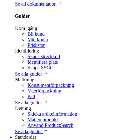
Se all dokumentation
Guider
Kom igång
Bli kund
Mitt konto
Prislistor
Identifiering
Skapa streckkod
Identifiera plats
Skapa SSCC
Se alla guider
Märkning
Konsumentförpackning
Ytterförpackning
Pall
Se alla guider
Delning
Skicka artikelinformation
Mät en produkt
Använd ProductSearch
Se alla guider
Standarder