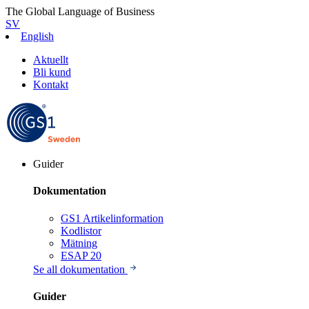
The Global Language of Business
SV
English
Aktuellt
Bli kund
Kontakt
Guider
Dokumentation
GS1 Artikelinformation
Kodlistor
Mätning
ESAP 20
Se all dokumentation
Guider