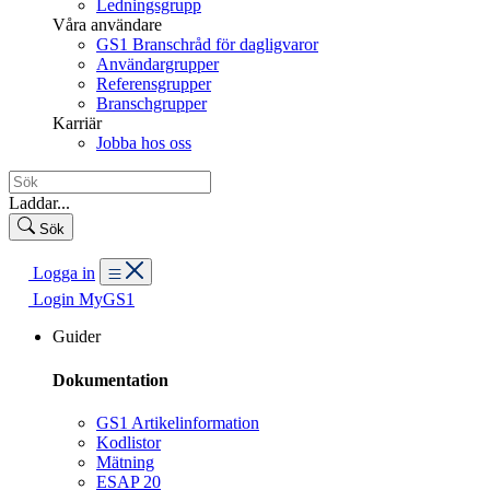
Ledningsgrupp
Våra användare
GS1 Branschråd för dagligvaror
Användargrupper
Referensgrupper
Branschgrupper
Karriär
Jobba hos oss
Laddar...
Sök
Logga in
Login MyGS1
Guider
Dokumentation
GS1 Artikelinformation
Kodlistor
Mätning
ESAP 20