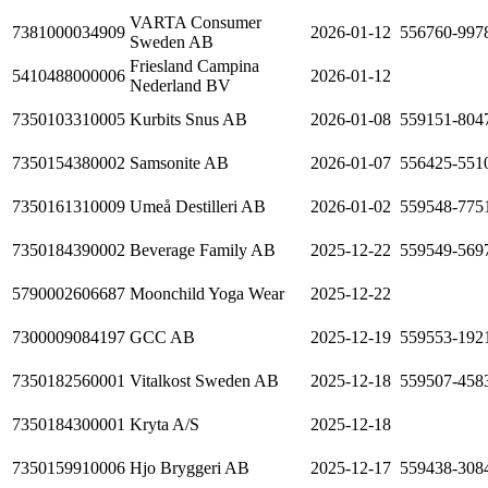
VARTA Consumer
7381000034909
2026-01-12
556760-997
Sweden AB
Friesland Campina
5410488000006
2026-01-12
Nederland BV
7350103310005
Kurbits Snus AB
2026-01-08
559151-804
7350154380002
Samsonite AB
2026-01-07
556425-551
7350161310009
Umeå Destilleri AB
2026-01-02
559548-775
7350184390002
Beverage Family AB
2025-12-22
559549-569
5790002606687
Moonchild Yoga Wear
2025-12-22
7300009084197
GCC AB
2025-12-19
559553-192
7350182560001
Vitalkost Sweden AB
2025-12-18
559507-458
7350184300001
Kryta A/S
2025-12-18
7350159910006
Hjo Bryggeri AB
2025-12-17
559438-308