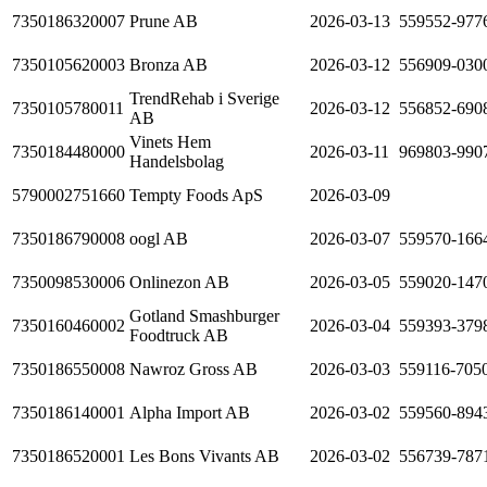
7350186320007
Prune AB
2026-03-13
559552-977
7350105620003
Bronza AB
2026-03-12
556909-030
TrendRehab i Sverige
7350105780011
2026-03-12
556852-690
AB
Vinets Hem
7350184480000
2026-03-11
969803-990
Handelsbolag
5790002751660
Tempty Foods ApS
2026-03-09
7350186790008
oogl AB
2026-03-07
559570-166
7350098530006
Onlinezon AB
2026-03-05
559020-147
Gotland Smashburger
7350160460002
2026-03-04
559393-379
Foodtruck AB
7350186550008
Nawroz Gross AB
2026-03-03
559116-705
7350186140001
Alpha Import AB
2026-03-02
559560-894
7350186520001
Les Bons Vivants AB
2026-03-02
556739-787