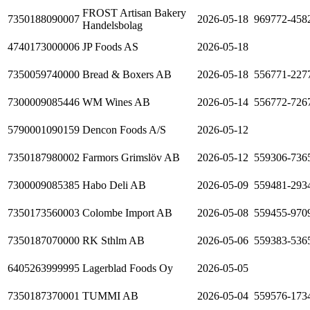
FROST Artisan Bakery
7350188090007
2026-05-18
969772-458
Handelsbolag
4740173000006
JP Foods AS
2026-05-18
7350059740000
Bread & Boxers AB
2026-05-18
556771-227
7300009085446
WM Wines AB
2026-05-14
556772-726
5790001090159
Dencon Foods A/S
2026-05-12
7350187980002
Farmors Grimslöv AB
2026-05-12
559306-736
7300009085385
Habo Deli AB
2026-05-09
559481-293
7350173560003
Colombe Import AB
2026-05-08
559455-970
7350187070000
RK Sthlm AB
2026-05-06
559383-536
6405263999995
Lagerblad Foods Oy
2026-05-05
7350187370001
TUMMI AB
2026-05-04
559576-173