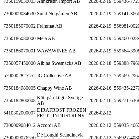
7350159630003
Annkristin Import AB
2026-02-19
559436-772
7300009084630
Sund Nergården AB
2026-02-19
559141-366
7350185070002
Främmat AB
2026-02-19
556981-002
7350186080000
Mela AB
2026-02-19
559460-028
7350186070001
WAWAWINES AB
2026-02-19
559564-390
7350057450000
Albina Swesnacks AB
2026-02-18
559388-796
5790002825552
JG Collective AB
2026-02-17
559569-296
7350184980005
Chappy Wine AB
2026-02-16
559435-227
Kött på riktigt i Sverige
7350182800008
2026-02-16
559271-636
AB
DIRAFROST FROZEN
5410302000007
2026-02-12
FRUIT INDUSTRI NV
7300009084012
Accordi AB
2026-02-12
559035-466
Dé Longhi Scandinavia
7300009076550
2026-02-12
556927-408