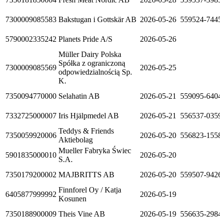
7300009085583
Bakstugan i Gottskär AB
2026-05-26
559524-744
5790002335242
Planets Pride A/S
2026-05-26
Müller Dairy Polska
Spółka z ograniczoną
7300009085569
2026-05-25
odpowiedzialnością Sp.
K.
7350094770000
Selahatin AB
2026-05-21
559095-640
7332725000007
Iris Hjälpmedel AB
2026-05-21
556537-035
Teddys & Friends
7350059920006
2026-05-20
556823-155
Aktiebolag
Mueller Fabryka Świec
5901835000010
2026-05-20
S.A.
7350179200002
MAJBRITTS AB
2026-05-20
559507-942
Finnforel Oy / Katja
6405877999992
2026-05-19
Kosunen
7350188900009
Theis Vine AB
2026-05-19
556635-298