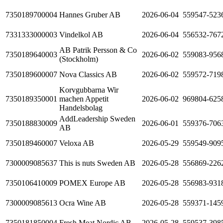
7350189700004
Hannes Gruber AB
2026-06-04
559547-523
7331333000003
Vindelkol AB
2026-06-04
556532-767
AB Patrik Persson & Co
7350189640003
2026-06-02
559083-956
(Stockholm)
7350189600007
Nova Classics AB
2026-06-02
559572-719
Korvgubbarna Wir
7350189350001
machen Appetit
2026-06-02
969804-625
Handelsbolag
AddLeadership Sweden
7350188830009
2026-06-01
559376-706
AB
7350189460007
Veloxa AB
2026-05-29
559549-909
7300009085637
This is nuts Sweden AB
2026-05-28
556869-226
7350106410009
POMEX Europe AB
2026-05-28
556983-931
7300009085613
Ocra Wine AB
2026-05-28
559371-145
7350181850004
Fresh Meat Nordic AB
2026-05-28
559537-398