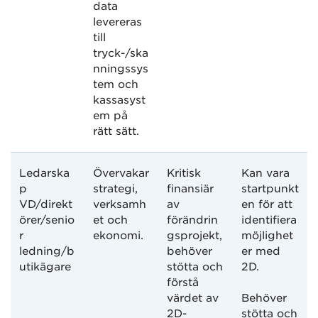
data
levereras
till
tryck-/ska
nningssys
tem och
kassasyst
em på
rätt sätt.
Ledarska
Övervakar
Kritisk
Kan vara
p
strategi,
finansiär
startpunkt
VD/direkt
verksamh
av
en för att
örer/senio
et och
förändrin
identifiera
r
ekonomi.
gsprojekt,
möjlighet
ledning/b
behöver
er med
utikägare
stötta och
2D.
förstå
värdet av
Behöver
2D-
stötta och