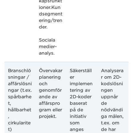
kapsfunkt
ioner.Kun
dsegment
ering/tren
der.
Sociala
medier-
analys.
Branschlö
Övervakar
Säkerställ
Analysera
sningar /
planering
er
r om 2D-
affärslösni
och
implemen
kodslösni
ngar (t.ex.
genomför
tering av
ngen
spårbarhe
ande av
2D-koder
uppnår
t,
affärspro
baserat
de
hållbarhet
gram eller
på de
nödvändi
,
projekt.
initiativ
ga målen,
cirkularite
som
t.ex. om
t)
anges
de har