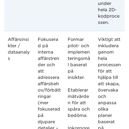
under
hela 2D-
kodproce
ssen.
Affärsinsi
Fokusera
Formar
Viktigt att
kter /
d på
pilot- och
inkludera
dataanaly
interna
implemen
genom
s
affärstren
teringsmå
hela
der och
l baserat
processen
att
på
för att
adressera
insikter.
hjälpa till
affärsbeh
att skapa,
ov/förbätt
Etablerar
övervaka
ringar
mätvärde
och
(mer
n för att
anpassa
fokuserad
spåra och
olika
på
bedöma.
planer
djupare
baserat
detaljer –
Inkorpore
på