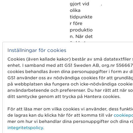
gjort vid
.
olika
tidpunkte
r före
produktio
n. När det
är klart,
godkänns
Inställningar för cookies
leverantör
Cookies (även kallade kakor) består av små datatextfiler
en för
enhet. I samband med att GS1 Sweden AB, org.nr 55666
produktio
cookies behandlas även dina personuppgifter i form av di
n.
GS1 använder oss av nödvändiga cookies för att grundlä
på webbplatsen ska fungera och icke-nödvändiga cookies
Identifiera
användarbeteende och preferenser. Du har rätt att när som
r och
ditt samtycke genom att trycka på Hantera cookies.
registrerar
datakvalit
För att läsa mer om vilka cookies vi använder, dess funkt
et, t.ex.
de lagras kan du klicka här för att komma till vår
cookiepo
fall av
mer om hur vi behandlar dina personuppgifter och dina rä
integritetspolicy
.
felaktig