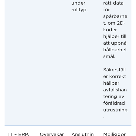
under
rätt data
rolltyp.
för
spårbarhe
t, om 2D-
koder
hjälper till
att uppnå
hållbarhet
smål.
Säkerställ
er korrekt
hållbar
avfallshan
tering av
föråldrad
utrustning
.
IT – ERP,
Övervakar
Anslutnin
Möjliggör