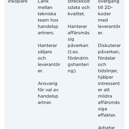
inköpare
Länk
streckkod
övergång
mellan
sdata och
till 2D-
tekniska
kvalitet.
koder
team hos
med
handelsp
Hanterar
leverantör
artners.
affärsmäs
er.
sig
Hanterar
påverkan
Diskuterar
säljare
(t.ex.
påverkan,
och
förändrin
fördelar
leverantör
gshanteri
och
er.
ng).
tidslinjer,
hjälper
Ansvarig
intressent
för val av
er att
handelsp
mildra
artner.
affärsmäs
siga
effekter.
Arbetar