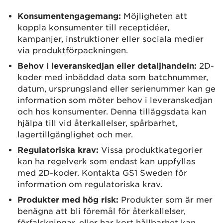
Konsumentengagemang:
Möjligheten att
koppla konsumenter till receptidéer,
kampanjer, instruktioner eller sociala medier
via produktförpackningen.
Behov i leveranskedjan eller detaljhandeln:
2D-
koder med inbäddad data som batchnummer,
datum, ursprungsland eller serienummer kan ge
information som möter behov i leveranskedjan
och hos konsumenter. Denna tilläggsdata kan
hjälpa till vid återkallelser, spårbarhet,
lagertillgänglighet och mer.
Regulatoriska krav:
Vissa produktkategorier
kan ha regelverk som endast kan uppfyllas
med 2D-koder. Kontakta GS1 Sweden för
information om regulatoriska krav.
Produkter med hög risk:
Produkter som är mer
benägna att bli föremål för återkallelser,
förfalskningar, eller har kort hållbarhet kan