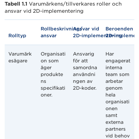
Tabell 1.1
Varumärkens/tillverkares roller och
ansvar vid 2D-implementering
Rollbeskrivning/
Ansvar vid
Beroenden v
Rolltyp
ansvar
2D-implementering
2D-implemen
Varumärk
Organisati
Ansvarig
Har
esägare
on som
för att
engagerat
äger
samordna
interna
produkte
användni
team som
ns
ngen av
arbetar
specifikati
2D-koder.
genom
oner.
hela
organisati
onen
samt
externa
partners
vid behov