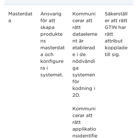
Masterdat
Ansvarig
Kommuni
Säkerställ
a
för att
cerar att
er att rätt
skapa
rätt
GTIN har
produkte
dataeleme
rätt
ns
nt är
attribut
masterdat
etablerad
kopplade
a och
e i de
till sig.
konfigure
nödvändi
ra i
ga
systemet.
systemen
för
kodning i
2D.
Kommuni
cerar att
rätt
applikatio
nsidentifie