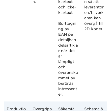
n.
klartext
n så att
och icke-
leverantör
klartext.
en/tillverk
aren kan
Borttagni
övergå till
ng av
2D-koder.
EAN på
detaljhan
delsartikla
r när det
är
lämpligt
och
överensko
mmet av
berörda
intressent
er.
Produktio
Övergripa
Säkerställ
Schemalä