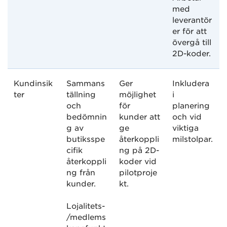
med
leverantör
er för att
övergå till
2D-koder.
Kundinsik
Sammans
Ger
Inkludera
ter
tällning
möjlighet
i
och
för
planering
bedömnin
kunder att
och vid
g av
ge
viktiga
butiksspe
återkoppli
milstolpar.
cifik
ng på 2D-
återkoppli
koder vid
ng från
pilotproje
kunder.
kt.
Lojalitets-
/medlems