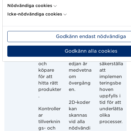
data (där
Nödvändiga cookies
andra
Icke-nödvändiga cookies
processer
påverkas).
Godkänn endast nödvändiga
Supply
Arbetar
Säkerställ
Samarbet
Chain
med
er att alla
ar med
Godkänn alla cookies
Managers
upphandli
aktörer i
partners
ngsteam
leveransk
för att
och
edjan är
säkerställa
köpare
medvetna
att
för att
om
implemen
hitta rätt
övergång
teringsbe
produkter
en.
hoven
.
uppfylls i
2D-koder
tid för att
Kontroller
kan
underlätta
ar
skannas
olika
tillverknin
vid alla
processer.
gs- och
nödvändi