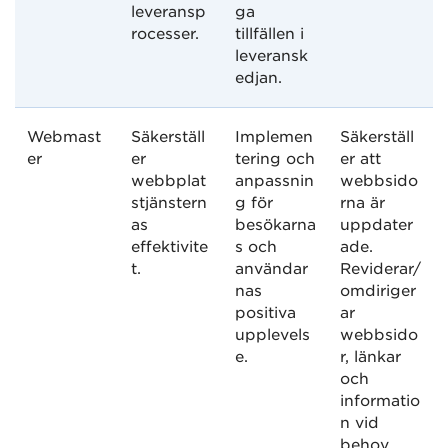
leveransp
ga
rocesser.
tillfällen i
leveransk
edjan.
Webmast
Säkerställ
Implemen
Säkerställ
er
er
tering och
er att
webbplat
anpassnin
webbsido
stjänstern
g för
rna är
as
besökarna
uppdater
effektivite
s och
ade.
t.
användar
Reviderar/
nas
omdiriger
positiva
ar
upplevels
webbsido
e.
r, länkar
och
informatio
n vid
behov.