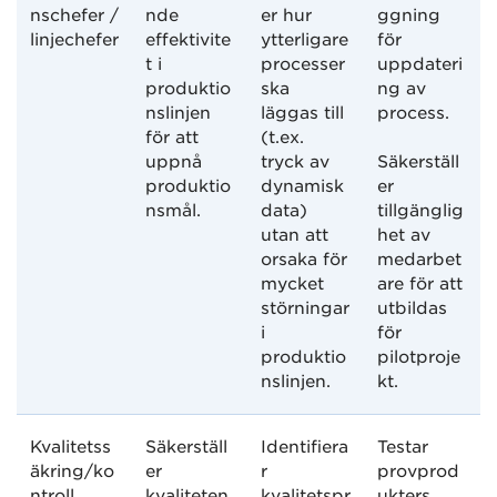
nschefer /
nde
er hur
ggning
linjechefer
effektivite
ytterligare
för
t i
processer
uppdateri
produktio
ska
ng av
nslinjen
läggas till
process.
för att
(t.ex.
uppnå
tryck av
Säkerställ
produktio
dynamisk
er
nsmål.
data)
tillgänglig
utan att
het av
orsaka för
medarbet
mycket
are för att
störningar
utbildas
i
för
produktio
pilotproje
nslinjen.
kt.
Kvalitetss
Säkerställ
Identifiera
Testar
äkring/ko
er
r
provprod
ntroll
kvaliteten
kvalitetspr
ukters