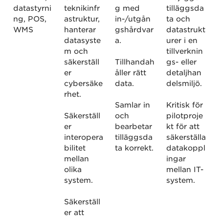
datastyrni
teknikinfr
g med
tilläggsda
ng, POS,
astruktur,
in-/utgån
ta och
WMS
hanterar
gshårdvar
datastrukt
datasyste
a.
urer i en
m och
tillverknin
säkerställ
Tillhandah
gs- eller
er
åller rätt
detaljhan
cybersäke
data.
delsmiljö.
rhet.
Samlar in
Kritisk för
Säkerställ
och
pilotproje
er
bearbetar
kt för att
interopera
tilläggsda
säkerställa
bilitet
ta korrekt.
datakoppl
mellan
ingar
olika
mellan IT-
system.
system.
Säkerställ
er att