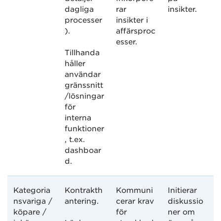
dagliga
rar
insikter.
processer
insikter i
).
affärsproc
esser.
Tillhanda
håller
användar
gränssnitt
/lösningar
för
interna
funktioner
, t.ex.
dashboar
d.
Kategoria
Kontrakth
Kommuni
Initierar
nsvariga /
antering.
cerar krav
diskussio
köpare /
för
ner om