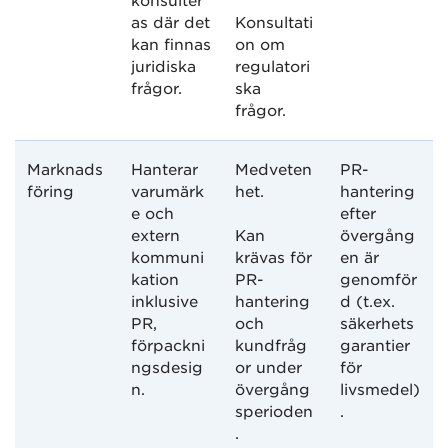
konsulter
as där det
Konsultati
kan finnas
on om
juridiska
regulatori
frågor.
ska
frågor.
Marknads
Hanterar
Medveten
PR-
föring
varumärk
het.
hantering
e och
efter
extern
Kan
övergång
kommuni
krävas för
en är
kation
PR-
genomför
inklusive
hantering
d (t.ex.
PR,
och
säkerhets
förpackni
kundfråg
garantier
ngsdesig
or under
för
n.
övergång
livsmedel)
sperioden
.
.