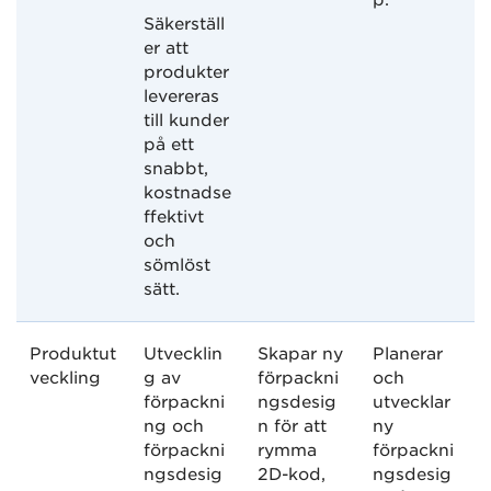
p.
Säkerställ
er att
produkter
levereras
till kunder
på ett
snabbt,
kostnadse
ffektivt
och
sömlöst
sätt.
Produktut
Utvecklin
Skapar ny
Planerar
veckling
g av
förpackni
och
förpackni
ngsdesig
utvecklar
ng och
n för att
ny
förpackni
rymma
förpackni
ngsdesig
2D-kod,
ngsdesig