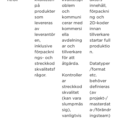
på
oblem
innehåll,
produkter
och
förpackni
som
kommuni
ng och
levereras
cerar med
2D-koder
av
kommersi
innan
leverantör
ella
tillverkare
en,
avdelning
startar full
inklusive
ar och
produktio
förpackni
tillverkare
n.
ngs- och
för att
streckkod
åtgärda.
Datatyper
skvalitetsf
/format
rågor.
Kontroller
etc.
ar
behöver
streckkod
definieras
skvalitet
(av
(kan vara
projekt-/
slumpmäs
masterdat
sig),
a-/förändr
vanligtvis
ingsteam)