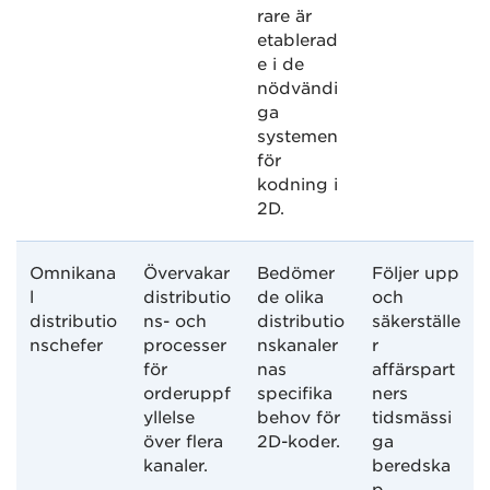
rare är
etablerad
e i de
nödvändi
ga
systemen
för
kodning i
2D.
Omnikana
Övervakar
Bedömer
Följer upp
l
distributio
de olika
och
distributio
ns- och
distributio
säkerställe
nschefer
processer
nskanaler
r
för
nas
affärspart
orderuppf
specifika
ners
yllelse
behov för
tidsmässi
över flera
2D-koder.
ga
kanaler.
beredska