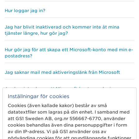
Hur loggar jag in?
Jag har blivit inaktiverad och kommer inte åt mina
tjänster längre, hur gör jag?
Hur gör jag för att skapa ett Microsoft-konto med min e-
postadress?
Jag saknar mail med aktiveringslänk från Microsoft
Jag kan inte skapa ett Microsoft-konto med min e-
postadress, varför?
Inställningar för cookies
Cookies (även kallade kakor) består av små
Jag får ett felmeddelande om att min e-post är
datatextfiler som lagras på din enhet. I samband med
upptagen, vad gör jag då?
att GS1 Sweden AB, org.nr 556667-6770, använder
cookies behandlas även dina personuppgifter i form
av din IP-adress. Vi på GS1 använder oss av
nödvändiga cookies för att grundläggande funktioner