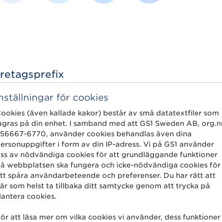
öretagsprefix
u kan använda GS1-standarder för att identifie
Inställningar för cookies
r, platser och paket.
ookies (även kallade kakor) består av små datatextfiler som
agras på din enhet. I samband med att GS1 Sweden AB, org.n
 för att skapa unika nummer som möjliggör gen
56667-6770, använder cookies behandlas även dina
ersonuppgifter i form av din IP-adress. Vi på GS1 använder
ss av nödvändiga cookies för att grundläggande funktioner
å webbplatsen ska fungera och icke-nödvändiga cookies för
tt spåra användarbeteende och preferenser. Du har rätt att
är som helst ta tillbaka ditt samtycke genom att trycka på
antera cookies.
ör att läsa mer om vilka cookies vi använder, dess funktioner