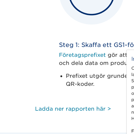
Steg 1: Skaffa ett GS1-f
Företagsprefixet
gör att d
och dela data om produkte
C
l
Prefixet utgör grunden
5
QR-koder.
p
o
p
a
Ladda ner rapporten här >
n
H
F