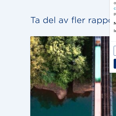
o
c
p
Ta del av fler rappo
N
I