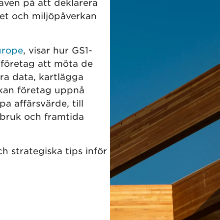
ven på att deklarera
et och miljöpåverkan
urope
, visar hur GS1-
 företag att möta de
ra data, kartlägga
 kan företag uppnå
a affärsvärde, till
bruk och framtida
h strategiska tips inför