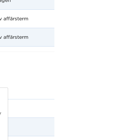
tagen
v affärsterm
v affärsterm
erm
r
erm