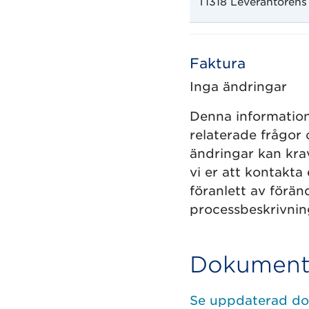
T1318 Leverantörens 
Faktura
Inga ändringar
Denna information 
relaterade frågor 
ändringar kan krav
vi er att kontakta
föranlett av förän
processbeskrivnin
Dokumenta
Se uppdaterad dok