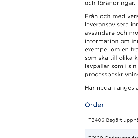
och förändringar.
Från och med vers
leveransavisera in
avsändare och mot
information om inn
exempel om en tra
som ska till olika
lavpallar som i sin
processbeskrivni
Här nedan anges a
Order
T3406 Begärt upph