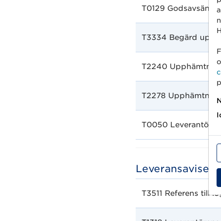
T0129 Godsavsändar
a
n
H
T3334 Begärd upph
F
o
T2240 Upphämtnings
c
p
T2278 Upphämtningst
N
I
T0050 Leverantörens
Leveransaviseri
T3511 Referens till lo