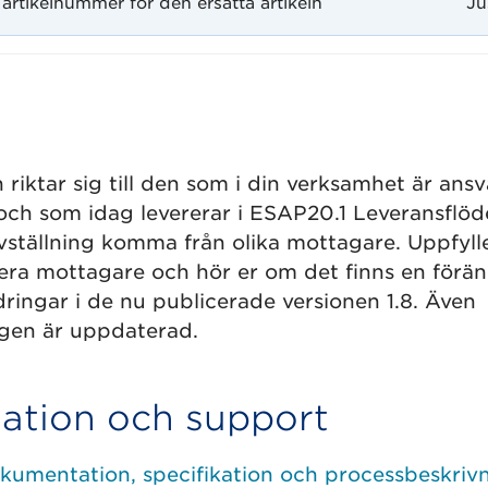
artikelnummer för den ersatta artikeln
Ju
riktar sig till den som i din verksamhet är ansv
och som idag levererar i ESAP20.1 Leveransflöd
ställning komma från olika mottagare. Uppfyller
 era mottagare och hör er om det finns en förä
dringar i de nu publicerade versionen 1.8. Även
gen är uppdaterad.
tion och support
umentation, specifikation och processbeskrivn