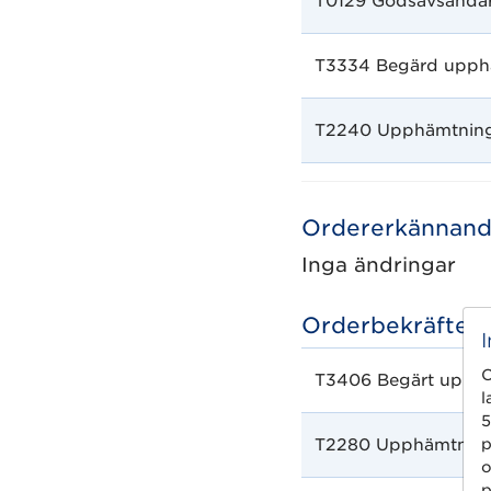
T0129 Godsavsändar
T3334 Begärd upph
T2240 Upphämtnings
Ordererkännan
Inga ändringar
Orderbekräftels
C
T3406 Begärt upph
l
5
T2280 Upphämtnings
p
o
p