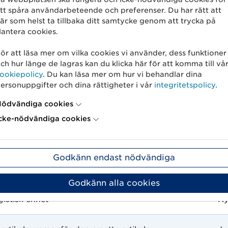
ens identitet GLN
Affärster
tt spåra användarbeteende och preferenser. Du har rätt att
är som helst ta tillbaka ditt samtycke genom att trycka på
antera cookies.
ämtningstidpunkt
Namnjuster
ör att läsa mer om vilka cookies vi använder, dess funktioner
ch hur länge de lagras kan du klicka här för att komma till vå
platsens identitet GLN
Namnjuster
ookiepolicy
. Du kan läsa mer om hur vi behandlar dina
ersonuppgifter och dina rättigheter i vår
integritetspolicy
.
idpunkt för artikel
Namnjuster
ödvändiga cookies
cke-nödvändiga cookies
 artikelnummer för ersättningsartikeln
Justering 
Godkänn endast nödvändiga
ng
Godkänn alla cookies
gistisk enhet
Ny