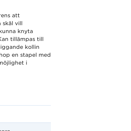
ens att
skäl vill
 kunna knyta
n tillämpas till
iggande kollin
 ihop en stapel med
möjlighet i