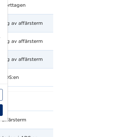
m borttagen
ing av affärsterm
r
ing av affärsterm
ing av affärsterm
i ADS:en
 affärsterm