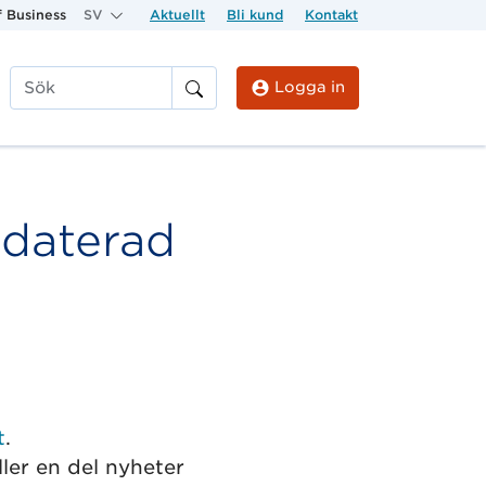
 Business
SV
Aktuellt
Bli kund
Kontakt
Logga in
Sök
pdaterad
t
.
ler en del nyheter