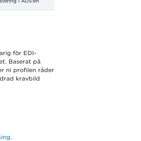
stering i ADS:en
arig för EDI-
et. Baserat på
 ni profilen råder
ndrad kravbild
ing.