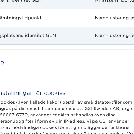
ens identitet GLN
Affärsterm bort
ämtningstidpunkt
Namnjustering a
platsens identitet GLN
Namnjustering a
de
e
Inställningar för cookies
ookies (även kallade kakor) består av små datatextfiler som
ämtningsdatum
Ny affärst
agras på din enhet. I samband med att GS1 Sweden AB, org.n
56667-6770, använder cookies behandlas även dina
datum för artikel
ersonuppgifter i form av din IP-adress. Vi på GS1 använder
Ny affärst
ss av nödvändiga cookies för att grundläggande funktioner
å webbplatsen ska fungera och icke-nödvändiga cookies för