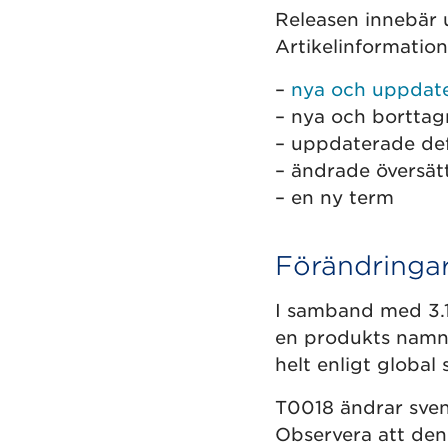
Releasen innebär 
Artikelinformation
–
nya och uppdate
– nya och borttag
– uppdaterade def
– ändrade översät
– en ny term
Förändringa
I samband med 3.1.
en produkts namn.
helt enligt global 
T0018 ändrar svens
Observera att den