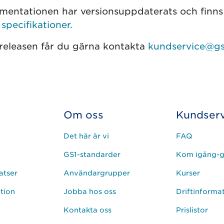
entationen har versionsuppdaterats och finns 
pecifikationer.
releasen får du gärna kontakta
kundservice@gs
Om oss
Kundserv
Det här är vi
FAQ
GS1-standarder
Kom igång-g
atser
Användargrupper
Kurser
ation
Jobba hos oss
Driftinforma
Kontakta oss
Prislistor