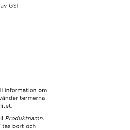
 av GS1
ll information om
nvänder termerna
itet.
ll
Produktnamn
.
 tas bort och