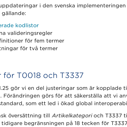
uppdateringar i den svenska implementeringen
 gällande:
rade kodlistor
na valideringsregler
initioner för fem termer
tningar för två termer
r för T0018 och T3337
25 gör vi en del justeringar som är kopplade ti
 Förändringen görs för att säkerställa att vi a
standard, som ett led i ökad global interoperabil
k översättning till
Artikelkategori
och T3337 ti
 tidigare begränsningen på 18 tecken för T3337