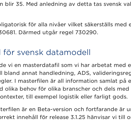
ken blir 35. Med anledning av detta tas svensk va
igatorisk för alla nivåer vilket säkerställs med 
730681. Därmed utgår regel 730290.
l för svensk datamodell
de vi en masterdatafil som vi har arbetat med 
ll bland annat handledning, ADS, valideringsre
gler. I masterfilen är all information samlat på ett
d olika behov för olika branscher och dels med 
ontexter, till exempel logistik eller farligt gods.
erfilen är en Beta-version och fortfarande är u
rrekt innehåll för release 3.1.25 hänvisar vi till 