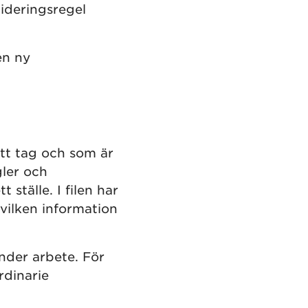
lideringsregel
en ny
ett tag och som är
gler och
 ställe. I filen har
vilken information
nder arbete. För
ordinarie