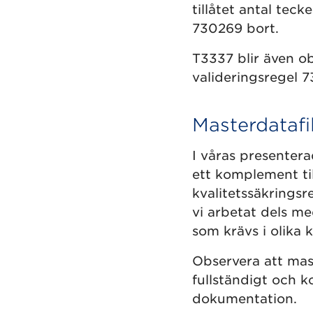
tillåtet antal tec
730269 bort.
T3337 blir även obl
valideringsregel 
Masterdatafi
I våras presentera
ett komplement ti
kvalitetssäkringsre
vi arbetat dels me
som krävs i olika k
Observera att mast
fullständigt och ko
dokumentation.