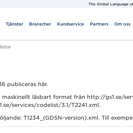
The Global Language of
Tjänster
Branscher
Kundservice
Partners
Om oss
istor
36 publiceras här.
i maskinellt läsbart format från http://gs1.se/serv
.se/services/codelist/3.1/T2241.xml.
följande: T1234_(GDSN-version).xml. Till exemp