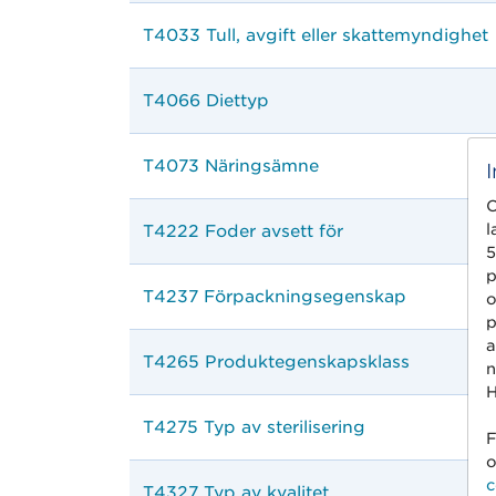
T4033 Tull, avgift eller skattemyndighet
T4066 Diettyp
T4073 Näringsämne
C
l
T4222 Foder avsett för
5
p
T4237 Förpackningsegenskap
o
p
a
T4265 Produktegenskapsklass
n
H
T4275 Typ av sterilisering
F
o
c
T4327 Typ av kvalitet