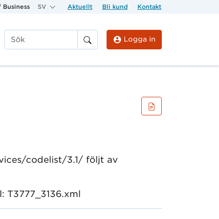
 Business
SV
Aktuellt
Bli kund
Kontakt
Logga in
Sök
ices/codelist/3.1/ följt av
el: T3777_3136.xml