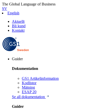
The Global Language of Business
SV
English
Aktuellt
Bli kund
Kontakt
Guider
Dokumentation
GS1 Artikelinformation
Kodlistor
Mätning
ESAP 20
Se all dokumentation
Guider