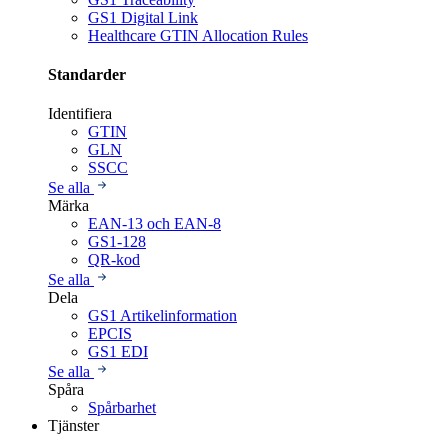
GS1 Digital Link
Healthcare GTIN Allocation Rules
Standarder
Identifiera
GTIN
GLN
SSCC
Se alla
Märka
EAN-13 och EAN-8
GS1-128
QR-kod
Se alla
Dela
GS1 Artikelinformation
EPCIS
GS1 EDI
Se alla
Spåra
Spårbarhet
Tjänster