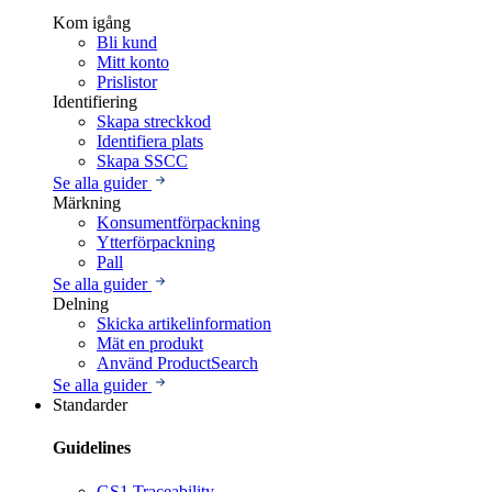
Kom igång
Bli kund
Mitt konto
Prislistor
Identifiering
Skapa streckkod
Identifiera plats
Skapa SSCC
Se alla guider
Märkning
Konsumentförpackning
Ytterförpackning
Pall
Se alla guider
Delning
Skicka artikelinformation
Mät en produkt
Använd ProductSearch
Se alla guider
Standarder
Guidelines
GS1 Traceability