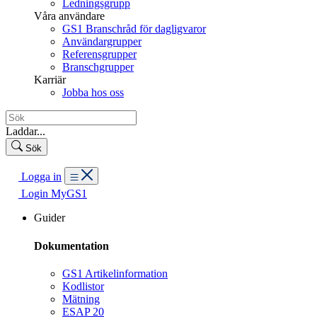
Ledningsgrupp
Våra användare
GS1 Branschråd för dagligvaror
Användargrupper
Referensgrupper
Branschgrupper
Karriär
Jobba hos oss
Laddar...
Sök
Logga in
Login MyGS1
Guider
Dokumentation
GS1 Artikelinformation
Kodlistor
Mätning
ESAP 20