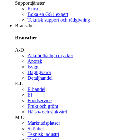
Supporttjänster
Kurser
Boka en GS1-expert
Teknisk support och rådgivning
Branscher
Branscher
A-D
Alkoholhaltiga drycker
Apotek
Bygg
Dagligvaror
Detaljhandel
E-L
E-handel
El
Foodservice
Frukt och grönt
Hälso- och sjukvård
M-Ö
Marknadsplatser
Skönhet
Teknisk industri
Textil