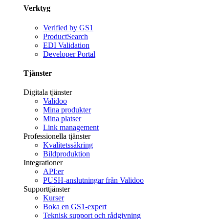
Verktyg
Verified by GS1
ProductSearch
EDI Validation
Developer Portal
Tjänster
Digitala tjänster
Validoo
Mina produkter
Mina platser
Link management
Professionella tjänster
Kvalitetssäkring
Bildproduktion
Integrationer
API:er
PUSH-anslutningar från Validoo
Supporttjänster
Kurser
Boka en GS1-expert
Teknisk support och rådgivning