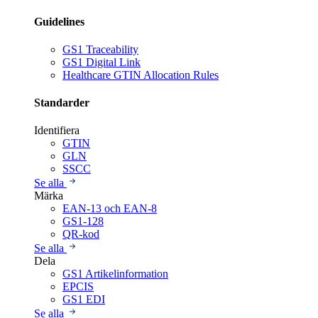
Guidelines
GS1 Traceability
GS1 Digital Link
Healthcare GTIN Allocation Rules
Standarder
Identifiera
GTIN
GLN
SSCC
Se alla
Märka
EAN-13 och EAN-8
GS1-128
QR-kod
Se alla
Dela
GS1 Artikelinformation
EPCIS
GS1 EDI
Se alla