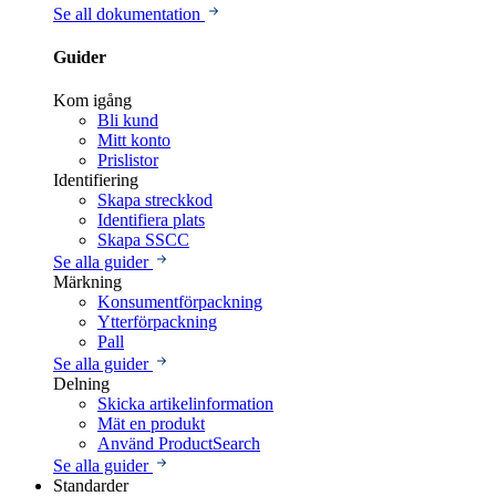
Se all dokumentation
Guider
Kom igång
Bli kund
Mitt konto
Prislistor
Identifiering
Skapa streckkod
Identifiera plats
Skapa SSCC
Se alla guider
Märkning
Konsumentförpackning
Ytterförpackning
Pall
Se alla guider
Delning
Skicka artikelinformation
Mät en produkt
Använd ProductSearch
Se alla guider
Standarder