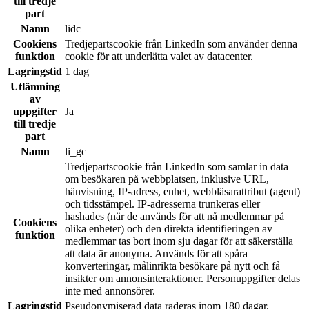
till tredje
part
Namn
lidc
Cookiens
Tredjepartscookie från LinkedIn som använder denna
funktion
cookie för att underlätta valet av datacenter.
Lagringstid
1 dag
Utlämning
av
uppgifter
Ja
till tredje
part
Namn
li_gc
Tredjepartscookie från LinkedIn som samlar in data
om besökaren på webbplatsen, inklusive URL,
hänvisning, IP-adress, enhet, webbläsarattribut (agent)
och tidsstämpel. IP-adresserna trunkeras eller
hashades (när de används för att nå medlemmar på
Cookiens
olika enheter) och den direkta identifieringen av
funktion
medlemmar tas bort inom sju dagar för att säkerställa
att data är anonyma. Används för att spåra
konverteringar, målinrikta besökare på nytt och få
insikter om annonsinteraktioner. Personuppgifter delas
inte med annonsörer.
Lagringstid
Pseudonymiserad data raderas inom 180 dagar.