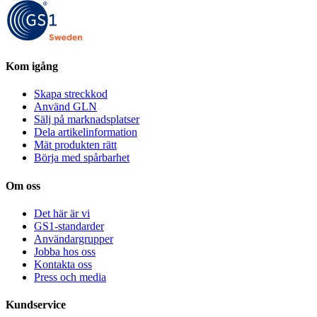
Kom igång
Skapa streckkod
Använd GLN
Sälj på marknadsplatser
Dela artikelinformation
Mät produkten rätt
Börja med spårbarhet
Om oss
Det här är vi
GS1-standarder
Användargrupper
Jobba hos oss
Kontakta oss
Press och media
Kundservice