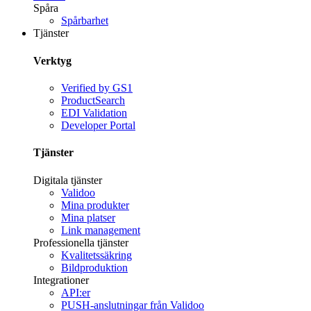
Spåra
Spårbarhet
Tjänster
Verktyg
Verified by GS1
ProductSearch
EDI Validation
Developer Portal
Tjänster
Digitala tjänster
Validoo
Mina produkter
Mina platser
Link management
Professionella tjänster
Kvalitetssäkring
Bildproduktion
Integrationer
API:er
PUSH-anslutningar från Validoo