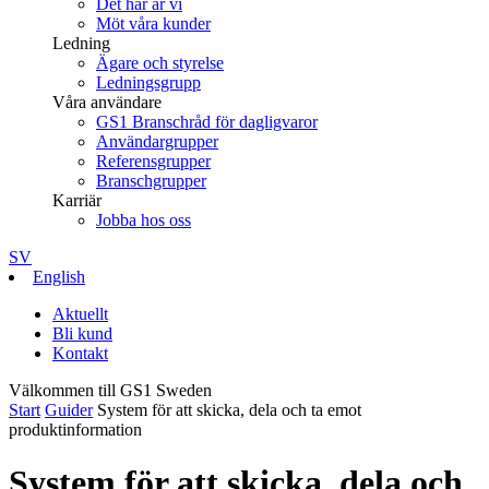
Det här är vi
Möt våra kunder
Ledning
Ägare och styrelse
Ledningsgrupp
Våra användare
GS1 Branschråd för dagligvaror
Användargrupper
Referensgrupper
Branschgrupper
Karriär
Jobba hos oss
SV
English
Aktuellt
Bli kund
Kontakt
Välkommen till GS1 Sweden
Start
Guider
System för att skicka, dela och ta emot
produktinformation
System för att skicka, dela och