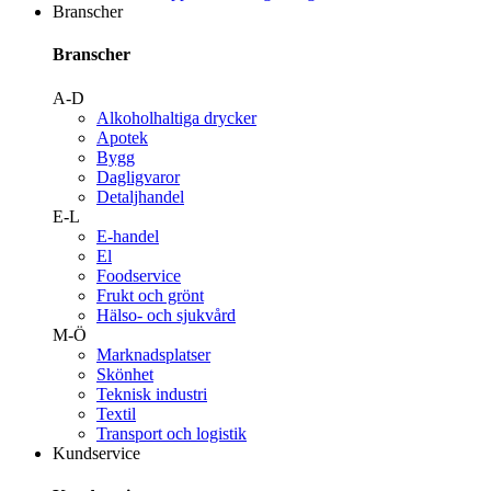
Branscher
Branscher
A-D
Alkoholhaltiga drycker
Apotek
Bygg
Dagligvaror
Detaljhandel
E-L
E-handel
El
Foodservice
Frukt och grönt
Hälso- och sjukvård
M-Ö
Marknadsplatser
Skönhet
Teknisk industri
Textil
Transport och logistik
Kundservice