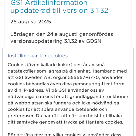
GS1 Artikelinformation
uppdaterad till version 3.1.32
26 augusti 2025
Lördagen den 24:e augusti genomfördes
versionsuppdatering 3.1.32 av GDSN.
Läs mer
Inställningar för cookies
Cookies (även kallade kakor) består av små
datatextfiler som lagras på din enhet. I samband med
att GS1 Sweden AB, org.nr 556667-6770, använder
Dokumentation av
cookies behandlas även dina personuppgifter i form
av din IP-adress. Vi på GS1 använder oss av
artikelinformation version 3.1.32
nödvändiga cookies för att grundläggande funktioner
publicerad
på webbplatsen ska fungera och icke-nödvändiga
cookies för att spåra användarbeteende och
18 juni 2025
preferenser. Du har rätt att när som helst ta tillbaka
ditt samtycke genom att trycka på Hantera cookies.
Dokumentation för artikelinformation
version 3.1.32 är nu publicerad på gs1.se.
För att läsa mer om vilka cookies vi använder, dess