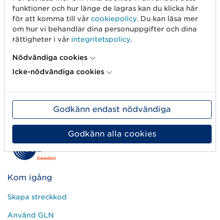
Versionsuppdateringen sker lördagen den 23
funktioner och hur länge de lagras kan du klicka här
augusti.
för att komma till vår
cookiepolicy
. Du kan läsa mer
om hur vi behandlar dina personuppgifter och dina
Läs mer
rättigheter i vår
integritetspolicy
.
Nödvändiga cookies
Icke-nödvändiga cookies
Nex
«
1
2
3
…
10
»
Godkänn endast nödvändiga
Godkänn alla cookies
Kom igång
Skapa streckkod
Använd GLN