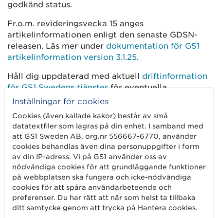
godkänd status.
Fr.o.m. revideringsvecka 15 anges
artikelinformationen enligt den senaste GDSN-
releasen. Läs mer under
dokumentation för GS1
artikelinformation version 3.1.25
.
Håll dig uppdaterad med aktuell
driftinformation
för GS1 Swedens tjänster
för eventuella
förändringar i kvalitetssäkringstjänsten.
Inställningar för cookies
Cookies (även kallade kakor) består av små
datatextfiler som lagras på din enhet. I samband med
att GS1 Sweden AB, org.nr 556667-6770, använder
cookies behandlas även dina personuppgifter i form
av din IP-adress. Vi på GS1 använder oss av
nödvändiga cookies för att grundläggande funktioner
på webbplatsen ska fungera och icke-nödvändiga
cookies för att spåra användarbeteende och
preferenser. Du har rätt att när som helst ta tillbaka
Kom igång
ditt samtycke genom att trycka på Hantera cookies.