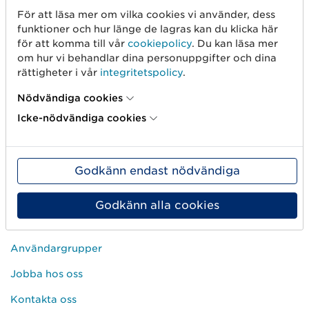
Skapa streckkod
För att läsa mer om vilka cookies vi använder, dess
Använd GLN
funktioner och hur länge de lagras kan du klicka här
för att komma till vår
cookiepolicy
. Du kan läsa mer
Sälj på marknadsplatser
om hur vi behandlar dina personuppgifter och dina
rättigheter i vår
integritetspolicy
.
Dela artikelinformation
Nödvändiga cookies
Mät produkten rätt
Icke-nödvändiga cookies
Börja med spårbarhet
Om oss
Godkänn endast nödvändiga
Det här är vi
Godkänn alla cookies
GS1-standarder
Användargrupper
Jobba hos oss
Kontakta oss