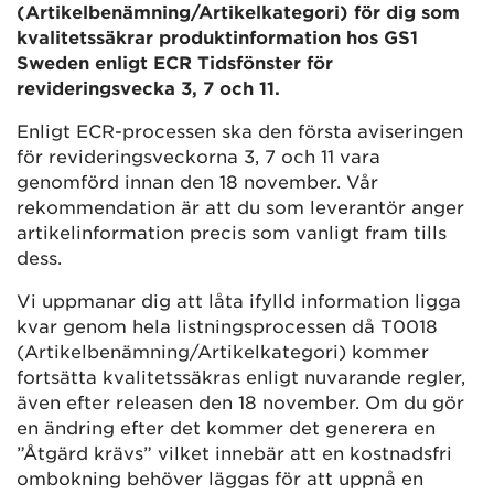
(Artikelbenämning/Artikelkategori) för dig som
kvalitetssäkrar produktinformation hos GS1
Sweden enligt ECR Tidsfönster för
revideringsvecka 3, 7 och 11.
Enligt ECR-processen ska den första aviseringen
för revideringsveckorna 3, 7 och 11 vara
genomförd innan den 18 november. Vår
rekommendation är att du som leverantör anger
artikelinformation precis som vanligt fram tills
dess.
Vi uppmanar dig att låta ifylld information ligga
kvar genom hela listningsprocessen då T0018
(Artikelbenämning/Artikelkategori) kommer
fortsätta kvalitetssäkras enligt nuvarande regler,
även efter releasen den 18 november. Om du gör
en ändring efter det kommer det generera en
”Åtgärd krävs” vilket innebär att en kostnadsfri
ombokning behöver läggas för att uppnå en