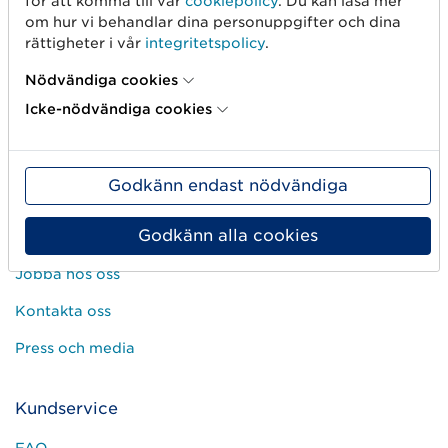
för att komma till vår
cookiepolicy
. Du kan läsa mer
om hur vi behandlar dina personuppgifter och dina
Mät produkten rätt
rättigheter i vår
integritetspolicy
.
Börja med spårbarhet
Nödvändiga cookies
Icke-nödvändiga cookies
Om oss
Det här är vi
Godkänn endast nödvändiga
GS1-standarder
Godkänn alla cookies
Användargrupper
Jobba hos oss
Kontakta oss
Press och media
Kundservice