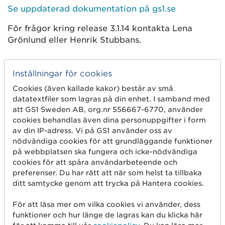
Se uppdaterad dokumentation på gs1.se
För frågor kring release 3.1.14 kontakta Lena
Grönlund eller Henrik Stubbans.
Inställningar för cookies
Cookies (även kallade kakor) består av små
datatextfiler som lagras på din enhet. I samband med
att GS1 Sweden AB, org.nr 556667-6770, använder
cookies behandlas även dina personuppgifter i form
av din IP-adress. Vi på GS1 använder oss av
nödvändiga cookies för att grundläggande funktioner
Kom igång
på webbplatsen ska fungera och icke-nödvändiga
cookies för att spåra användarbeteende och
Skapa streckkod
preferenser. Du har rätt att när som helst ta tillbaka
Använd GLN
ditt samtycke genom att trycka på Hantera cookies.
Sälj på marknadsplatser
För att läsa mer om vilka cookies vi använder, dess
funktioner och hur länge de lagras kan du klicka här
Dela artikelinformation