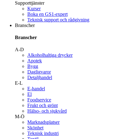
Supporttjänster
Kurser
Boka en GS1-expert
Teknisk support och rådgivning
Branscher
Branscher
A-D
Alkoholhaltiga drycker
Apotek
Bygg
Dagligvaror
Detaljhandel
E-L
E-handel
El
Foodservice
Frukt och grönt
Hälso- och sjukvård
M-Ö
Marknadsplatser
Skönhet
Teknisk industri
Textil