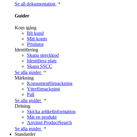
Se all dokumentation
Guider
Kom igång
Bli kund
Mitt konto
Prislistor
Identifiering
Skapa streckkod
Identifiera plats
Skapa SSCC
Se alla guider
Märkning
Konsumentförpackning
Ytterförpackning
Pall
Se alla guider
Delning
Skicka artikelinformation
Mät en produkt
Använd ProductSearch
Se alla guider
Standarder