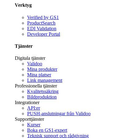
Verktyg
Verified by GS1
ProductSearch
EDI Validation
Developer Portal
Tjänster
Digitala tjänster
Validoo
Mina produkter
Mina platser
Link management
Professionella tjänster
Kvalitetssäkring
Bildproduktion
Integrationer
API:er
PUSH-anslutningar från Validoo
Supporttjänster
Kurser
Boka en GS1-expert
Teknisk support och rådgivning