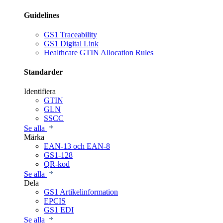
Guidelines
GS1 Traceability
GS1 Digital Link
Healthcare GTIN Allocation Rules
Standarder
Identifiera
GTIN
GLN
SSCC
Se alla
Märka
EAN-13 och EAN-8
GS1-128
QR-kod
Se alla
Dela
GS1 Artikelinformation
EPCIS
GS1 EDI
Se alla