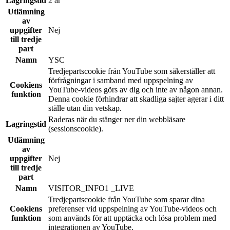
Lagringstid
2 år
Utlämning
av
uppgifter
Nej
till tredje
part
Namn
YSC
Tredjepartscookie från YouTube som säkerställer att
förfrågningar i samband med uppspelning av
Cookiens
YouTube-videos görs av dig och inte av någon annan.
funktion
Denna cookie förhindrar att skadliga sajter agerar i ditt
ställe utan din vetskap.
Raderas när du stänger ner din webbläsare
Lagringstid
(sessionscookie).
Utlämning
av
uppgifter
Nej
till tredje
part
Namn
VISITOR_INFO1 _LIVE
Tredjepartscookie från YouTube som sparar dina
Cookiens
preferenser vid uppspelning av YouTube-videos och
funktion
som används för att upptäcka och lösa problem med
integrationen av YouTube.