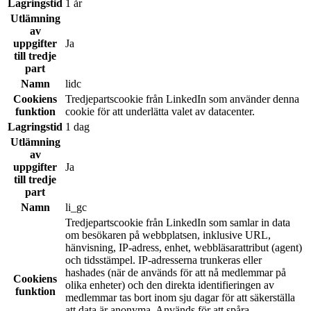
Lagringstid
1 år
Utlämning
av
uppgifter
Ja
till tredje
part
Namn
lidc
Cookiens
Tredjepartscookie från LinkedIn som använder denna
funktion
cookie för att underlätta valet av datacenter.
Lagringstid
1 dag
Utlämning
av
uppgifter
Ja
till tredje
part
Namn
li_gc
Tredjepartscookie från LinkedIn som samlar in data
om besökaren på webbplatsen, inklusive URL,
hänvisning, IP-adress, enhet, webbläsarattribut (agent)
och tidsstämpel. IP-adresserna trunkeras eller
hashades (när de används för att nå medlemmar på
Cookiens
olika enheter) och den direkta identifieringen av
funktion
medlemmar tas bort inom sju dagar för att säkerställa
att data är anonyma. Används för att spåra