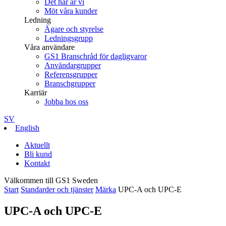
Det här är vi
Möt våra kunder
Ledning
Ägare och styrelse
Ledningsgrupp
Våra användare
GS1 Branschråd för dagligvaror
Användargrupper
Referensgrupper
Branschgrupper
Karriär
Jobba hos oss
SV
English
Aktuellt
Bli kund
Kontakt
Välkommen till GS1 Sweden
Start
Standarder och tjänster
Märka
UPC-A och UPC-E
UPC-A och UPC-E