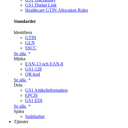
GS1 Digital Link
Healthcare GTIN Allocation Rules
Standarder
Identifiera
GTIN
GLN
SSCC
Se alla
Märka
EAN-13 och EAN-8
GS1-128
QR-kod
Se alla
Dela
GS1 Artikelinformation
EPCIS
GS1 EDI
Se alla
Spåra
Spårbarhet
Tjänster