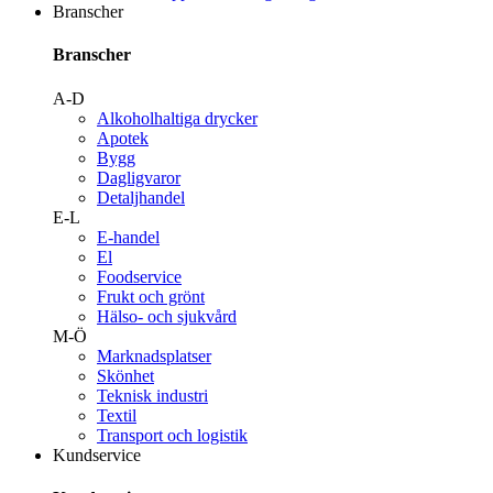
Branscher
Branscher
A-D
Alkoholhaltiga drycker
Apotek
Bygg
Dagligvaror
Detaljhandel
E-L
E-handel
El
Foodservice
Frukt och grönt
Hälso- och sjukvård
M-Ö
Marknadsplatser
Skönhet
Teknisk industri
Textil
Transport och logistik
Kundservice