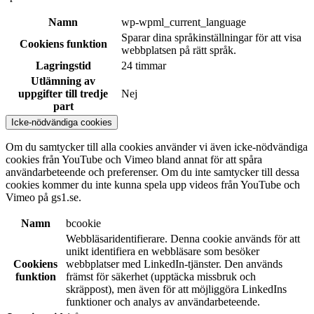
Namn
wp-wpml_current_language
Sparar dina språkinställningar för att visa
Cookiens funktion
webbplatsen på rätt språk.
Lagringstid
24 timmar
Utlämning av
uppgifter till tredje
Nej
part
Icke-nödvändiga cookies
Om du samtycker till alla cookies använder vi även icke-nödvändiga
cookies från YouTube och Vimeo bland annat för att spåra
användarbeteende och preferenser. Om du inte samtycker till dessa
cookies kommer du inte kunna spela upp videos från YouTube och
Vimeo på gs1.se.
Namn
bcookie
Webbläsaridentifierare. Denna cookie används för att
unikt identifiera en webbläsare som besöker
Cookiens
webbplatser med LinkedIn-tjänster. Den används
funktion
främst för säkerhet (upptäcka missbruk och
skräppost), men även för att möjliggöra LinkedIns
funktioner och analys av användarbeteende.