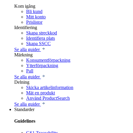
Kom igång
Bli kund
Mitt konto
Prislistor
Identifiering
Skapa streckkod
Identifiera plats
Skapa SSCC
Se alla guider
Märkning
Konsumentförpackning
Ytterförpackning
Pall
Se alla guider
Delning
Skicka artikelinformation
Mät en produkt
Använd ProductSearch
Se alla guider
Standarder
Guidelines
GS1 Traceability