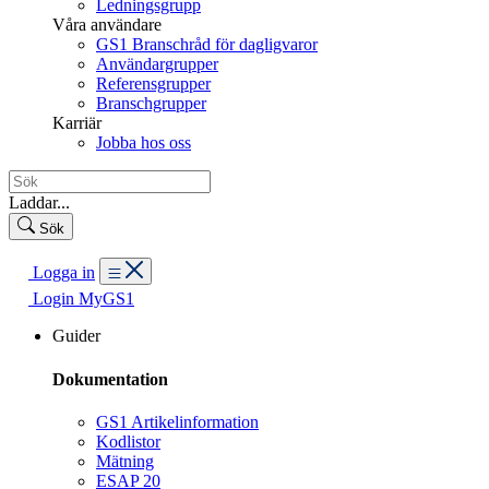
Ledningsgrupp
Våra användare
GS1 Branschråd för dagligvaror
Användargrupper
Referensgrupper
Branschgrupper
Karriär
Jobba hos oss
Laddar...
Sök
Logga in
Login MyGS1
Guider
Dokumentation
GS1 Artikelinformation
Kodlistor
Mätning
ESAP 20