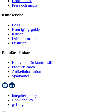
Kontakta oss
Press och media
Kundservice
FAQ
Kom igång-guider
Kurser
Driftinformation
Prislistor
Populära länkar
Kalkylator för kontrollsiffra
ProductSearch
Artikelinformation
Spårbarhet
Integritetspolicy
Cookiepolicy
gs1.org