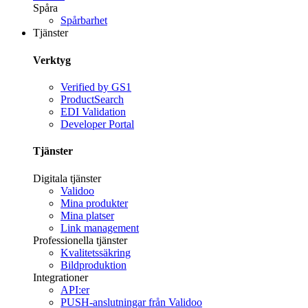
Spåra
Spårbarhet
Tjänster
Verktyg
Verified by GS1
ProductSearch
EDI Validation
Developer Portal
Tjänster
Digitala tjänster
Validoo
Mina produkter
Mina platser
Link management
Professionella tjänster
Kvalitetssäkring
Bildproduktion
Integrationer
API:er
PUSH-anslutningar från Validoo