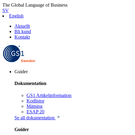
The Global Language of Business
SV
English
Aktuellt
Bli kund
Kontakt
Guider
Dokumentation
GS1 Artikelinformation
Kodlistor
Mätning
ESAP 20
Se all dokumentation
Guider