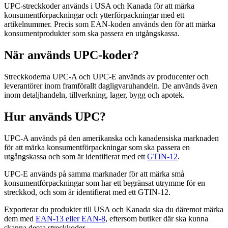
UPC-streckkoder används i USA och Kanada för att märka
konsumentförpackningar och ytterförpackningar med ett
artikelnummer. Precis som EAN-koden används den för att märka
konsumentprodukter som ska passera en utgångskassa.
När används UPC-koder?
Streckkoderna UPC-A och UPC-E används av producenter och
leverantörer inom framförallt dagligvaruhandeln. De används även
inom detaljhandeln, tillverkning, lager, bygg och apotek.
Hur används UPC?
UPC-A används på den amerikanska och kanadensiska marknaden
för att märka konsumentförpackningar som ska passera en
utgångskassa och som är identifierat med ett
GTIN-12
.
UPC-E används på samma marknader för att märka små
konsumentförpackningar som har ett begränsat utrymme för en
streckkod, och som är identifierat med ett GTIN-12.
Exporterar du produkter till USA och Kanada ska du däremot märka
dem med
EAN-13 eller EAN-8
, eftersom butiker där ska kunna
skanna dessa streckkoder.