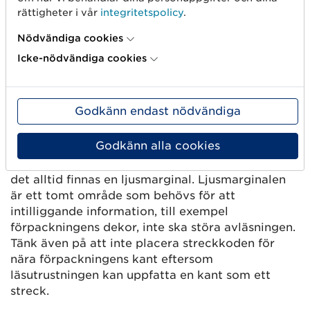
rättigheter i vår
integritetspolicy
.
Sträva alltid efter att låta streckkoden ha full
Nödvändiga cookies
höjd.
Icke-nödvändiga cookies
Om förpackningen eller den tryckbara ytan är
liten, kan det vara nödvändigt att minska höjden.
Godkänn endast nödvändiga
Ljusmarginal
Godkänn alla cookies
Till vänster och höger om EAN-13 och EAN-8 ska
det alltid finnas en ljusmarginal. Ljusmarginalen
är ett tomt område som behövs för att
intilliggande information, till exempel
förpackningens dekor, inte ska störa avläsningen.
Tänk även på att inte placera streckkoden för
nära förpackningens kant eftersom
läsutrustningen kan uppfatta en kant som ett
streck.