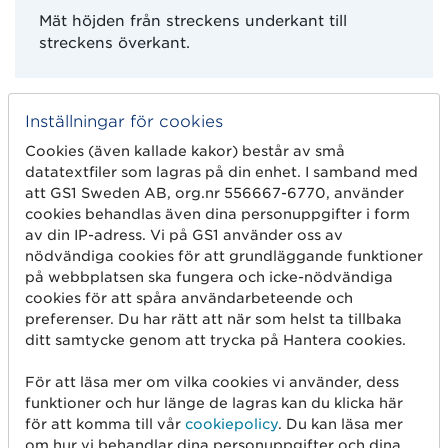
Mät höjden från streckens underkant till
streckens överkant.
EAN-13 och EAN-8 kan läsas av i olika vinklar
Inställningar för cookies
eftersom streckkoderna består av två delar,
vänster och höger. Det gör att man inte behöver
Cookies (även kallade kakor) består av små
datatextfiler som lagras på din enhet. I samband med
hålla förpackningen i ett visst läge i förhållande
att GS1 Sweden AB, org.nr 556667-6770, använder
till scannern vid avläsningen. Denna funktion
cookies behandlas även dina personuppgifter i form
försvinner om man minskar streckkodens höjd.
av din IP-adress. Vi på GS1 använder oss av
Man måste då vrida och vända på förpackningen,
nödvändiga cookies för att grundläggande funktioner
vilket försämrar effektiviteten. Sträva därför
på webbplatsen ska fungera och icke-nödvändiga
alltid efter att låta streckkoden ha full höjd.
cookies för att spåra användarbeteende och
preferenser. Du har rätt att när som helst ta tillbaka
ditt samtycke genom att trycka på Hantera cookies.
För att läsa mer om vilka cookies vi använder, dess
funktioner och hur länge de lagras kan du klicka här
för att komma till vår
cookiepolicy
. Du kan läsa mer
om hur vi behandlar dina personuppgifter och dina