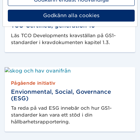
t
o
Godkänn alla cookies
Kravdokument
m
t
TCO Certified, generation 10
.
Läs TCO Developments kravställan på GS1-
standarder i kravdokumenten kapitel 1.3.
Pågående initiativ
Envionmental, Social, Governance
(ESG)
Ta reda på vad ESG innebär och hur GS1-
standarder kan vara ett stöd i din
hållbarhetsrapportering.