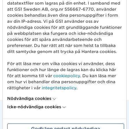
E-post*
datatextfiler som lagras på din enhet. I samband med
att GS1 Sweden AB, org.nr 556667-6770, använder
cookies behandlas även dina personuppgifter i form
av din IP-adress. Vi på GS1 använder oss av
Jag bekräftar att jag har tagit del av
nödvändiga cookies för att grundläggande funktioner
integritetspolicyn
som beskriver GS1 Swedens
på webbplatsen ska fungera och icke-nödvändiga
behandling av mina personuppgifter.
cookies för att spåra användarbeteende och
preferenser. Du har rätt att när som helst ta tillbaka
L
ditt samtycke genom att trycka på Hantera cookies.
ä
m
För att läsa mer om vilka cookies vi använder, dess
n
funktioner och hur länge de lagras kan du klicka här
a
för att komma till vår
cookiepolicy
. Du kan läsa mer
d
Lena Coulibaly, Senior Sales & Client Relations
om hur vi behandlar dina personuppgifter och dina
e
Manager, GS1 Sweden
rättigheter i vår
integritetspolicy
.
t
t
Nödvändiga cookies
a
Icke-nödvändiga cookies
f
ä
l
Relaterat
t
Godkänn endast nödvändiga