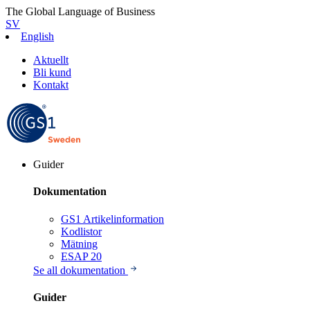
The Global Language of Business
SV
English
Aktuellt
Bli kund
Kontakt
Guider
Dokumentation
GS1 Artikelinformation
Kodlistor
Mätning
ESAP 20
Se all dokumentation
Guider