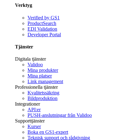
Verktyg
Verified by GS1
ProductSearch
EDI Validation
Developer Portal
Tjänster
Digitala tjänster
Validoo
Mina produkter
Mina platser
Link management
Professionella tjänster
Kvalitetssäkring
Bildproduktion
Integrationer
API:er
PUSH-anslutningar från Validoo
Supporttjänster
Kurser
Boka en GS1-expert
Teknisk support och rådgivning