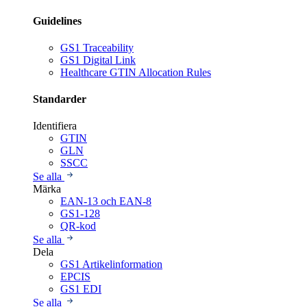
Guidelines
GS1 Traceability
GS1 Digital Link
Healthcare GTIN Allocation Rules
Standarder
Identifiera
GTIN
GLN
SSCC
Se alla
Märka
EAN-13 och EAN-8
GS1-128
QR-kod
Se alla
Dela
GS1 Artikelinformation
EPCIS
GS1 EDI
Se alla