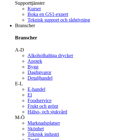
Supporttjänster
Kurser
Boka en GS1-expert
Teknisk support och rådgivning
Branscher
Branscher
A-D
Alkoholhaltiga drycker
Apotek
Bygg
Dagligvaror
Detaljhandel
E-L
E-handel
El
Foodservice
Frukt och grönt
Hälso- och sjukvård
M-Ö
Marknadsplatser
Skönhet
Teknisk industri
Textil