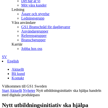
Det här är vi
Möt våra kunder
Ledning
Ägare och styrelse
Ledningsgrupp
Våra användare
GS1 Branschråd för dagligvaror
Användargrupper
Referensgrupper
Branschgrupper
Karriär
Jobba hos oss
SV
English
Aktuellt
Bli kund
Kontakt
Välkommen till GS1 Sweden
Start
Aktuellt
Nyheter
Nytt utbildningsinitiativ ska hjälpa handeln
med digitala produktpass
Nytt utbildningsinitiativ ska hjälpa