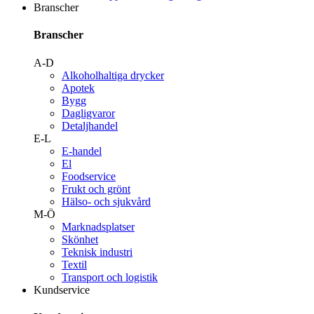
Branscher
Branscher
A-D
Alkoholhaltiga drycker
Apotek
Bygg
Dagligvaror
Detaljhandel
E-L
E-handel
El
Foodservice
Frukt och grönt
Hälso- och sjukvård
M-Ö
Marknadsplatser
Skönhet
Teknisk industri
Textil
Transport och logistik
Kundservice