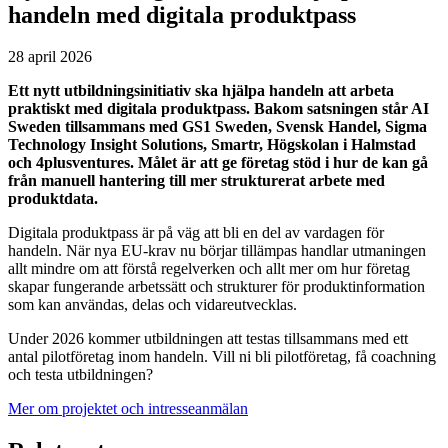
handeln med digitala produktpass
28 april 2026
Ett nytt utbildningsinitiativ ska hjälpa handeln att arbeta
praktiskt med digitala produktpass. Bakom satsningen står AI
Sweden tillsammans med GS1 Sweden, Svensk Handel, Sigma
Technology Insight Solutions, Smartr, Högskolan i Halmstad
och 4plusventures. Målet är att ge företag stöd i hur de kan gå
från manuell hantering till mer strukturerat arbete med
produktdata.
Digitala produktpass är på väg att bli en del av vardagen för
handeln. När nya EU‑krav nu börjar tillämpas handlar utmaningen
allt mindre om att förstå regelverken och allt mer om hur företag
skapar fungerande arbetssätt och strukturer för produktinformation
som kan användas, delas och vidareutvecklas.
Under 2026 kommer utbildningen att testas tillsammans med ett
antal pilotföretag inom handeln. Vill ni bli pilotföretag, få coachning
och testa utbildningen?
Mer om projektet och intresseanmälan