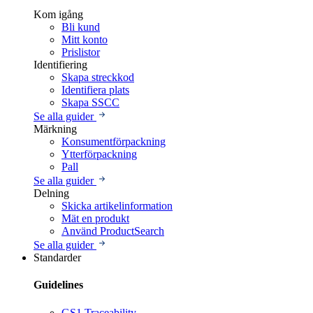
Kom igång
Bli kund
Mitt konto
Prislistor
Identifiering
Skapa streckkod
Identifiera plats
Skapa SSCC
Se alla guider
Märkning
Konsumentförpackning
Ytterförpackning
Pall
Se alla guider
Delning
Skicka artikelinformation
Mät en produkt
Använd ProductSearch
Se alla guider
Standarder
Guidelines
GS1 Traceability