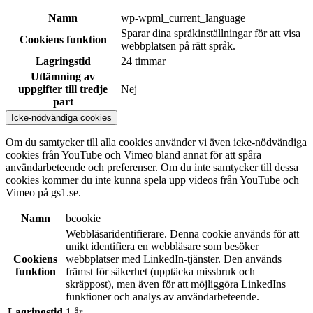
Namn
wp-wpml_current_language
Sparar dina språkinställningar för att visa
Cookiens funktion
webbplatsen på rätt språk.
Lagringstid
24 timmar
Utlämning av
uppgifter till tredje
Nej
part
Icke-nödvändiga cookies
Om du samtycker till alla cookies använder vi även icke-nödvändiga
cookies från YouTube och Vimeo bland annat för att spåra
användarbeteende och preferenser. Om du inte samtycker till dessa
cookies kommer du inte kunna spela upp videos från YouTube och
Vimeo på gs1.se.
Namn
bcookie
Webbläsaridentifierare. Denna cookie används för att
unikt identifiera en webbläsare som besöker
Cookiens
webbplatser med LinkedIn-tjänster. Den används
funktion
främst för säkerhet (upptäcka missbruk och
skräppost), men även för att möjliggöra LinkedIns
funktioner och analys av användarbeteende.
Lagringstid
1 år