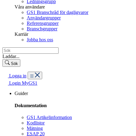
Ledningsgrupp
Våra användare
GS1 Branschråd för dagligvaror
Användargrupper
Referensgrupper
Branschgrupper
Karriär
Jobba hos oss
Laddar...
Sök
Logga in
Login MyGS1
Guider
Dokumentation
GS1 Artikelinformation
Kodlistor
Mätning
ESAP 20