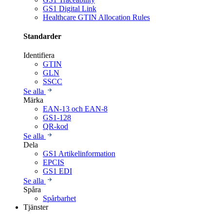
GS1 Digital Link
Healthcare GTIN Allocation Rules
Standarder
Identifiera
GTIN
GLN
SSCC
Se alla
Märka
EAN-13 och EAN-8
GS1-128
QR-kod
Se alla
Dela
GS1 Artikelinformation
EPCIS
GS1 EDI
Se alla
Spåra
Spårbarhet
Tjänster