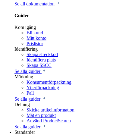
Se all dokumentation
Guider
Kom igång
Bli kund
Mitt konto
Prislistor
Identifiering
Skapa streckkod
Identifiera plats
Skapa SSCC
Se alla guider
Märkning
Konsumentförpackning
Ytterförpackning
Pall
Se alla guider
Delning
Skicka artikelinformation
Mät en produkt
Använd ProductSearch
Se alla guider
Standarder