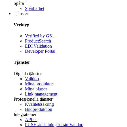
Spåra
Spårbarhet
Tjänster
Verktyg
Verified by GS1
ProductSearch
EDI Validation
Developer Portal
Tjänster
Digitala tjänster
Validoo
Mina produkter
Mina platser
Link management
Professionella tjänster
Kvalitetssäkring
Bildproduktion
Integrationer
API:er
PUSH-anslutningar från Validoo