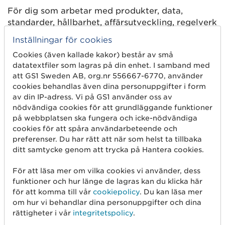
För dig som arbetar med produkter, data,
standarder, hållbarhet, affärsutveckling, regelverk
eller digitalisering och som har kommit i kontakt
Inställningar för cookies
med DPP och behöver se hur allt detta hänger
Cookies (även kallade kakor) består av små
ihop.
datatextfiler som lagras på din enhet. I samband med
att GS1 Sweden AB, org.nr 556667-6770, använder
cookies behandlas även dina personuppgifter i form
av din IP-adress. Vi på GS1 använder oss av
nödvändiga cookies för att grundläggande funktioner
på webbplatsen ska fungera och icke-nödvändiga
Ladda ner handboken
cookies för att spåra användarbeteende och
preferenser. Du har rätt att när som helst ta tillbaka
Lär dig mer om digitala produktpass och kom
ditt samtycke genom att trycka på Hantera cookies.
igång med ditt interna arbete. Fyll i formuläret
för att ta del av handboken.
För att läsa mer om vilka cookies vi använder, dess
funktioner och hur länge de lagras kan du klicka här
för att komma till vår
cookiepolicy
. Du kan läsa mer
Namn
om hur vi behandlar dina personuppgifter och dina
rättigheter i vår
integritetspolicy
.