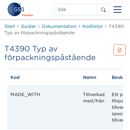
Sök
Start
Guider
Dokumentation
Kodlistor
T4390
Typ av förpackningspåstående
T4390 Typ av
förpackningspåstående
Kod
Namn
Beskriv
MADE_WITH
Tillverkad
Ett pås
med/från
förpack
tillver
specifik
tillver