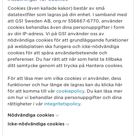
Cookies (även kallade kakor) består av små
Skapa streckkod
datatextfiler som lagras på din enhet. I samband med
Använd GLN
att GS1 Sweden AB, org.nr 556667-6770, använder
cookies behandlas även dina personuppgifter i form
Sälj på marknadsplatser
av din IP-adress. Vi på GS1 använder oss av
nödvändiga cookies för att grundläggande funktioner
Dela artikelinformation
på webbplatsen ska fungera och icke-nödvändiga
cookies för att spåra användarbeteende och
Mät produkten rätt
preferenser. Du har rätt att när som helst ta tillbaka
Börja med spårbarhet
ditt samtycke genom att trycka på Hantera cookies.
För att läsa mer om vilka cookies vi använder, dess
Om oss
funktioner och hur länge de lagras kan du klicka här
för att komma till vår
cookiepolicy
. Du kan läsa mer
Det här är vi
om hur vi behandlar dina personuppgifter och dina
rättigheter i vår
integritetspolicy
.
GS1-standarder
Nödvändiga cookies
Användargrupper
Icke-nödvändiga cookies
Jobba hos oss