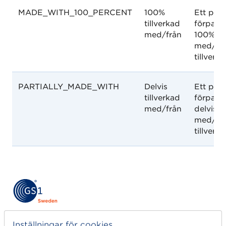
MADE_WITH_100_PERCENT
100%
Ett pås
tillverkad
förpack
med/från
100% til
med/frå
tillver
PARTIALLY_MADE_WITH
Delvis
Ett pås
tillverkad
förpack
med/från
delvis t
med/frå
tillver
Kom igång
Inställningar för cookies