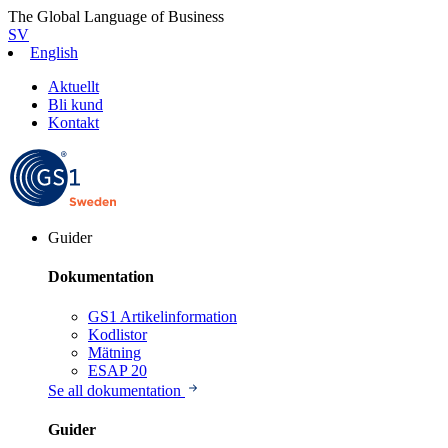
The Global Language of Business
SV
English
Aktuellt
Bli kund
Kontakt
Guider
Dokumentation
GS1 Artikelinformation
Kodlistor
Mätning
ESAP 20
Se all dokumentation
Guider