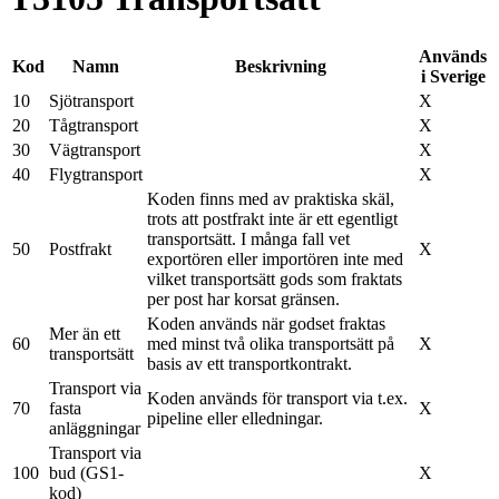
Används
Kod
Namn
Beskrivning
i Sverige
10
Sjötransport
X
20
Tågtransport
X
30
Vägtransport
X
40
Flygtransport
X
Koden finns med av praktiska skäl,
trots att postfrakt inte är ett egentligt
transportsätt. I många fall vet
50
Postfrakt
X
exportören eller importören inte med
vilket transportsätt gods som fraktats
per post har korsat gränsen.
Koden används när godset fraktas
Mer än ett
60
med minst två olika transportsätt på
X
transportsätt
basis av ett transportkontrakt.
Transport via
Koden används för transport via t.ex.
70
fasta
X
pipeline eller elledningar.
anläggningar
Transport via
100
bud (GS1-
X
kod)