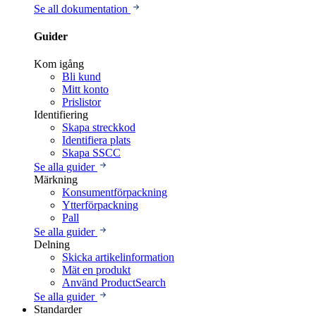
Se all dokumentation
Guider
Kom igång
Bli kund
Mitt konto
Prislistor
Identifiering
Skapa streckkod
Identifiera plats
Skapa SSCC
Se alla guider
Märkning
Konsumentförpackning
Ytterförpackning
Pall
Se alla guider
Delning
Skicka artikelinformation
Mät en produkt
Använd ProductSearch
Se alla guider
Standarder