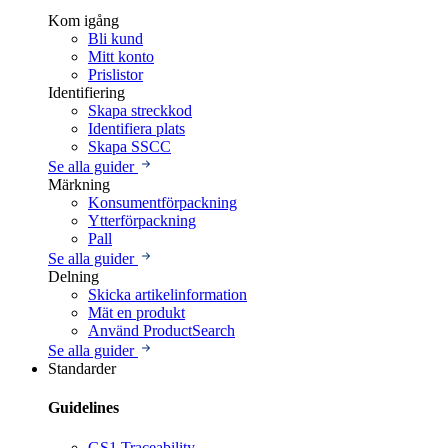
Kom igång
Bli kund
Mitt konto
Prislistor
Identifiering
Skapa streckkod
Identifiera plats
Skapa SSCC
Se alla guider
Märkning
Konsumentförpackning
Ytterförpackning
Pall
Se alla guider
Delning
Skicka artikelinformation
Mät en produkt
Använd ProductSearch
Se alla guider
Standarder
Guidelines
GS1 Traceability