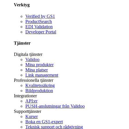
Verktyg
Verified by GS1
ProductSearch
EDI Validation
Developer Portal
Tjänster
Digitala tjänster
Validoo
Mina produkter
Mina platser
Link management
Professionella tjänster
Kvalitetssäkring
Bildproduktion
Integrationer
API:er
PUSH-anslutningar från Validoo
Supporttjänster
Kurser
Boka en GS1-expert
Teknisk support och rådgivning