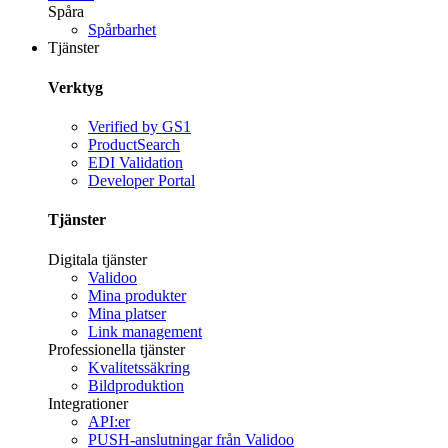
Spåra
Spårbarhet
Tjänster
Verktyg
Verified by GS1
ProductSearch
EDI Validation
Developer Portal
Tjänster
Digitala tjänster
Validoo
Mina produkter
Mina platser
Link management
Professionella tjänster
Kvalitetssäkring
Bildproduktion
Integrationer
API:er
PUSH-anslutningar från Validoo