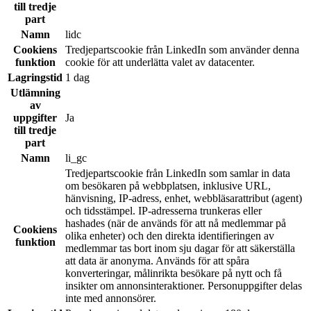
till tredje
part
Namn
lidc
Cookiens
Tredjepartscookie från LinkedIn som använder denna
funktion
cookie för att underlätta valet av datacenter.
Lagringstid
1 dag
Utlämning
av
uppgifter
Ja
till tredje
part
Namn
li_gc
Tredjepartscookie från LinkedIn som samlar in data
om besökaren på webbplatsen, inklusive URL,
hänvisning, IP-adress, enhet, webbläsarattribut (agent)
och tidsstämpel. IP-adresserna trunkeras eller
hashades (när de används för att nå medlemmar på
Cookiens
olika enheter) och den direkta identifieringen av
funktion
medlemmar tas bort inom sju dagar för att säkerställa
att data är anonyma. Används för att spåra
konverteringar, målinrikta besökare på nytt och få
insikter om annonsinteraktioner. Personuppgifter delas
inte med annonsörer.