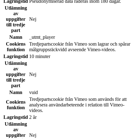
Lagringstid
Pseudonymiserad data raderas inom 180 dagar.
Utlämning
av
uppgifter
Nej
till tredje
part
Namn
_utmt_player
Cookiens
Tredjepartscookie från Vimeo som lagrar och spårar
funktion
målgruppsräckvidd avseende Vimeo-videos.
Lagringstid
10 minuter
Utlämning
av
uppgifter
Nej
till tredje
part
Namn
vuid
Tredjepartscookie från Vimeo som används för att
Cookiens
analysera användarbeteende i relation till Vimeo-
funktion
videos.
Lagringstid
2 år
Utlämning
av
uppgifter
Nej