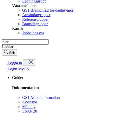
Ledningsgrupp
Våra användare
GS1 Branschråd för dagligvaror
Användargrupper
Referensgrupper
Branschgrupper
Karriär
Jobba hos oss
Laddar...
Sök
Logga in
Login MyGS1
Guider
Dokumentation
GS1 Artikelinformation
Kodlistor
Mätning
ESAP 20