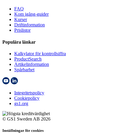
FAQ
Kom igång-guider
Kurser
Driftinformation
Prislistor
Populära länkar
Kalkylator för kontrollsiffra
ProductSearch
Artikelinformation
Spårbarhet
Integritetspolicy
Cookiepolicy
gs1.org
© GS1 Sweden AB 2026
Inställningar för cookies