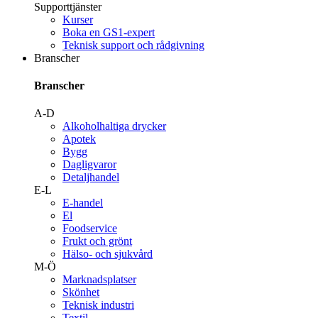
Supporttjänster
Kurser
Boka en GS1-expert
Teknisk support och rådgivning
Branscher
Branscher
A-D
Alkoholhaltiga drycker
Apotek
Bygg
Dagligvaror
Detaljhandel
E-L
E-handel
El
Foodservice
Frukt och grönt
Hälso- och sjukvård
M-Ö
Marknadsplatser
Skönhet
Teknisk industri
Textil