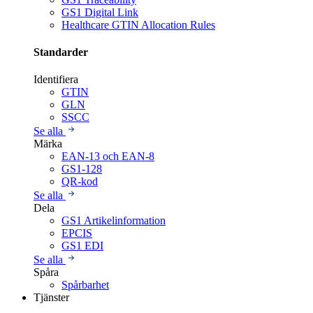
GS1 Digital Link
Healthcare GTIN Allocation Rules
Standarder
Identifiera
GTIN
GLN
SSCC
Se alla
Märka
EAN-13 och EAN-8
GS1-128
QR-kod
Se alla
Dela
GS1 Artikelinformation
EPCIS
GS1 EDI
Se alla
Spåra
Spårbarhet
Tjänster