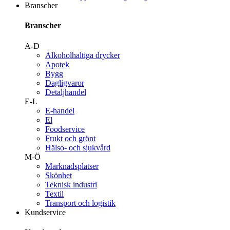
Branscher
Branscher
A-D
Alkoholhaltiga drycker
Apotek
Bygg
Dagligvaror
Detaljhandel
E-L
E-handel
El
Foodservice
Frukt och grönt
Hälso- och sjukvård
M-Ö
Marknadsplatser
Skönhet
Teknisk industri
Textil
Transport och logistik
Kundservice