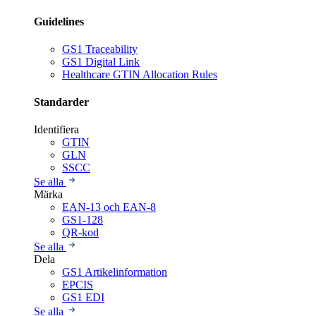
Guidelines
GS1 Traceability
GS1 Digital Link
Healthcare GTIN Allocation Rules
Standarder
Identifiera
GTIN
GLN
SSCC
Se alla
Märka
EAN-13 och EAN-8
GS1-128
QR-kod
Se alla
Dela
GS1 Artikelinformation
EPCIS
GS1 EDI
Se alla