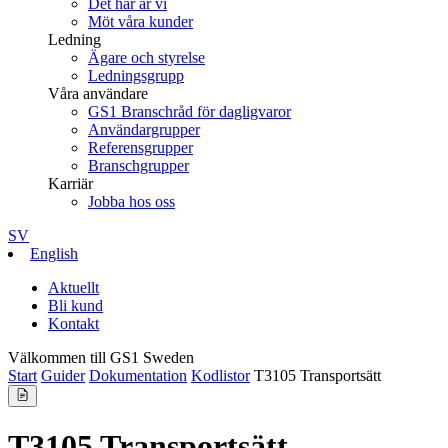
Det här är vi
Möt våra kunder
Ledning
Ägare och styrelse
Ledningsgrupp
Våra användare
GS1 Branschråd för dagligvaror
Användargrupper
Referensgrupper
Branschgrupper
Karriär
Jobba hos oss
SV
English
Aktuellt
Bli kund
Kontakt
Välkommen till GS1 Sweden
Start
Guider
Dokumentation
Kodlistor
T3105 Transportsätt
T3105 Transportsätt