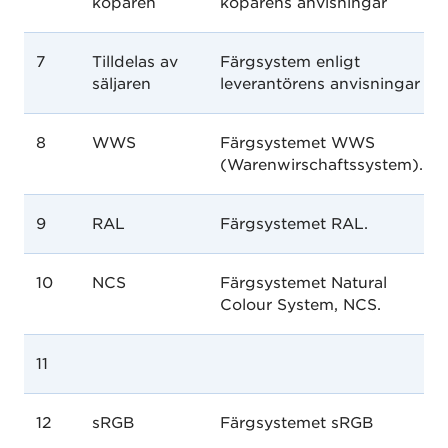
köparen
köparens anvisningar
7
Tilldelas av
Färgsystem enligt
säljaren
leverantörens anvisningar
8
WWS
Färgsystemet WWS
(Warenwirschaftssystem).
9
RAL
Färgsystemet RAL.
10
NCS
Färgsystemet Natural
Colour System, NCS.
11
12
sRGB
Färgsystemet sRGB