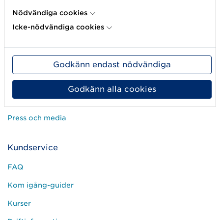
Om oss
Nödvändiga cookies
Icke-nödvändiga cookies
Det här är vi
GS1-standarder
Användargrupper
Godkänn endast nödvändiga
Jobba hos oss
Godkänn alla cookies
Kontakta oss
Press och media
Kundservice
FAQ
Kom igång-guider
Kurser