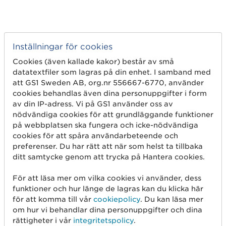
Inställningar för cookies
Cookies (även kallade kakor) består av små
datatextfiler som lagras på din enhet. I samband med
att GS1 Sweden AB, org.nr 556667-6770, använder
Kom igång
cookies behandlas även dina personuppgifter i form
av din IP-adress. Vi på GS1 använder oss av
Skapa streckkod
nödvändiga cookies för att grundläggande funktioner
på webbplatsen ska fungera och icke-nödvändiga
Använd GLN
cookies för att spåra användarbeteende och
preferenser. Du har rätt att när som helst ta tillbaka
Sälj på marknadsplatser
ditt samtycke genom att trycka på Hantera cookies.
Dela artikelinformation
För att läsa mer om vilka cookies vi använder, dess
Mät produkten rätt
funktioner och hur länge de lagras kan du klicka här
för att komma till vår
cookiepolicy
. Du kan läsa mer
Börja med spårbarhet
om hur vi behandlar dina personuppgifter och dina
rättigheter i vår
integritetspolicy
.