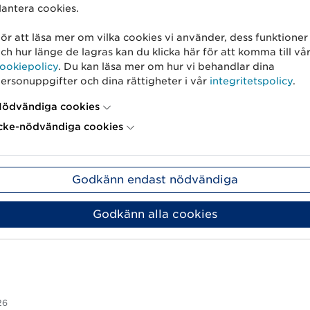
antera cookies.
Det här är vi
FAQ
ör att läsa mer om vilka cookies vi använder, dess funktioner
GS1-standarder
Kom igång-g
ch hur länge de lagras kan du klicka här för att komma till vå
ookiepolicy
. Du kan läsa mer om hur vi behandlar dina
atser
Användargrupper
Kurser
ersonuppgifter och dina rättigheter i vår
integritetspolicy
.
ation
Jobba hos oss
Driftinforma
ödvändiga cookies
Kontakta oss
Prislistor
cke-nödvändiga cookies
het
Press och media
Godkänn endast nödvändiga
ookiepolicy
gs1.org
Godkänn alla cookies
26