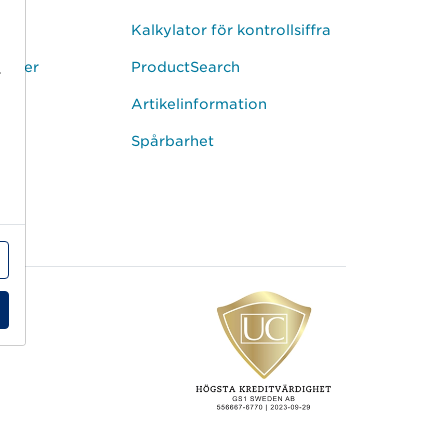
Kalkylator för kontrollsiffra
uider
ProductSearch
r
Artikelinformation
tion
Spårbarhet