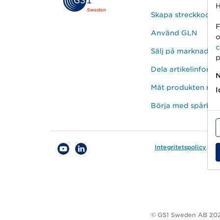
H
Skapa streckkod
F
Använd GLN
o
c
Sälj på marknadspl
p
Dela artikelinform
N
Mät produkten rätt
I
Börja med spårbar
Integritetspolicy
C
© GS1 Sweden AB 20