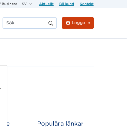
 Business
SV
Aktuellt
Bli kund
Kontakt
Logga in
Sök
r
ice
Populära länkar