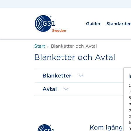
Guider
Standarder
Start
Blanketter och Avtal
Blanketter och Avtal
Blanketter
C
Avtal
l
5
p
o
p
a
Kom igång
n