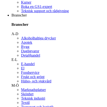
Kurser
Boka en GS1-expert
Teknisk support och rådgivning
Branscher
Branscher
A-D
Alkoholhaltiga drycker
Apotek
Bygg
Dagligvaror
Detaljhandel
E-L
E-handel
El
Foodservice
Frukt och grönt
Hälso- och sjukvård
M-Ö
Marknadsplatser
Skönhet
Teknisk industri
Textil
Transport och logistik