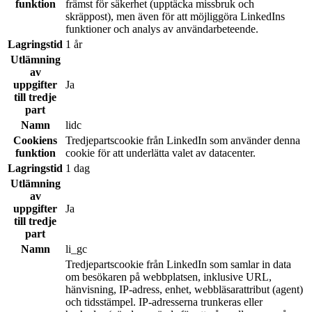
funktion
främst för säkerhet (upptäcka missbruk och
skräppost), men även för att möjliggöra LinkedIns
funktioner och analys av användarbeteende.
Lagringstid
1 år
Utlämning
av
uppgifter
Ja
till tredje
part
Namn
lidc
Cookiens
Tredjepartscookie från LinkedIn som använder denna
funktion
cookie för att underlätta valet av datacenter.
Lagringstid
1 dag
Utlämning
av
uppgifter
Ja
till tredje
part
Namn
li_gc
Tredjepartscookie från LinkedIn som samlar in data
om besökaren på webbplatsen, inklusive URL,
hänvisning, IP-adress, enhet, webbläsarattribut (agent)
och tidsstämpel. IP-adresserna trunkeras eller