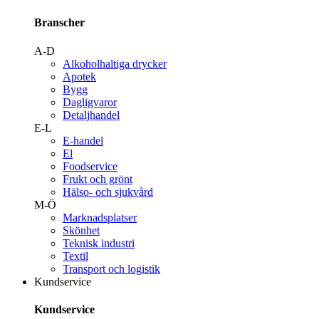
Branscher
A-D
Alkoholhaltiga drycker
Apotek
Bygg
Dagligvaror
Detaljhandel
E-L
E-handel
El
Foodservice
Frukt och grönt
Hälso- och sjukvård
M-Ö
Marknadsplatser
Skönhet
Teknisk industri
Textil
Transport och logistik
Kundservice
Kundservice