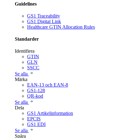
Guidelines
GS1 Traceability
GS1 Digital Link
Healthcare GTIN Allocation Rules
Standarder
Identifiera
GTIN
GLN
SSCC
Se alla
Märka
EAN-13 och EAN-8
GS1-128
QR-kod
Se alla
Dela
GS1 Artikelinformation
EPCIS
GS1 EDI
Se alla
Spåra