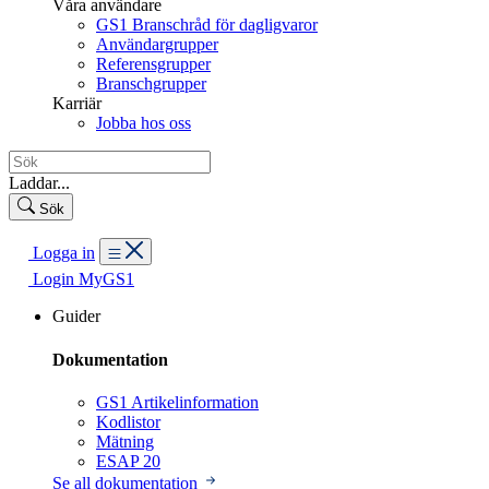
Våra användare
GS1 Branschråd för dagligvaror
Användargrupper
Referensgrupper
Branschgrupper
Karriär
Jobba hos oss
Laddar...
Sök
Logga in
Login MyGS1
Guider
Dokumentation
GS1 Artikelinformation
Kodlistor
Mätning
ESAP 20
Se all dokumentation