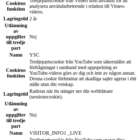
Tredjepartscookie från Vimeo som används för att
Cookiens
analysera användarbeteende i relation till Vimeo-
funktion
videos.
Lagringstid
2 år
Utlämning
av
uppgifter
Nej
till tredje
part
Namn
YSC
Tredjepartscookie från YouTube som säkerställer att
förfrågningar i samband med uppspelning av
Cookiens
YouTube-videos görs av dig och inte av någon annan.
funktion
Denna cookie förhindrar att skadliga sajter agerar i ditt
ställe utan din vetskap.
Raderas när du stänger ner din webbläsare
Lagringstid
(sessionscookie).
Utlämning
av
uppgifter
Nej
till tredje
part
Namn
VISITOR_INFO1 _LIVE
Tredjepartscookie från YouTube som sparar dina