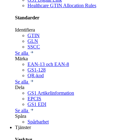
Healthcare GTIN Allocation Rules
Standarder
Identifiera
GTIN
GLN
SSCC
Se alla
Märka
EAN-13 och EAN-8
GS1-128
QR-kod
Se alla
Dela
GS1 Artikelinformation
EPCIS
GS1 EDI
Se alla
Spåra
Spårbarhet
Tjänster
Verktyg