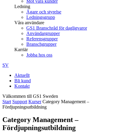
Möt våra kunder
Ledning
Ägare och styrelse
Ledningsgrupp
Våra användare
GS1 Branschråd för dagligvaror
Användargrupper
Referensgrupper
Branschgrupper
Karriär
Jobba hos oss
SV
Aktuellt
Bli kund
Kontakt
Välkommen till GS1 Sweden
Start
Support
Kurser
Category Management –
Fördjupningsutbildning
Category Management –
Fördjupningsutbildning