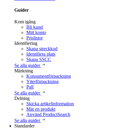
Guider
Kom igång
Bli kund
Mitt konto
Prislistor
Identifiering
Skapa streckkod
Identifiera plats
Skapa SSCC
Se alla guider
Märkning
Konsumentförpackning
Ytterförpackning
Pall
Se alla guider
Delning
Skicka artikelinformation
Mät en produkt
Använd ProductSearch
Se alla guider
Standarder