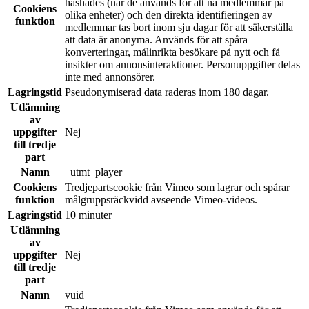
hashades (när de används för att nå medlemmar på
Cookiens
olika enheter) och den direkta identifieringen av
funktion
medlemmar tas bort inom sju dagar för att säkerställa
att data är anonyma. Används för att spåra
konverteringar, målinrikta besökare på nytt och få
insikter om annonsinteraktioner. Personuppgifter delas
inte med annonsörer.
Lagringstid
Pseudonymiserad data raderas inom 180 dagar.
Utlämning
av
uppgifter
Nej
till tredje
part
Namn
_utmt_player
Cookiens
Tredjepartscookie från Vimeo som lagrar och spårar
funktion
målgruppsräckvidd avseende Vimeo-videos.
Lagringstid
10 minuter
Utlämning
av
uppgifter
Nej
till tredje
part
Namn
vuid