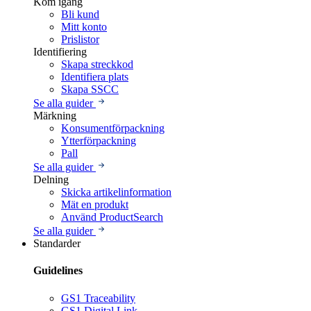
Kom igång
Bli kund
Mitt konto
Prislistor
Identifiering
Skapa streckkod
Identifiera plats
Skapa SSCC
Se alla guider
Märkning
Konsumentförpackning
Ytterförpackning
Pall
Se alla guider
Delning
Skicka artikelinformation
Mät en produkt
Använd ProductSearch
Se alla guider
Standarder
Guidelines
GS1 Traceability
GS1 Digital Link