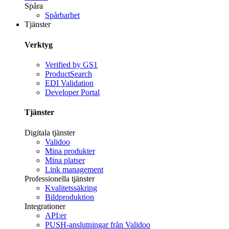
Spåra
Spårbarhet
Tjänster
Verktyg
Verified by GS1
ProductSearch
EDI Validation
Developer Portal
Tjänster
Digitala tjänster
Validoo
Mina produkter
Mina platser
Link management
Professionella tjänster
Kvalitetssäkring
Bildproduktion
Integrationer
API:er
PUSH-anslutningar från Validoo