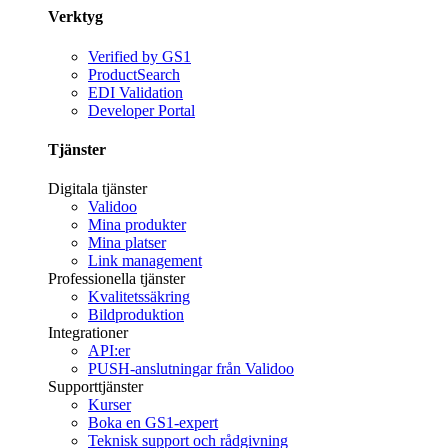
Verktyg
Verified by GS1
ProductSearch
EDI Validation
Developer Portal
Tjänster
Digitala tjänster
Validoo
Mina produkter
Mina platser
Link management
Professionella tjänster
Kvalitetssäkring
Bildproduktion
Integrationer
API:er
PUSH-anslutningar från Validoo
Supporttjänster
Kurser
Boka en GS1-expert
Teknisk support och rådgivning