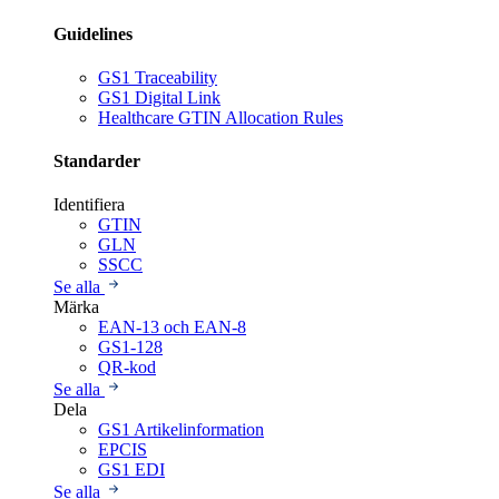
Guidelines
GS1 Traceability
GS1 Digital Link
Healthcare GTIN Allocation Rules
Standarder
Identifiera
GTIN
GLN
SSCC
Se alla
Märka
EAN-13 och EAN-8
GS1-128
QR-kod
Se alla
Dela
GS1 Artikelinformation
EPCIS
GS1 EDI
Se alla