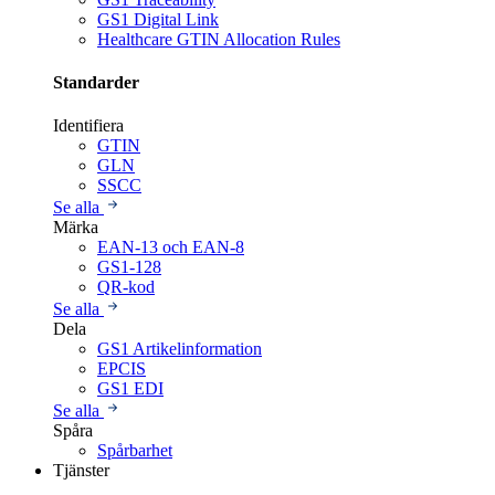
GS1 Digital Link
Healthcare GTIN Allocation Rules
Standarder
Identifiera
GTIN
GLN
SSCC
Se alla
Märka
EAN-13 och EAN-8
GS1-128
QR-kod
Se alla
Dela
GS1 Artikelinformation
EPCIS
GS1 EDI
Se alla
Spåra
Spårbarhet
Tjänster