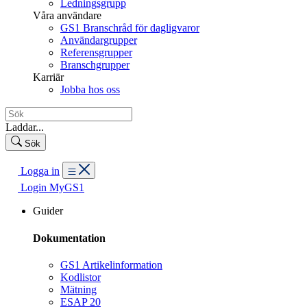
Ledningsgrupp
Våra användare
GS1 Branschråd för dagligvaror
Användargrupper
Referensgrupper
Branschgrupper
Karriär
Jobba hos oss
Laddar...
Sök
Logga in
Login MyGS1
Guider
Dokumentation
GS1 Artikelinformation
Kodlistor
Mätning
ESAP 20