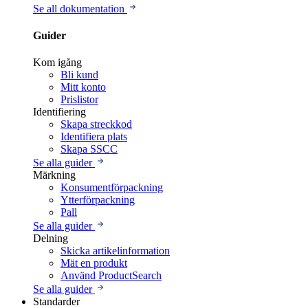
Se all dokumentation
Guider
Kom igång
Bli kund
Mitt konto
Prislistor
Identifiering
Skapa streckkod
Identifiera plats
Skapa SSCC
Se alla guider
Märkning
Konsumentförpackning
Ytterförpackning
Pall
Se alla guider
Delning
Skicka artikelinformation
Mät en produkt
Använd ProductSearch
Se alla guider
Standarder