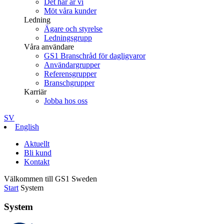
Det här är vi
Möt våra kunder
Ledning
Ägare och styrelse
Ledningsgrupp
Våra användare
GS1 Branschråd för dagligvaror
Användargrupper
Referensgrupper
Branschgrupper
Karriär
Jobba hos oss
SV
English
Aktuellt
Bli kund
Kontakt
Välkommen till GS1 Sweden
Start
System
System