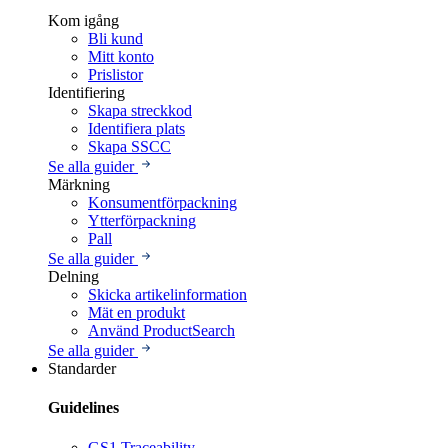
Kom igång
Bli kund
Mitt konto
Prislistor
Identifiering
Skapa streckkod
Identifiera plats
Skapa SSCC
Se alla guider
Märkning
Konsumentförpackning
Ytterförpackning
Pall
Se alla guider
Delning
Skicka artikelinformation
Mät en produkt
Använd ProductSearch
Se alla guider
Standarder
Guidelines
GS1 Traceability