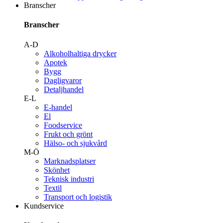
Branscher
Branscher
A-D
Alkoholhaltiga drycker
Apotek
Bygg
Dagligvaror
Detaljhandel
E-L
E-handel
El
Foodservice
Frukt och grönt
Hälso- och sjukvård
M-Ö
Marknadsplatser
Skönhet
Teknisk industri
Textil
Transport och logistik
Kundservice