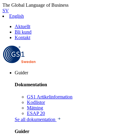
The Global Language of Business
SV
English
Aktuellt
Bli kund
Kontakt
Guider
Dokumentation
GS1 Artikelinformation
Kodlistor
Mätning
ESAP 20
Se all dokumentation
Guider