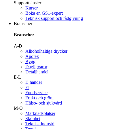
Supporttjänster
Kurser
Boka en GS1-expert
Teknisk support och rådgivning
Branscher
Branscher
A-D
Alkoholhaltiga drycker
Apotek
Bygg
Dagligvaror
Detaljhandel
E-L
E-handel
El
Foodservice
Frukt och grönt
Hälso- och sjukvård
M-Ö
Marknadsplatser
Skönhet
Teknisk industri
Textil