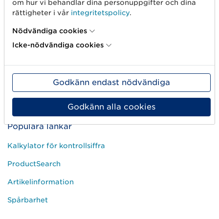
om hur vi behandlar dina personuppgifter och dina
Kundservice
rättigheter i vår
integritetspolicy
.
FAQ
Nödvändiga cookies
Kom igång-guider
Icke-nödvändiga cookies
Kurser
Driftinformation
Godkänn endast nödvändiga
Prislistor
Godkänn alla cookies
Populära länkar
Kalkylator för kontrollsiffra
ProductSearch
Artikelinformation
Spårbarhet