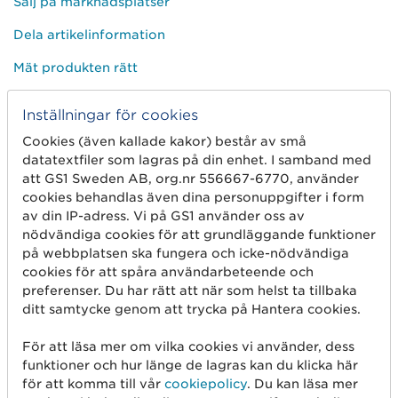
Sälj på marknadsplatser
Dela artikelinformation
Mät produkten rätt
Börja med spårbarhet
Inställningar för cookies
Cookies (även kallade kakor) består av små
Om oss
datatextfiler som lagras på din enhet. I samband med
att GS1 Sweden AB, org.nr 556667-6770, använder
Det här är vi
cookies behandlas även dina personuppgifter i form
av din IP-adress. Vi på GS1 använder oss av
GS1-standarder
nödvändiga cookies för att grundläggande funktioner
på webbplatsen ska fungera och icke-nödvändiga
Användargrupper
cookies för att spåra användarbeteende och
Jobba hos oss
preferenser. Du har rätt att när som helst ta tillbaka
ditt samtycke genom att trycka på Hantera cookies.
Kontakta oss
För att läsa mer om vilka cookies vi använder, dess
Press och media
funktioner och hur länge de lagras kan du klicka här
för att komma till vår
cookiepolicy
. Du kan läsa mer