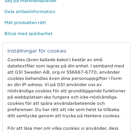
Sälj på marknadsplatser
Dela artikelinformation
Mät produkten rätt
Börja med spårbarhet
Inställningar för cookies
Om oss
Cookies (även kallade kakor) består av små
Det här är vi
datatextfiler som lagras på din enhet. I samband med
att GS1 Sweden AB, org.nr 556667-6770, använder
GS1-standarder
cookies behandlas även dina personuppgifter i form
av din IP-adress. Vi på GS1 använder oss av
Användargrupper
nödvändiga cookies för att grundläggande funktioner
Jobba hos oss
på webbplatsen ska fungera och icke-nödvändiga
cookies för att spåra användarbeteende och
Kontakta oss
preferenser. Du har rätt att när som helst ta tillbaka
ditt samtycke genom att trycka på Hantera cookies.
Press och media
För att läsa mer om vilka cookies vi använder, dess