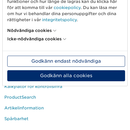
funktioner och hur länge de lagras kan du klicka här
Kundservice
för att komma till vår
cookiepolicy
. Du kan läsa mer
om hur vi behandlar dina personuppgifter och dina
FAQ
rättigheter i vår
integritetspolicy
.
Kom igång-guider
Nödvändiga cookies
Kurser
Icke-nödvändiga cookies
Driftinformation
Prislistor
Godkänn endast nödvändiga
Populära länkar
Godkänn alla cookies
Kalkylator för kontrollsiffra
ProductSearch
Artikelinformation
Spårbarhet