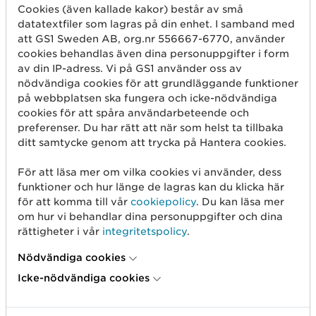
Cookies (även kallade kakor) består av små
EL
datatextfiler som lagras på din enhet. I samband med
Foodservice
att GS1 Sweden AB, org.nr 556667-6770, använder
cookies behandlas även dina personuppgifter i form
Frukt & Grönt
av din IP-adress. Vi på GS1 använder oss av
Hälso & Sjukvård
nödvändiga cookies för att grundläggande funktioner
Marknadsplatser
på webbplatsen ska fungera och icke-nödvändiga
cookies för att spåra användarbeteende och
Teknisk Industri
preferenser. Du har rätt att när som helst ta tillbaka
Transport & Logistik
ditt samtycke genom att trycka på Hantera cookies.
För att läsa mer om vilka cookies vi använder, dess
funktioner och hur länge de lagras kan du klicka här
för att komma till vår
cookiepolicy
. Du kan läsa mer
om hur vi behandlar dina personuppgifter och dina
rättigheter i vår
integritetspolicy
.
Nödvändiga cookies
Icke-nödvändiga cookies
Kom igång