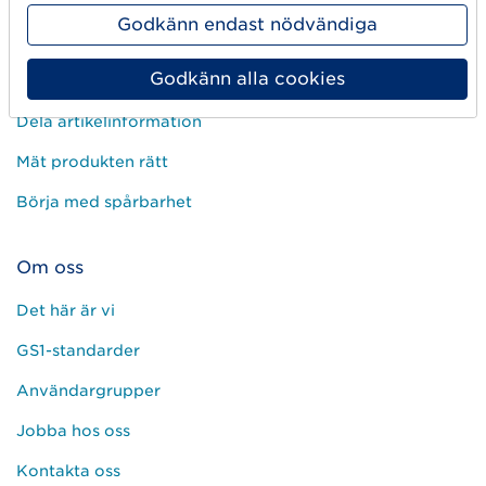
Skapa streckkod
Godkänn endast nödvändiga
Använd GLN
Godkänn alla cookies
Sälj på marknadsplatser
Dela artikelinformation
Mät produkten rätt
Börja med spårbarhet
Om oss
Det här är vi
GS1-standarder
Användargrupper
Jobba hos oss
Kontakta oss