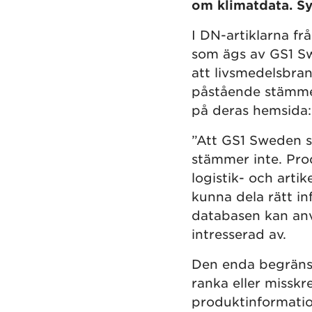
om klimatdata. Syf
I DN-artiklarna f
som ägs av GS1 Sw
att livsmedelsbran
påstående stämmer
på deras hemsida:
”Att GS1 Sweden s
stämmer inte. Pro
logistik- och arti
kunna dela rätt in
databasen kan anv
intresserad av.
Den enda begränsni
ranka eller misskr
produktinformatio