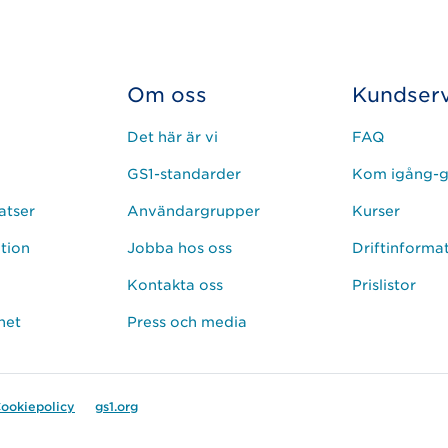
Om oss
Kundserv
Det här är vi
FAQ
GS1-standarder
Kom igång-g
atser
Användargrupper
Kurser
ation
Jobba hos oss
Driftinforma
Kontakta oss
Prislistor
het
Press och media
ookiepolicy
gs1.org