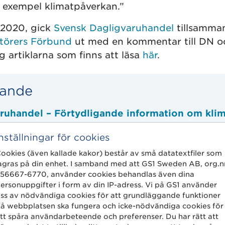
ll exempel klimatpåverkan.”
2020, gick
Svensk Dagligvaruhandel
tillsamma
törers Förbund
ut med en kommentar till DN o
g artiklarna som finns att läsa
här
.
gande
ruhandel – Förtydligande information om kli
Inställningar för cookies
agen – Välkommet förtydligande om klimatda
ookies (även kallade kakor) består av små datatextfiler som
agras på din enhet. I samband med att GS1 Sweden AB, org.n
56667-6770, använder cookies behandlas även dina
ersonuppgifter i form av din IP-adress. Vi på GS1 använder
ss av nödvändiga cookies för att grundläggande funktioner
å webbplatsen ska fungera och icke-nödvändiga cookies för
r?
tt spåra användarbeteende och preferenser. Du har rätt att