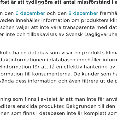
tet är att tydliggöra ett antal missförstånd i 
rån den
6 december
och den
8 december
framhål
eden innehåller information om produkters kl
schen väljer att inte vara transparenta med da
 inte och tillbakavisas av Svensk Dagligvaruhan
kulle ha en databas som visar en produkts kli
duktinformationen i databasen innehåller infor
kelinformation för att få en effektiv hantering a
formation till konsumenterna. De kunder som har 
ända dess information och även filtrera ut de
ng som finns i avtalet är att man inte får anvä
editera enskilda produkter. Bakgrunden till den 
nen som finns i databasen inte är komplett so