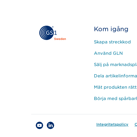
leave
this
field
empty.
Kom igång
Skapa streckkod
Använd GLN
Sälj på marknadspl
Dela artikelinform
Mät produkten rätt
Börja med spårbar
Integritetspolicy
C