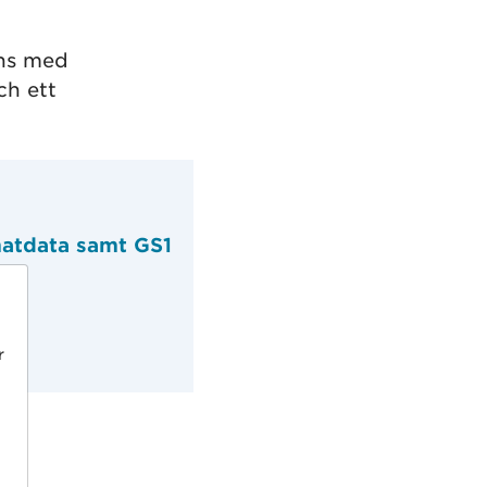
ns med
ch ett
matdata samt GS1
ta
r