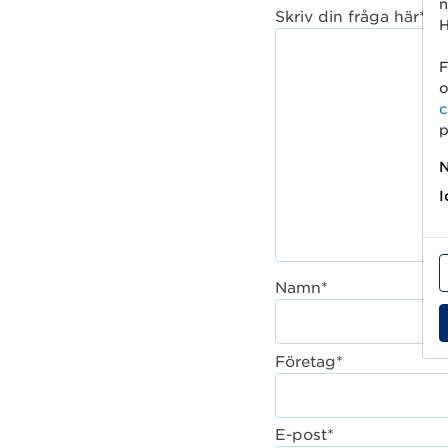
n
Skriv din fråga här*
H
F
o
c
p
N
I
Namn*
Företag*
E-post*