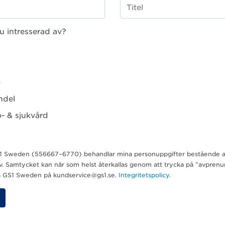
u intresserad av?
g
ndel
- & sjukvård
 GS1 Sweden (556667–6770) behandlar mina personuppgifter bestående 
ev. Samtycket kan när som helst återkallas genom att trycka på ”avpren
ta GS1 Sweden på kundservice@gs1.se.
Integritetspolicy
.