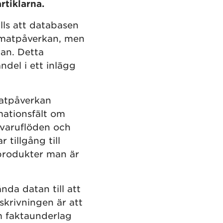
artiklarna.
ls att databasen
imatpåverkan, men
tan. Detta
del i ett inlägg
matpåverkan
mationsfält om
v varuflöden och
tillgång till
 produkter man är
nda datan till att
skrivningen är att
m faktaunderlag