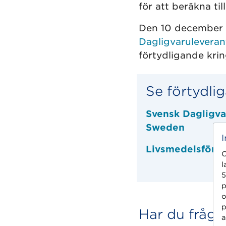
för att beräkna ti
Den 10 december 
Dagligvaruleveran
förtydligande krin
Se förtydli
Svensk Dagligva
Sweden
Livsmedelsföret
C
l
5
p
o
p
Har du frågo
a