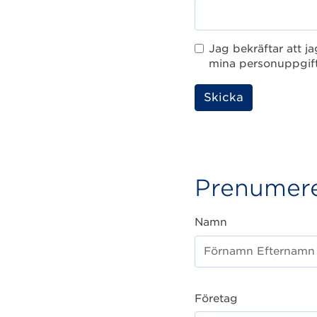
Jag bekräftar att ja
mina personuppgift
Lämna
detta
fält
tomt.
Prenumere
Namn
Företag